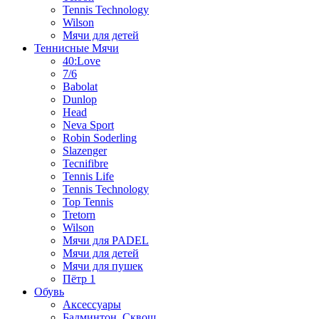
Tennis Technology
Wilson
Мячи для детей
Теннисные Мячи
40:Love
7/6
Babolat
Dunlop
Head
Neva Sport
Robin Soderling
Slazenger
Tecnifibre
Tennis Life
Tennis Technology
Top Tennis
Tretorn
Wilson
Мячи для PADEL
Мячи для детей
Мячи для пушек
Пётр 1
Обувь
Аксессуары
Бадминтон, Сквош