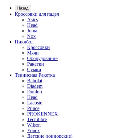
Назад
Кроссовки для падел
Asics
Head
Joma
Nox
Пиклбол
Кроссовки
Мячи
Оборудование
Ракетки
Сумки
Теннисная Ракетка
Babolat
Diadem
Dunlop
Head
Lacoste
Prince
PROKENNEX
Tecnifibre
Wilson
Yonex
Детские (юниорские)