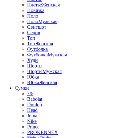
ПлатьеЖенская
Повязка
Поло
ПолоМужская
Свитшот
Серия
Топ
ТопЖенская
Футболка
ФутболкаМужская
Худи
Шорты
ШортыМужская
Юбка
ЮбкаЖенская
Сумки
7/6
Babolat
Dunlop
Head
Joma
Nike
Prince
PROKENNEX
String Project