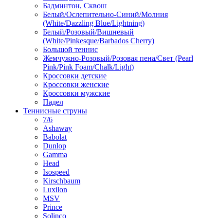
Бадминтон, Сквош
Белый/Ослепительно-Синий/Молния
(White/Dazzling Blue/Lightning)
Белый/Розовый/Вишневый
(White/Pinkesque/Barbados Cherry)
Большой теннис
Жемчужно-Розовый/Розовая пена/Свет (Pearl
Pink/Pink Foam/Chalk/Light)
Кроссовки детские
Кроссовки женские
Кроссовки мужские
Падел
Теннисные струны
7/6
Ashaway
Babolat
Dunlop
Gamma
Head
Isospeed
Kirschbaum
Luxilon
MSV
Prince
Solinco