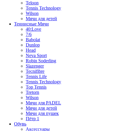
Teloon
Tennis Technology
Wilson
Мячи для детей
Теннисные Мячи
40:Love
7/6
Babolat
Dunlop
Head
Neva Sport
Robin Soderling
Slazenger
Tecnifibre
Tennis Life
Tennis Technology
Top Tennis
Tretorn
Wilson
Мячи для PADEL
Мячи для детей
Мячи для пушек
Пётр 1
Обувь
Аксессуары