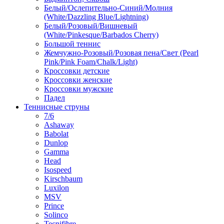
Белый/Ослепительно-Синий/Молния
(White/Dazzling Blue/Lightning)
Белый/Розовый/Вишневый
(White/Pinkesque/Barbados Cherry)
Большой теннис
Жемчужно-Розовый/Розовая пена/Свет (Pearl
Pink/Pink Foam/Chalk/Light)
Кроссовки детские
Кроссовки женские
Кроссовки мужские
Падел
Теннисные струны
7/6
Ashaway
Babolat
Dunlop
Gamma
Head
Isospeed
Kirschbaum
Luxilon
MSV
Prince
Solinco
Tecnifibre