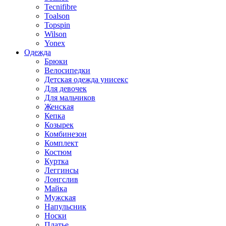
Tecnifibre
Toalson
Topspin
Wilson
Yonex
Одежда
Брюки
Велосипедки
Детская одежда унисекс
Для девочек
Для мальчиков
Женская
Кепка
Козырек
Комбинезон
Комплект
Костюм
Куртка
Леггинсы
Лонгслив
Майка
Мужская
Напульсник
Носки
Платье