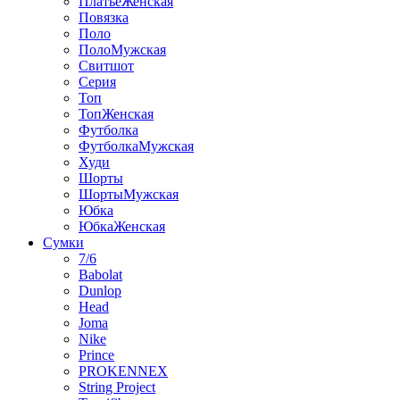
ПлатьеЖенская
Повязка
Поло
ПолоМужская
Свитшот
Серия
Топ
ТопЖенская
Футболка
ФутболкаМужская
Худи
Шорты
ШортыМужская
Юбка
ЮбкаЖенская
Сумки
7/6
Babolat
Dunlop
Head
Joma
Nike
Prince
PROKENNEX
String Project