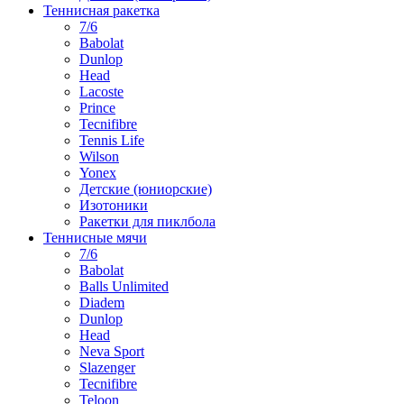
Теннисная ракетка
7/6
Babolat
Dunlop
Head
Lacoste
Prince
Tecnifibre
Tennis Life
Wilson
Yonex
Детские (юниорские)
Изотоники
Ракетки для пиклбола
Теннисные мячи
7/6
Babolat
Balls Unlimited
Diadem
Dunlop
Head
Neva Sport
Slazenger
Tecnifibre
Teloon