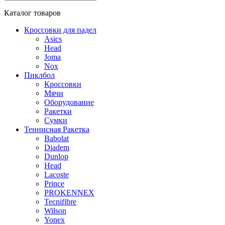
Каталог
товаров
Кроссовки для падел
Asics
Head
Joma
Nox
Пиклбол
Кроссовки
Мячи
Оборудование
Ракетки
Сумки
Теннисная Ракетка
Babolat
Diadem
Dunlop
Head
Lacoste
Prince
PROKENNEX
Tecnifibre
Wilson
Yonex