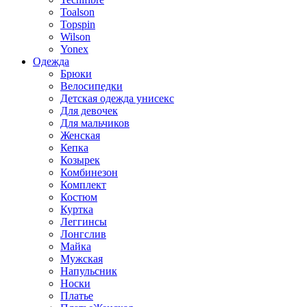
Toalson
Topspin
Wilson
Yonex
Одежда
Брюки
Велосипедки
Детская одежда унисекс
Для девочек
Для мальчиков
Женская
Кепка
Козырек
Комбинезон
Комплект
Костюм
Куртка
Леггинсы
Лонгслив
Майка
Мужская
Напульсник
Носки
Платье