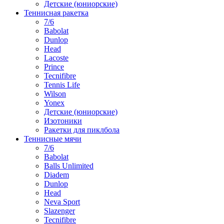
Детские (юниорские)
Теннисная ракетка
7/6
Babolat
Dunlop
Head
Lacoste
Prince
Tecnifibre
Tennis Life
Wilson
Yonex
Детские (юниорские)
Изотоники
Ракетки для пиклбола
Теннисные мячи
7/6
Babolat
Balls Unlimited
Diadem
Dunlop
Head
Neva Sport
Slazenger
Tecnifibre