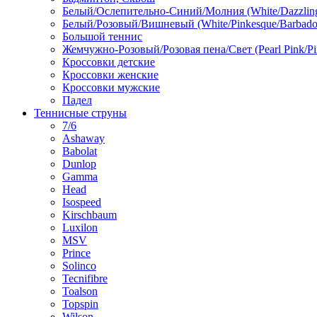
Белый/Ослепительно-Синий/Молния (White/Dazzling 
Белый/Розовый/Вишневый (White/Pinkesque/Barbados
Большой теннис
Жемчужно-Розовый/Розовая пена/Свет (Pearl Pink/Pi
Кроссовки детские
Кроссовки женские
Кроссовки мужские
Падел
Теннисные струны
7/6
Ashaway
Babolat
Dunlop
Gamma
Head
Isospeed
Kirschbaum
Luxilon
MSV
Prince
Solinco
Tecnifibre
Toalson
Topspin
Wilson