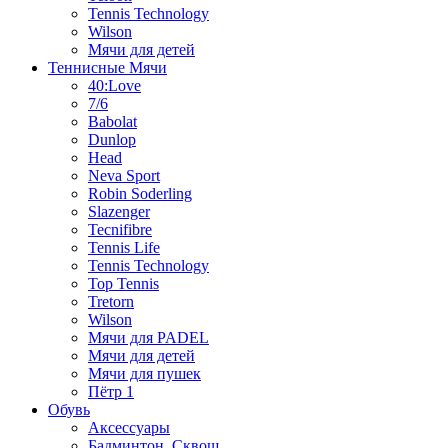
Tennis Technology
Wilson
Мячи для детей
Теннисные Мячи
40:Love
7/6
Babolat
Dunlop
Head
Neva Sport
Robin Soderling
Slazenger
Tecnifibre
Tennis Life
Tennis Technology
Top Tennis
Tretorn
Wilson
Мячи для PADEL
Мячи для детей
Мячи для пушек
Пётр 1
Обувь
Аксессуары
Бадминтон, Сквош