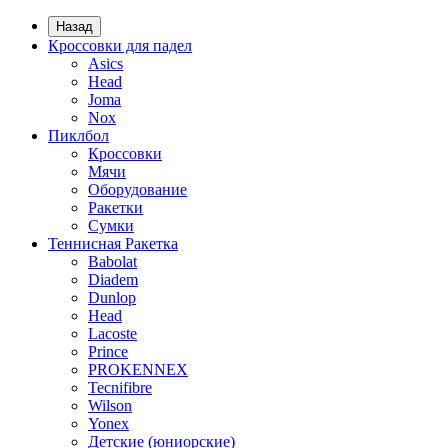
Назад
Кроссовки для падел
Asics
Head
Joma
Nox
Пиклбол
Кроссовки
Мячи
Оборудование
Ракетки
Сумки
Теннисная Ракетка
Babolat
Diadem
Dunlop
Head
Lacoste
Prince
PROKENNEX
Tecnifibre
Wilson
Yonex
Детские (юниорские)