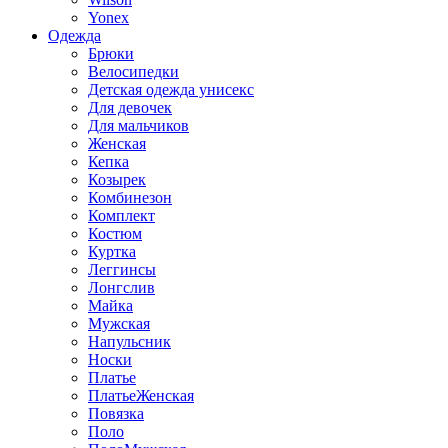
Yonex
Одежда
Брюки
Велосипедки
Детская одежда унисекс
Для девочек
Для мальчиков
Женская
Кепка
Козырек
Комбинезон
Комплект
Костюм
Куртка
Леггинсы
Лонгслив
Майка
Мужская
Напульсник
Носки
Платье
ПлатьеЖенская
Повязка
Поло