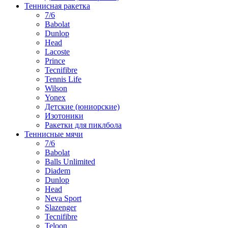
Теннисная ракетка
7/6
Babolat
Dunlop
Head
Lacoste
Prince
Tecnifibre
Tennis Life
Wilson
Yonex
Детские (юниорские)
Изотоники
Ракетки для пиклбола
Теннисные мячи
7/6
Babolat
Balls Unlimited
Diadem
Dunlop
Head
Neva Sport
Slazenger
Tecnifibre
Teloon