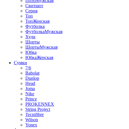
ПолоМужская
Свитшот
Серия
Топ
ТопЖенская
Футболка
ФутболкаМужская
Худи
Шорты
ШортыМужская
Юбка
ЮбкаЖенская
Сумки
7/6
Babolat
Dunlop
Head
Joma
Nike
Prince
PROKENNEX
String Project
Tecnifibre
Wilson
Yonex