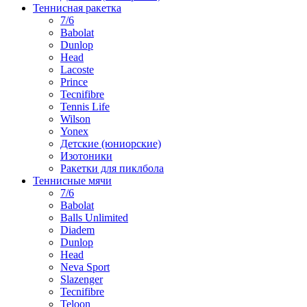
Теннисная ракетка
7/6
Babolat
Dunlop
Head
Lacoste
Prince
Tecnifibre
Tennis Life
Wilson
Yonex
Детские (юниорские)
Изотоники
Ракетки для пиклбола
Теннисные мячи
7/6
Babolat
Balls Unlimited
Diadem
Dunlop
Head
Neva Sport
Slazenger
Tecnifibre
Teloon