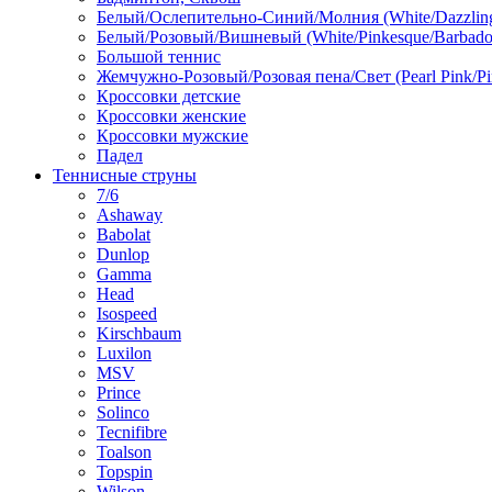
Белый/Ослепительно-Синий/Молния (White/Dazzling 
Белый/Розовый/Вишневый (White/Pinkesque/Barbados
Большой теннис
Жемчужно-Розовый/Розовая пена/Свет (Pearl Pink/Pi
Кроссовки детские
Кроссовки женские
Кроссовки мужские
Падел
Теннисные струны
7/6
Ashaway
Babolat
Dunlop
Gamma
Head
Isospeed
Kirschbaum
Luxilon
MSV
Prince
Solinco
Tecnifibre
Toalson
Topspin
Wilson