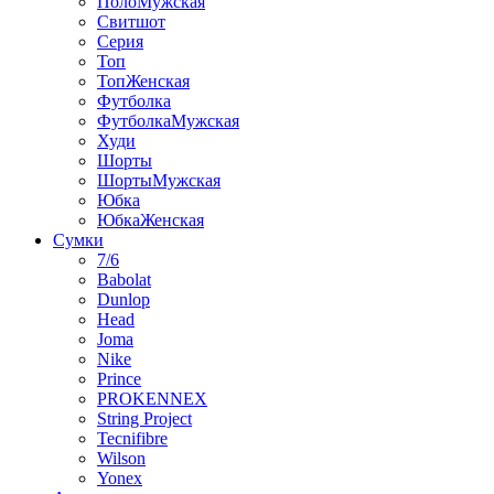
ПолоМужская
Свитшот
Серия
Топ
ТопЖенская
Футболка
ФутболкаМужская
Худи
Шорты
ШортыМужская
Юбка
ЮбкаЖенская
Сумки
7/6
Babolat
Dunlop
Head
Joma
Nike
Prince
PROKENNEX
String Project
Tecnifibre
Wilson
Yonex