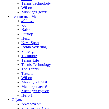
Tennis Technology
Wilson
Мячи для детей
Теннисные Мячи
40:Love
7/6
Babolat
Dunlop
Head
Neva Sport
Robin Soderling
Slazenger
Tecnifibre
Tennis Life
Tennis Technology
Top Tennis
Tretorn
Wilson
Мячи для PADEL
Мячи для детей
Мячи для пушек
Пётр 1
Обувь
Аксессуары
Бадминтон, Сквош