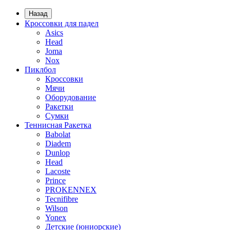
Назад
Кроссовки для падел
Asics
Head
Joma
Nox
Пиклбол
Кроссовки
Мячи
Оборудование
Ракетки
Сумки
Теннисная Ракетка
Babolat
Diadem
Dunlop
Head
Lacoste
Prince
PROKENNEX
Tecnifibre
Wilson
Yonex
Детские (юниорские)