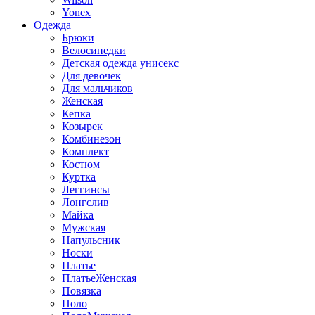
Yonex
Одежда
Брюки
Велосипедки
Детская одежда унисекс
Для девочек
Для мальчиков
Женская
Кепка
Козырек
Комбинезон
Комплект
Костюм
Куртка
Леггинсы
Лонгслив
Майка
Мужская
Напульсник
Носки
Платье
ПлатьеЖенская
Повязка
Поло