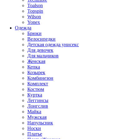
Toalson
Topspin
Wilson
Yonex
Одежда
Брюки
Велосипедки
Детская одежда унисекс
Для девочек
Для мальчиков
Женская
Кепка
Козырек
Комбинезон
Комплект
Костюм
Куртка
Леггинсы
Лонгслив
Майка
Мужская
Напульсник
Носки
Платье