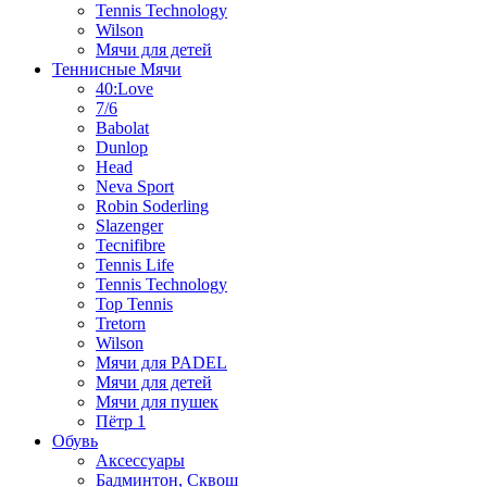
Tennis Technology
Wilson
Мячи для детей
Теннисные Мячи
40:Love
7/6
Babolat
Dunlop
Head
Neva Sport
Robin Soderling
Slazenger
Tecnifibre
Tennis Life
Tennis Technology
Top Tennis
Tretorn
Wilson
Мячи для PADEL
Мячи для детей
Мячи для пушек
Пётр 1
Обувь
Аксессуары
Бадминтон, Сквош