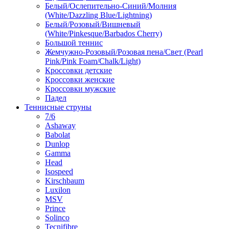
Белый/Ослепительно-Синий/Молния
(White/Dazzling Blue/Lightning)
Белый/Розовый/Вишневый
(White/Pinkesque/Barbados Cherry)
Большой теннис
Жемчужно-Розовый/Розовая пена/Свет (Pearl
Pink/Pink Foam/Chalk/Light)
Кроссовки детские
Кроссовки женские
Кроссовки мужские
Падел
Теннисные струны
7/6
Ashaway
Babolat
Dunlop
Gamma
Head
Isospeed
Kirschbaum
Luxilon
MSV
Prince
Solinco
Tecnifibre