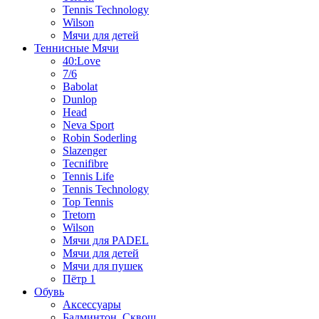
Tennis Technology
Wilson
Мячи для детей
Теннисные Мячи
40:Love
7/6
Babolat
Dunlop
Head
Neva Sport
Robin Soderling
Slazenger
Tecnifibre
Tennis Life
Tennis Technology
Top Tennis
Tretorn
Wilson
Мячи для PADEL
Мячи для детей
Мячи для пушек
Пётр 1
Обувь
Аксессуары
Бадминтон, Сквош