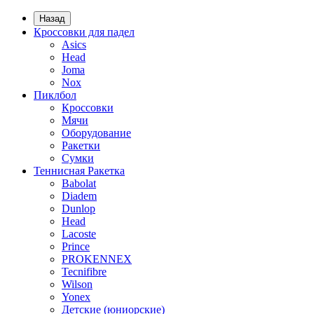
Назад
Кроссовки для падел
Asics
Head
Joma
Nox
Пиклбол
Кроссовки
Мячи
Оборудование
Ракетки
Сумки
Теннисная Ракетка
Babolat
Diadem
Dunlop
Head
Lacoste
Prince
PROKENNEX
Tecnifibre
Wilson
Yonex
Детские (юниорские)