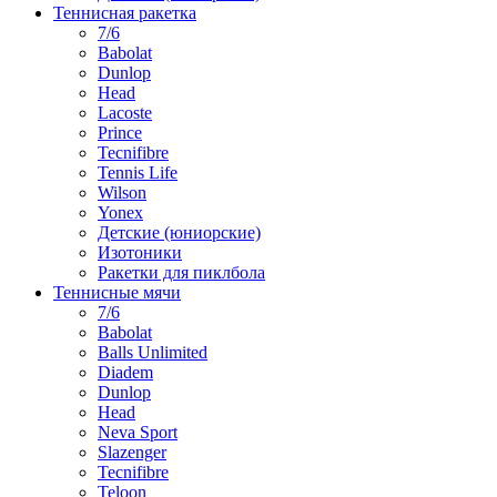
Теннисная ракетка
7/6
Babolat
Dunlop
Head
Lacoste
Prince
Tecnifibre
Tennis Life
Wilson
Yonex
Детские (юниорские)
Изотоники
Ракетки для пиклбола
Теннисные мячи
7/6
Babolat
Balls Unlimited
Diadem
Dunlop
Head
Neva Sport
Slazenger
Tecnifibre
Teloon