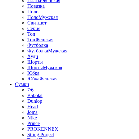
ПлатьеЖенская
Повязка
Поло
ПолоМужская
Свитшот
Серия
Топ
ТопЖенская
Футболка
ФутболкаМужская
Худи
Шорты
ШортыМужская
Юбка
ЮбкаЖенская
Сумки
7/6
Babolat
Dunlop
Head
Joma
Nike
Prince
PROKENNEX
String Project