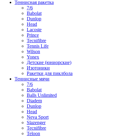
Теннисная ракетка
7/6
Babolat
Dunlop
Head
Lacoste
Prince
Tecnifibre
Tennis Life
Wilson
Yonex
Детские (юниорские)
Изотоники
Ракетки для пиклбола
Теннисные мячи
7/6
Babolat
Balls Unlimited
Diadem
Dunlop
Head
Neva Sport
Slazenger
Tecnifibre
Teloon