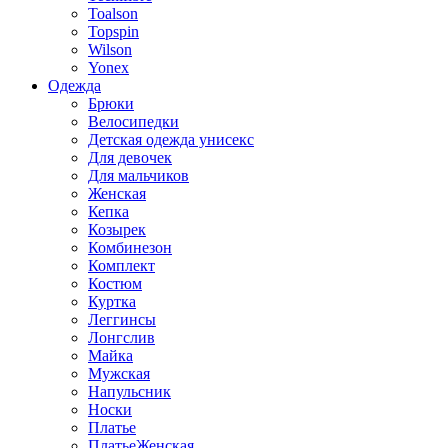
Toalson
Topspin
Wilson
Yonex
Одежда
Брюки
Велосипедки
Детская одежда унисекс
Для девочек
Для мальчиков
Женская
Кепка
Козырек
Комбинезон
Комплект
Костюм
Куртка
Леггинсы
Лонгслив
Майка
Мужская
Напульсник
Носки
Платье
ПлатьеЖенская