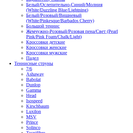
Белый/Ослепительно-Синий/Молния
(White/Dazzling Blue/Lightning)
Белый/Розовый/Вишневый
(White/Pinkesque/Barbados Cherry)
Большой теннис
Жемчужно-Розовый/Розовая пена/Свет (Pearl
Pink/Pink Foam/Chalk/Light)
Кроссовки детские
Кроссовки женские
Кроссовки мужские
Падел
Теннисные струны
7/6
Ashaway
Babolat
Dunlop
Gamma
Head
Isospeed
Kirschbaum
Luxilon
MSV
Prince
Solinco
Tecnifibre