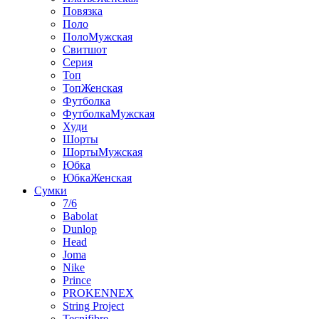
Повязка
Поло
ПолоМужская
Свитшот
Серия
Топ
ТопЖенская
Футболка
ФутболкаМужская
Худи
Шорты
ШортыМужская
Юбка
ЮбкаЖенская
Сумки
7/6
Babolat
Dunlop
Head
Joma
Nike
Prince
PROKENNEX
String Project
Tecnifibre