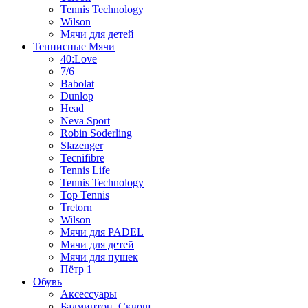
Tennis Technology
Wilson
Мячи для детей
Теннисные Мячи
40:Love
7/6
Babolat
Dunlop
Head
Neva Sport
Robin Soderling
Slazenger
Tecnifibre
Tennis Life
Tennis Technology
Top Tennis
Tretorn
Wilson
Мячи для PADEL
Мячи для детей
Мячи для пушек
Пётр 1
Обувь
Аксессуары
Бадминтон, Сквош