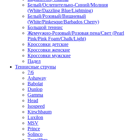
Белый/Ослепительно-Синий/Молния
(White/Dazzling Blue/Lightning)
Белый/Розовый/Вишневый
(White/Pinkesque/Barbados Cherry)
Большой теннис
Жемчужно-Розовый/Розовая пена/Свет (Pearl
Pink/Pink Foam/Chalk/Light)
Кроссовки детские
Кроссовки женские
Кроссовки мужские
Падел
Теннисные струны
7/6
Ashaway
Babolat
Dunlop
Gamma
Head
Isospeed
Kirschbaum
Luxilon
MSV
Prince
Solinco
Tecnifibre