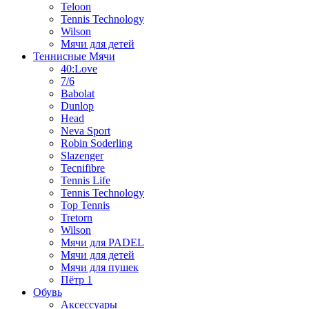
Teloon
Tennis Technology
Wilson
Мячи для детей
Теннисные Мячи
40:Love
7/6
Babolat
Dunlop
Head
Neva Sport
Robin Soderling
Slazenger
Tecnifibre
Tennis Life
Tennis Technology
Top Tennis
Tretorn
Wilson
Мячи для PADEL
Мячи для детей
Мячи для пушек
Пётр 1
Обувь
Аксессуары