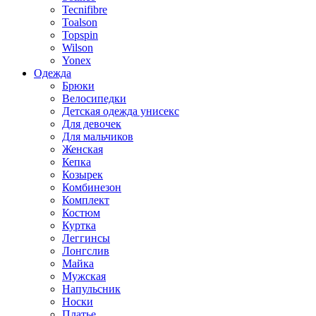
Tecnifibre
Toalson
Topspin
Wilson
Yonex
Одежда
Брюки
Велосипедки
Детская одежда унисекс
Для девочек
Для мальчиков
Женская
Кепка
Козырек
Комбинезон
Комплект
Костюм
Куртка
Леггинсы
Лонгслив
Майка
Мужская
Напульсник
Носки
Платье