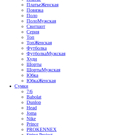
ПлатьеЖенская
Повязка
Поло
ПолоМужская
Свитшот
Серия
Топ
ТопЖенская
Футболка
ФутболкаМужская
Худи
Шорты
ШортыМужская
Юбка
ЮбкаЖенская
Сумки
7/6
Babolat
Dunlop
Head
Joma
Nike
Prince
PROKENNEX
String Project