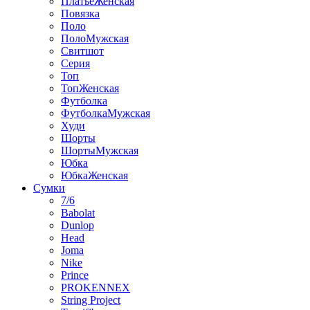
ПлатьеЖенская
Повязка
Поло
ПолоМужская
Свитшот
Серия
Топ
ТопЖенская
Футболка
ФутболкаМужская
Худи
Шорты
ШортыМужская
Юбка
ЮбкаЖенская
Сумки
7/6
Babolat
Dunlop
Head
Joma
Nike
Prince
PROKENNEX
String Project