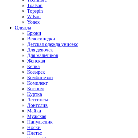
Toalson
Topspin
Wilson
Yonex
Одежда
Брюки
Велосипедки
Детская одежда унисекс
Для девочек
Для мальчиков
Женская
Кепка
Козырек
Комбинезон
Комплект
Костюм
Куртка
Леггинсы
Лонгслив
Майка
Мужская
Напульсник
Носки
Платье