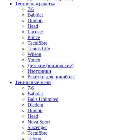
Теннисная ракетка
7/6
Babolat
Dunlop
Head
Lacoste
Prince
Tecnifibre
Tennis Life
Wilson
Yonex
Детские (юниорские)
Изотоники
Ракетки для пиклбола
Теннисные мячи
7/6
Babolat
Balls Unlimited
Diadem
Dunlop
Head
Neva Sport
Slazenger
Tecnifibre
Teloon