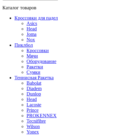
Каталог
товаров
Кроссовки для падел
Asics
Head
Joma
Nox
Пиклбол
Кроссовки
Мячи
Оборудование
Ракетки
Сумки
Теннисная Ракетка
Babolat
Diadem
Dunlop
Head
Lacoste
Prince
PROKENNEX
Tecnifibre
Wilson
Yonex