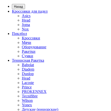
Назад
Кроссовки для падел
Asics
Head
Joma
Nox
Пиклбол
Кроссовки
Мячи
Оборудование
Ракетки
Сумки
Теннисная Ракетка
Babolat
Diadem
Dunlop
Head
Lacoste
Prince
PROKENNEX
Tecnifibre
Wilson
Yonex
Детские (юниорские)