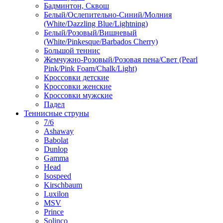
Бадминтон, Сквош
Белый/Ослепительно-Синий/Молния
(White/Dazzling Blue/Lightning)
Белый/Розовый/Вишневый
(White/Pinkesque/Barbados Cherry)
Большой теннис
Жемчужно-Розовый/Розовая пена/Свет (Pearl
Pink/Pink Foam/Chalk/Light)
Кроссовки детские
Кроссовки женские
Кроссовки мужские
Падел
Теннисные струны
7/6
Ashaway
Babolat
Dunlop
Gamma
Head
Isospeed
Kirschbaum
Luxilon
MSV
Prince
Solinco