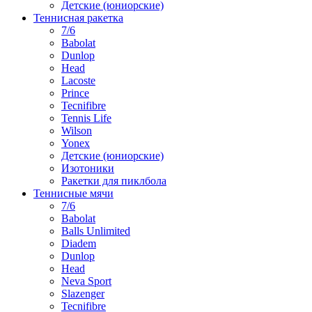
Детские (юниорские)
Теннисная ракетка
7/6
Babolat
Dunlop
Head
Lacoste
Prince
Tecnifibre
Tennis Life
Wilson
Yonex
Детские (юниорские)
Изотоники
Ракетки для пиклбола
Теннисные мячи
7/6
Babolat
Balls Unlimited
Diadem
Dunlop
Head
Neva Sport
Slazenger
Tecnifibre