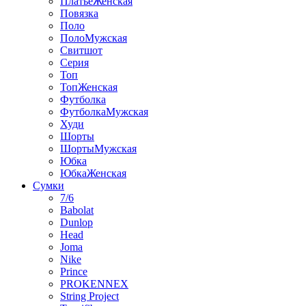
ПлатьеЖенская
Повязка
Поло
ПолоМужская
Свитшот
Серия
Топ
ТопЖенская
Футболка
ФутболкаМужская
Худи
Шорты
ШортыМужская
Юбка
ЮбкаЖенская
Сумки
7/6
Babolat
Dunlop
Head
Joma
Nike
Prince
PROKENNEX
String Project