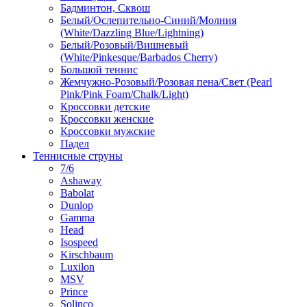
Бадминтон, Сквош
Белый/Ослепительно-Синий/Молния
(White/Dazzling Blue/Lightning)
Белый/Розовый/Вишневый
(White/Pinkesque/Barbados Cherry)
Большой теннис
Жемчужно-Розовый/Розовая пена/Свет (Pearl
Pink/Pink Foam/Chalk/Light)
Кроссовки детские
Кроссовки женские
Кроссовки мужские
Падел
Теннисные струны
7/6
Ashaway
Babolat
Dunlop
Gamma
Head
Isospeed
Kirschbaum
Luxilon
MSV
Prince
Solinco