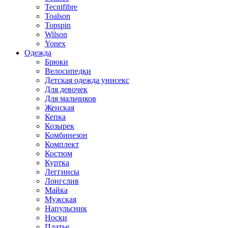
Tecnifibre
Toalson
Topspin
Wilson
Yonex
Одежда
Брюки
Велосипедки
Детская одежда унисекс
Для девочек
Для мальчиков
Женская
Кепка
Козырек
Комбинезон
Комплект
Костюм
Куртка
Леггинсы
Лонгслив
Майка
Мужская
Напульсник
Носки
Платье