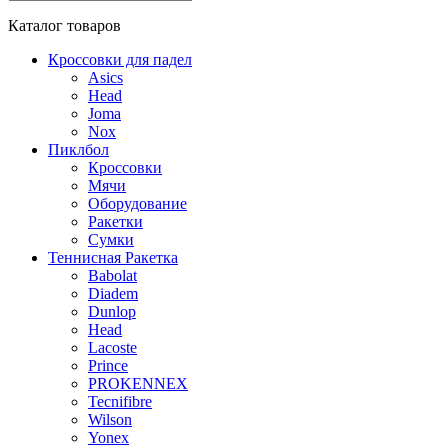
Каталог
товаров
Кроссовки для падел
Asics
Head
Joma
Nox
Пиклбол
Кроссовки
Мячи
Оборудование
Ракетки
Сумки
Теннисная Ракетка
Babolat
Diadem
Dunlop
Head
Lacoste
Prince
PROKENNEX
Tecnifibre
Wilson
Yonex