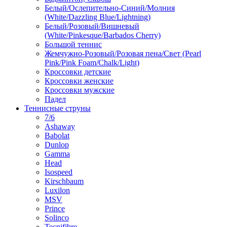
Белый/Ослепительно-Синий/Молния
(White/Dazzling Blue/Lightning)
Белый/Розовый/Вишневый
(White/Pinkesque/Barbados Cherry)
Большой теннис
Жемчужно-Розовый/Розовая пена/Свет (Pearl
Pink/Pink Foam/Chalk/Light)
Кроссовки детские
Кроссовки женские
Кроссовки мужские
Падел
Теннисные струны
7/6
Ashaway
Babolat
Dunlop
Gamma
Head
Isospeed
Kirschbaum
Luxilon
MSV
Prince
Solinco
Tecnifibre