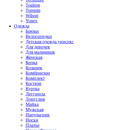
Toalson
Topspin
Wilson
Yonex
Одежда
Брюки
Велосипедки
Детская одежда унисекс
Для девочек
Для мальчиков
Женская
Кепка
Козырек
Комбинезон
Комплект
Костюм
Куртка
Леггинсы
Лонгслив
Майка
Мужская
Напульсник
Носки
Платье