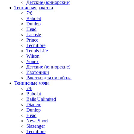
Детские (юниорские)
Теннисная ракетка
7/6
Babolat
Dunlop
Head
Lacoste
Prince
Tecnifibre
Tennis Life
Wilson
Yonex
Детские (юниорские)
Изотоники
Ракетки для пиклбола
Теннисные мячи
7/6
Babolat
Balls Unlimited
Diadem
Dunlop
Head
Neva Sport
Slazenger
Tecnifibre