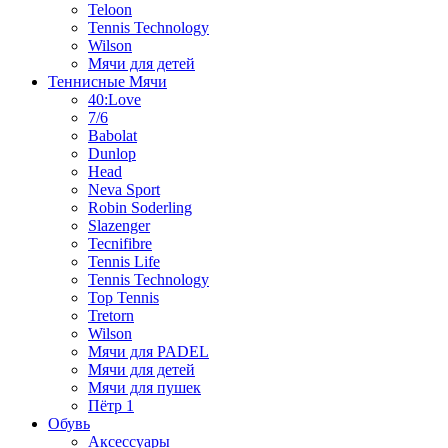
Teloon
Tennis Technology
Wilson
Мячи для детей
Теннисные Мячи
40:Love
7/6
Babolat
Dunlop
Head
Neva Sport
Robin Soderling
Slazenger
Tecnifibre
Tennis Life
Tennis Technology
Top Tennis
Tretorn
Wilson
Мячи для PADEL
Мячи для детей
Мячи для пушек
Пётр 1
Обувь
Аксессуары