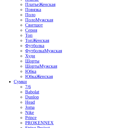
ПлатьеЖенская
Повязка
Поло
ПолоМужская
Свитшот
Серия
Топ
ТопЖенская
Футболка
ФутболкаМужская
Худи
Шорты
ШортыМужская
Юбка
ЮбкаЖенская
Сумки
7/6
Babolat
Dunlop
Head
Joma
Nike
Prince
PROKENNEX
String Project