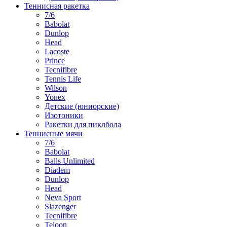
Теннисная ракетка
7/6
Babolat
Dunlop
Head
Lacoste
Prince
Tecnifibre
Tennis Life
Wilson
Yonex
Детские (юниорские)
Изотоники
Ракетки для пиклбола
Теннисные мячи
7/6
Babolat
Balls Unlimited
Diadem
Dunlop
Head
Neva Sport
Slazenger
Tecnifibre
Teloon