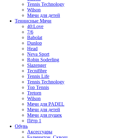
Tennis Technology
Wilson
Мячи для детей
Теннисные Мячи
40:Love
7/6
Babolat
Dunlop
Head
Neva Sport
Robin Soderling
Slazenger
Tecnifibre
Tennis Life
Tennis Technology
Top Tennis
Tretorn
Wilson
Мячи для PADEL
Мячи для детей
Мячи для пушек
Пётр 1
Обувь
Аксессуары
Бадминтон, Сквош