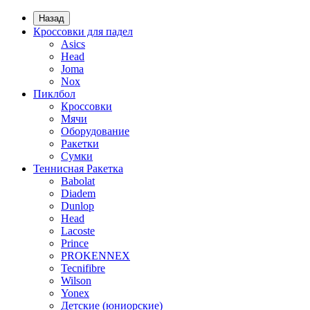
Назад
Кроссовки для падел
Asics
Head
Joma
Nox
Пиклбол
Кроссовки
Мячи
Оборудование
Ракетки
Сумки
Теннисная Ракетка
Babolat
Diadem
Dunlop
Head
Lacoste
Prince
PROKENNEX
Tecnifibre
Wilson
Yonex
Детские (юниорские)