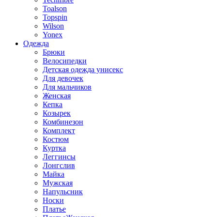
Toalson
Topspin
Wilson
Yonex
Одежда
Брюки
Велосипедки
Детская одежда унисекс
Для девочек
Для мальчиков
Женская
Кепка
Козырек
Комбинезон
Комплект
Костюм
Куртка
Леггинсы
Лонгслив
Майка
Мужская
Напульсник
Носки
Платье