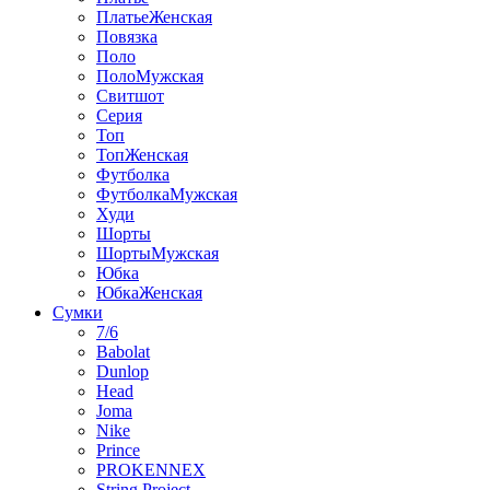
ПлатьеЖенская
Повязка
Поло
ПолоМужская
Свитшот
Серия
Топ
ТопЖенская
Футболка
ФутболкаМужская
Худи
Шорты
ШортыМужская
Юбка
ЮбкаЖенская
Сумки
7/6
Babolat
Dunlop
Head
Joma
Nike
Prince
PROKENNEX
String Project