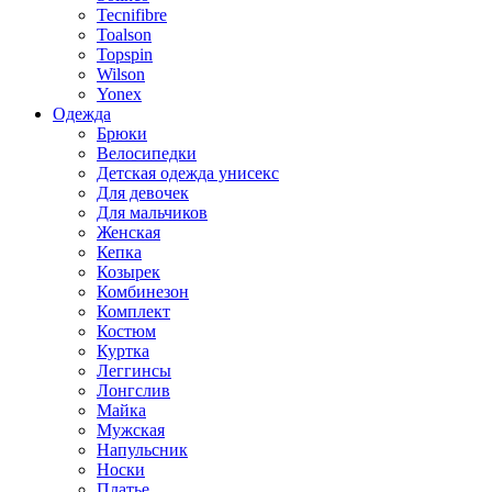
Tecnifibre
Toalson
Topspin
Wilson
Yonex
Одежда
Брюки
Велосипедки
Детская одежда унисекс
Для девочек
Для мальчиков
Женская
Кепка
Козырек
Комбинезон
Комплект
Костюм
Куртка
Леггинсы
Лонгслив
Майка
Мужская
Напульсник
Носки
Платье