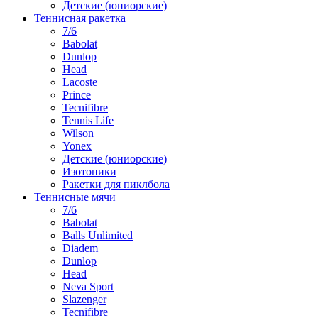
Детские (юниорские)
Теннисная ракетка
7/6
Babolat
Dunlop
Head
Lacoste
Prince
Tecnifibre
Tennis Life
Wilson
Yonex
Детские (юниорские)
Изотоники
Ракетки для пиклбола
Теннисные мячи
7/6
Babolat
Balls Unlimited
Diadem
Dunlop
Head
Neva Sport
Slazenger
Tecnifibre