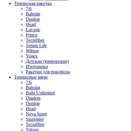
Теннисная ракетка
7/6
Babolat
Dunlop
Head
Lacoste
Prince
Tecnifibre
Tennis Life
Wilson
Yonex
Детские (юниорские)
Изотоники
Ракетки для пиклбола
Теннисные мячи
7/6
Babolat
Balls Unlimited
Diadem
Dunlop
Head
Neva Sport
Slazenger
Tecnifibre
Teloon