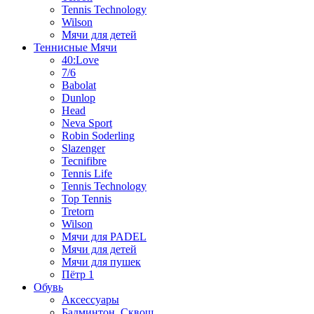
Tennis Technology
Wilson
Мячи для детей
Теннисные Мячи
40:Love
7/6
Babolat
Dunlop
Head
Neva Sport
Robin Soderling
Slazenger
Tecnifibre
Tennis Life
Tennis Technology
Top Tennis
Tretorn
Wilson
Мячи для PADEL
Мячи для детей
Мячи для пушек
Пётр 1
Обувь
Аксессуары
Бадминтон, Сквош