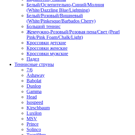
Белый/Ослепительно-Синий/Молния
(White/Dazzling Blue/Lightning)
Белый/Розовый/Вишневый
(White/Pinkesque/Barbados Cherry)
Большой теннис
Жемчужно-Розовый/Розовая пена/Свет (Pearl
Pink/Pink Foam/Chalk/Light)
Кроссовки детские
Кроссовки женские
Кроссовки мужские
Падел
Теннисные струны
7/6
Ashaway
Babolat
Dunlop
Gamma
Head
Isospeed
Kirschbaum
Luxilon
MSV
Prince
Solinco
Tecnifibre