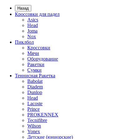
Назад
Кроссовки для падел
Asics
Head
Joma
Nox
Пиклбол
Кроссовки
Мячи
Оборудование
Ракетки
Сумки
Теннисная Ракетка
Babolat
Diadem
Dunlop
Head
Lacoste
Prince
PROKENNEX
Tecnifibre
Wilson
Yonex
Детские (юниорские)