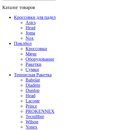
Каталог
товаров
Кроссовки для падел
Asics
Head
Joma
Nox
Пиклбол
Кроссовки
Мячи
Оборудование
Ракетки
Сумки
Теннисная Ракетка
Babolat
Diadem
Dunlop
Head
Lacoste
Prince
PROKENNEX
Tecnifibre
Wilson
Yonex