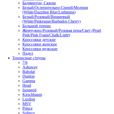
Бадминтон, Сквош
Белый/Ослепительно-Синий/Молния
(White/Dazzling Blue/Lightning)
Белый/Розовый/Вишневый
(White/Pinkesque/Barbados Cherry)
Большой теннис
Жемчужно-Розовый/Розовая пена/Свет (Pearl
Pink/Pink Foam/Chalk/Light)
Кроссовки детские
Кроссовки женские
Кроссовки мужские
Падел
Теннисные струны
7/6
Ashaway
Babolat
Dunlop
Gamma
Head
Isospeed
Kirschbaum
Luxilon
MSV
Prince
Solinco