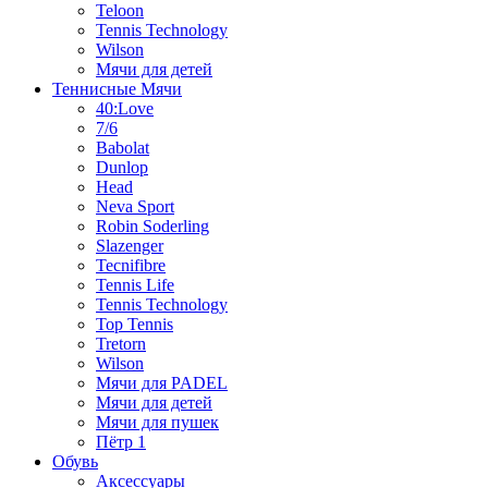
Teloon
Tennis Technology
Wilson
Мячи для детей
Теннисные Мячи
40:Love
7/6
Babolat
Dunlop
Head
Neva Sport
Robin Soderling
Slazenger
Tecnifibre
Tennis Life
Tennis Technology
Top Tennis
Tretorn
Wilson
Мячи для PADEL
Мячи для детей
Мячи для пушек
Пётр 1
Обувь
Аксессуары