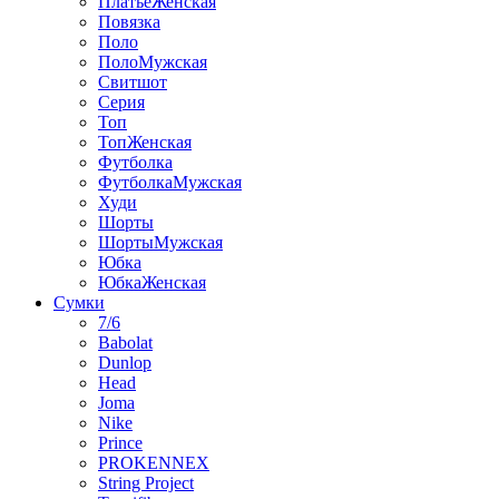
ПлатьеЖенская
Повязка
Поло
ПолоМужская
Свитшот
Серия
Топ
ТопЖенская
Футболка
ФутболкаМужская
Худи
Шорты
ШортыМужская
Юбка
ЮбкаЖенская
Сумки
7/6
Babolat
Dunlop
Head
Joma
Nike
Prince
PROKENNEX
String Project