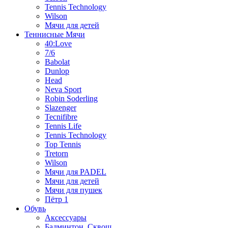
Tennis Technology
Wilson
Мячи для детей
Теннисные Мячи
40:Love
7/6
Babolat
Dunlop
Head
Neva Sport
Robin Soderling
Slazenger
Tecnifibre
Tennis Life
Tennis Technology
Top Tennis
Tretorn
Wilson
Мячи для PADEL
Мячи для детей
Мячи для пушек
Пётр 1
Обувь
Аксессуары
Бадминтон, Сквош