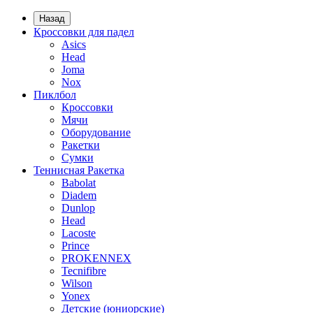
Назад
Кроссовки для падел
Asics
Head
Joma
Nox
Пиклбол
Кроссовки
Мячи
Оборудование
Ракетки
Сумки
Теннисная Ракетка
Babolat
Diadem
Dunlop
Head
Lacoste
Prince
PROKENNEX
Tecnifibre
Wilson
Yonex
Детские (юниорские)