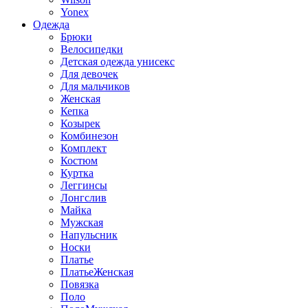
Yonex
Одежда
Брюки
Велосипедки
Детская одежда унисекс
Для девочек
Для мальчиков
Женская
Кепка
Козырек
Комбинезон
Комплект
Костюм
Куртка
Леггинсы
Лонгслив
Майка
Мужская
Напульсник
Носки
Платье
ПлатьеЖенская
Повязка
Поло