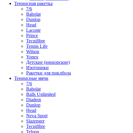
Теннисная ракетка
7/6
Babolat
Dunlop
Head
Lacoste
Prince
Tecnifibre
Tennis Life
Wilson
Yonex
Детские (юниорские)
Изотоники
Ракетки для пиклбола
Теннисные мячи
7/6
Babolat
Balls Unlimited
Diadem
Dunlop
Head
Neva Sport
Slazenger
Tecnifibre
Teloon