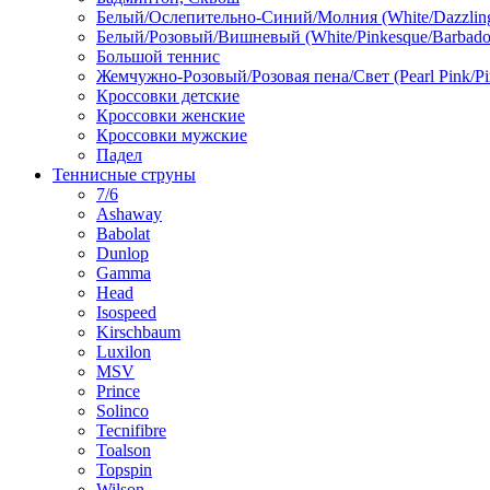
Белый/Ослепительно-Синий/Молния (White/Dazzling 
Белый/Розовый/Вишневый (White/Pinkesque/Barbados
Большой теннис
Жемчужно-Розовый/Розовая пена/Свет (Pearl Pink/Pi
Кроссовки детские
Кроссовки женские
Кроссовки мужские
Падел
Теннисные струны
7/6
Ashaway
Babolat
Dunlop
Gamma
Head
Isospeed
Kirschbaum
Luxilon
MSV
Prince
Solinco
Tecnifibre
Toalson
Topspin
Wilson