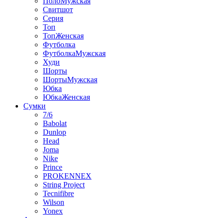
ПолоМужская
Свитшот
Серия
Топ
ТопЖенская
Футболка
ФутболкаМужская
Худи
Шорты
ШортыМужская
Юбка
ЮбкаЖенская
Сумки
7/6
Babolat
Dunlop
Head
Joma
Nike
Prince
PROKENNEX
String Project
Tecnifibre
Wilson
Yonex