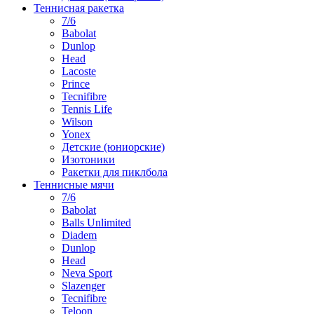
Теннисная ракетка
7/6
Babolat
Dunlop
Head
Lacoste
Prince
Tecnifibre
Tennis Life
Wilson
Yonex
Детские (юниорские)
Изотоники
Ракетки для пиклбола
Теннисные мячи
7/6
Babolat
Balls Unlimited
Diadem
Dunlop
Head
Neva Sport
Slazenger
Tecnifibre
Teloon