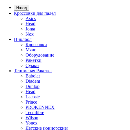
Назад
Кроссовки для падел
Asics
Head
Joma
Nox
Пиклбол
Кроссовки
Мячи
Оборудование
Ракетки
Сумки
Теннисная Ракетка
Babolat
Diadem
Dunlop
Head
Lacoste
Prince
PROKENNEX
Tecnifibre
Wilson
Yonex
Детские (юниорские)