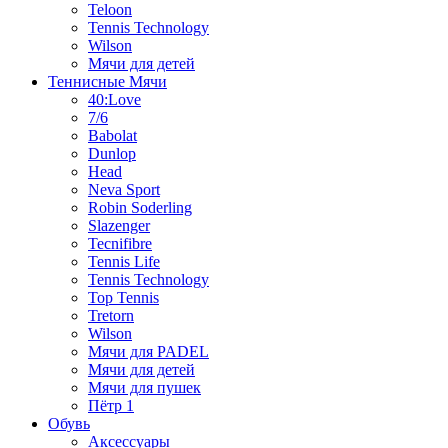
Teloon
Tennis Technology
Wilson
Мячи для детей
Теннисные Мячи
40:Love
7/6
Babolat
Dunlop
Head
Neva Sport
Robin Soderling
Slazenger
Tecnifibre
Tennis Life
Tennis Technology
Top Tennis
Tretorn
Wilson
Мячи для PADEL
Мячи для детей
Мячи для пушек
Пётр 1
Обувь
Аксессуары