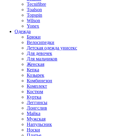
Tecnifibre
Toalson
Topspin
Wilson
Yonex
Одежда
Брюки
Велосипедки
Детская одежда унисекс
Для девочек
Для мальчиков
Женская
Кепка
Козырек
Комбинезон
Комплект
Костюм
Куртка
Леггинсы
Лонгслив
Майка
Мужская
Напульсник
Носки
Платье