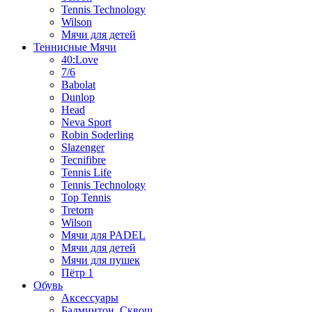
Tennis Technology
Wilson
Мячи для детей
Теннисные Мячи
40:Love
7/6
Babolat
Dunlop
Head
Neva Sport
Robin Soderling
Slazenger
Tecnifibre
Tennis Life
Tennis Technology
Top Tennis
Tretorn
Wilson
Мячи для PADEL
Мячи для детей
Мячи для пушек
Пётр 1
Обувь
Аксессуары
Бадминтон, Сквош