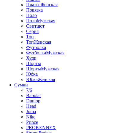
ПлатьеЖенская
Повязка
Поло
ПолоМужская
Свитшот
Серия
Топ
ТопЖенская
Футболка
ФутболкаМужская
Худи
Шорты
ШортыМужская
Юбка
ЮбкаЖенская
Сумки
7/6
Babolat
Dunlop
Head
Joma
Nike
Prince
PROKENNEX
String Project