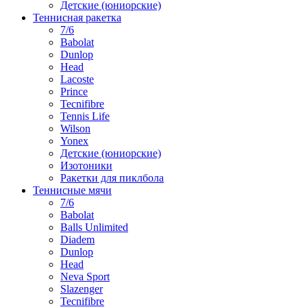
Детские (юниорские)
Теннисная ракетка
7/6
Babolat
Dunlop
Head
Lacoste
Prince
Tecnifibre
Tennis Life
Wilson
Yonex
Детские (юниорские)
Изотоники
Ракетки для пиклбола
Теннисные мячи
7/6
Babolat
Balls Unlimited
Diadem
Dunlop
Head
Neva Sport
Slazenger
Tecnifibre