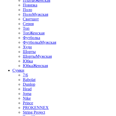
ПлатьеЖенская
Повязка
Поло
ПолоМужская
Свитшот
Серия
Топ
ТопЖенская
Футболка
ФутболкаМужская
Худи
Шорты
ШортыМужская
Юбка
ЮбкаЖенская
Сумки
7/6
Babolat
Dunlop
Head
Joma
Nike
Prince
PROKENNEX
String Project