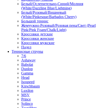
Белый/Ослепительно-Синий/Молния
(White/Dazzling Blue/Lightning)
Белый/Розовый/Вишневый
(White/Pinkesque/Barbados Cherry)
Большой теннис
Жемчужно-Розовый/Розовая пена/Свет (Pearl
Pink/Pink Foam/Chalk/Light)
Кроссовки детские
Кроссовки женские
Кроссовки мужские
Падел
Теннисные струны
7/6
Ashaway
Babolat
Dunlop
Gamma
Head
Isospeed
Kirschbaum
Luxilon
MSV
Prince
Solinco
Tecnifibre