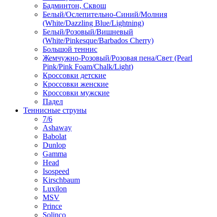
Бадминтон, Сквош
Белый/Ослепительно-Синий/Молния
(White/Dazzling Blue/Lightning)
Белый/Розовый/Вишневый
(White/Pinkesque/Barbados Cherry)
Большой теннис
Жемчужно-Розовый/Розовая пена/Свет (Pearl
Pink/Pink Foam/Chalk/Light)
Кроссовки детские
Кроссовки женские
Кроссовки мужские
Падел
Теннисные струны
7/6
Ashaway
Babolat
Dunlop
Gamma
Head
Isospeed
Kirschbaum
Luxilon
MSV
Prince
Solinco