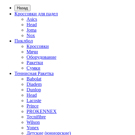
Назад
Кроссовки для падел
Asics
Head
Joma
Nox
Пиклбол
Кроссовки
Мячи
Оборудование
Ракетки
Сумки
Теннисная Ракетка
Babolat
Diadem
Dunlop
Head
Lacoste
Prince
PROKENNEX
Tecnifibre
Wilson
Yonex
Детские (юниорские)