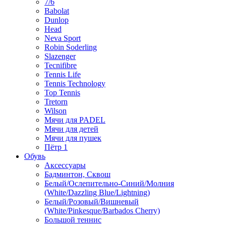
7/6
Babolat
Dunlop
Head
Neva Sport
Robin Soderling
Slazenger
Tecnifibre
Tennis Life
Tennis Technology
Top Tennis
Tretorn
Wilson
Мячи для PADEL
Мячи для детей
Мячи для пушек
Пётр 1
Обувь
Аксессуары
Бадминтон, Сквош
Белый/Ослепительно-Синий/Молния
(White/Dazzling Blue/Lightning)
Белый/Розовый/Вишневый
(White/Pinkesque/Barbados Cherry)
Большой теннис