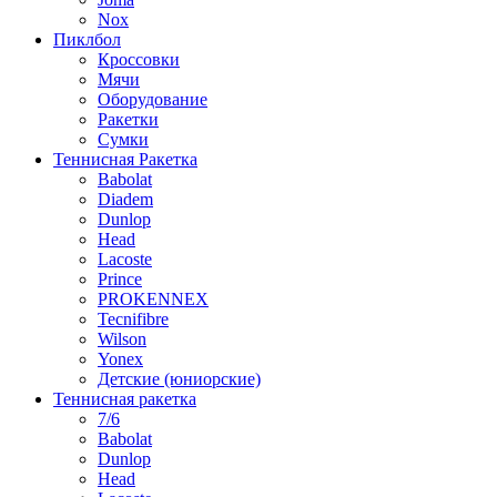
Nox
Пиклбол
Кроссовки
Мячи
Оборудование
Ракетки
Сумки
Теннисная Ракетка
Babolat
Diadem
Dunlop
Head
Lacoste
Prince
PROKENNEX
Tecnifibre
Wilson
Yonex
Детские (юниорские)
Теннисная ракетка
7/6
Babolat
Dunlop
Head