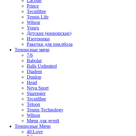
Lacoste
Prince
Tecnifibre
Tennis Life
Wilson
Yonex
Детские (юниорские)
Изотоники
Ракетки для пиклбола
Теннисные мячи
7/6
Babolat
Balls Unlimited
Diadem
Dunlop
Head
Neva Sport
Slazenger
Tecnifibre
Teloon
Tennis Technology
Wilson
Мячи для детей
Теннисные Мячи
40:Love