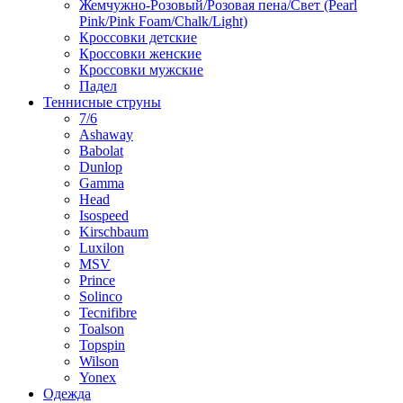
Жемчужно-Розовый/Розовая пена/Свет (Pearl
Pink/Pink Foam/Chalk/Light)
Кроссовки детские
Кроссовки женские
Кроссовки мужские
Падел
Теннисные струны
7/6
Ashaway
Babolat
Dunlop
Gamma
Head
Isospeed
Kirschbaum
Luxilon
MSV
Prince
Solinco
Tecnifibre
Toalson
Topspin
Wilson
Yonex
Одежда