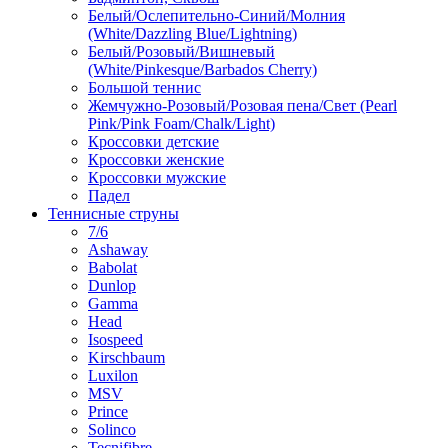
Белый/Ослепительно-Синий/Молния
(White/Dazzling Blue/Lightning)
Белый/Розовый/Вишневый
(White/Pinkesque/Barbados Cherry)
Большой теннис
Жемчужно-Розовый/Розовая пена/Свет (Pearl
Pink/Pink Foam/Chalk/Light)
Кроссовки детские
Кроссовки женские
Кроссовки мужские
Падел
Теннисные струны
7/6
Ashaway
Babolat
Dunlop
Gamma
Head
Isospeed
Kirschbaum
Luxilon
MSV
Prince
Solinco
Tecnifibre