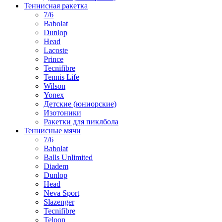
Теннисная ракетка
7/6
Babolat
Dunlop
Head
Lacoste
Prince
Tecnifibre
Tennis Life
Wilson
Yonex
Детские (юниорские)
Изотоники
Ракетки для пиклбола
Теннисные мячи
7/6
Babolat
Balls Unlimited
Diadem
Dunlop
Head
Neva Sport
Slazenger
Tecnifibre
Teloon