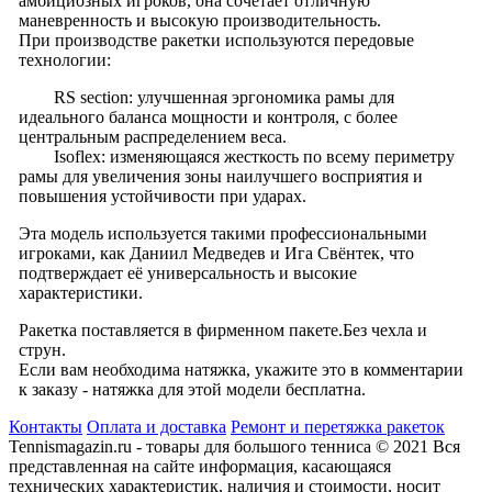
амбициозных игроков, она сочетает отличную
маневренность и высокую производительность.
При производстве ракетки используются передовые
технологии:
RS section: улучшенная эргономика рамы для
идеального баланса мощности и контроля, с более
центральным распределением веса.
Isoflex: изменяющаяся жесткость по всему периметру
рамы для увеличения зоны наилучшего восприятия и
повышения устойчивости при ударах.
Эта модель используется такими профессиональными
игроками, как Даниил Медведев и Ига Свёнтек, что
подтверждает её универсальность и высокие
характеристики.
Ракетка поставляется в фирменном пакете.Без чехла и
струн.
Если вам необходима натяжка, укажите это в комментарии
к заказу - натяжка для этой модели бесплатна.
Контакты
Оплата и доставка
Ремонт и перетяжка ракеток
Tennismagazin.ru - товары для большого тенниса © 2021 Вся
представленная на сайте информация, касающаяся
технических характеристик, наличия и стоимости, носит