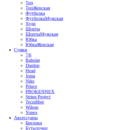
Топ
ТопЖенская
Футболка
ФутболкаМужская
Худи
Шорты
ШортыМужская
Юбка
ЮбкаЖенская
Сумки
7/6
Babolat
Dunlop
Head
Joma
Nike
Prince
PROKENNEX
String Project
Tecnifibre
Wilson
Yonex
Аксессуары
Брелоки
Бутылочки