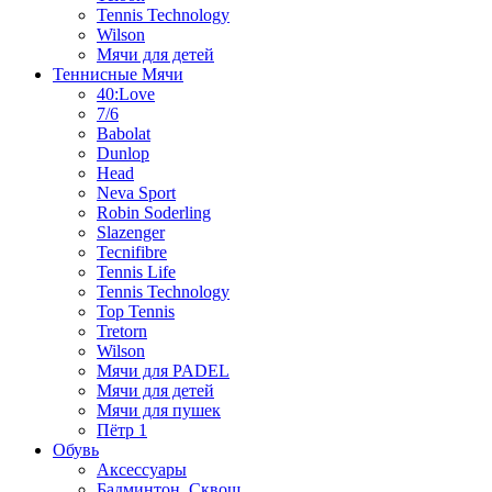
Tennis Technology
Wilson
Мячи для детей
Теннисные Мячи
40:Love
7/6
Babolat
Dunlop
Head
Neva Sport
Robin Soderling
Slazenger
Tecnifibre
Tennis Life
Tennis Technology
Top Tennis
Tretorn
Wilson
Мячи для PADEL
Мячи для детей
Мячи для пушек
Пётр 1
Обувь
Аксессуары
Бадминтон, Сквош