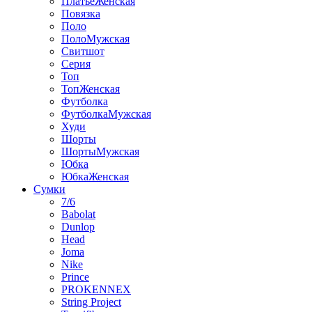
ПлатьеЖенская
Повязка
Поло
ПолоМужская
Свитшот
Серия
Топ
ТопЖенская
Футболка
ФутболкаМужская
Худи
Шорты
ШортыМужская
Юбка
ЮбкаЖенская
Сумки
7/6
Babolat
Dunlop
Head
Joma
Nike
Prince
PROKENNEX
String Project