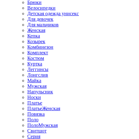
Брюки
Велосипедки
Детская одежда унисекс
Для девочек
Для мальчиков
Женская
Кепка
Козырек
Комбинезон
Комплект
Костюм
Куртка
Леггинсы
Лонгслив
Майка
Мужская
Напульсник
Носки
Платье
ПлатьеЖенская
Повязка
Поло
ПолоМужская
Свитшот
Серия