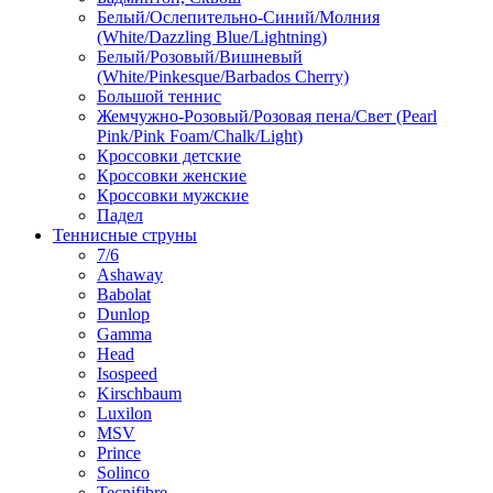
Белый/Ослепительно-Синий/Молния
(White/Dazzling Blue/Lightning)
Белый/Розовый/Вишневый
(White/Pinkesque/Barbados Cherry)
Большой теннис
Жемчужно-Розовый/Розовая пена/Свет (Pearl
Pink/Pink Foam/Chalk/Light)
Кроссовки детские
Кроссовки женские
Кроссовки мужские
Падел
Теннисные струны
7/6
Ashaway
Babolat
Dunlop
Gamma
Head
Isospeed
Kirschbaum
Luxilon
MSV
Prince
Solinco
Tecnifibre