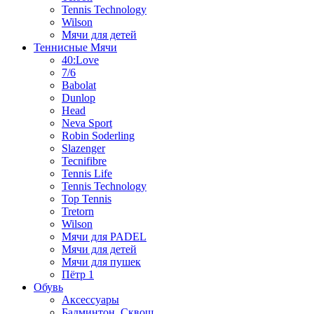
Tennis Technology
Wilson
Мячи для детей
Теннисные Мячи
40:Love
7/6
Babolat
Dunlop
Head
Neva Sport
Robin Soderling
Slazenger
Tecnifibre
Tennis Life
Tennis Technology
Top Tennis
Tretorn
Wilson
Мячи для PADEL
Мячи для детей
Мячи для пушек
Пётр 1
Обувь
Аксессуары
Бадминтон, Сквош