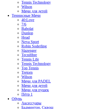
Tennis Technology
Wilson
Мячи для детей
Теннисные Мячи
40:Love
7/6
Babolat
Dunlop
Head
Neva Sport
Robin Soderling
Slazenger
Tecnifibre
Tennis Life
Tennis Technology
Top Tennis
Tretorn
Wilson
Мячи для PADEL
Мячи для детей
Мячи для пушек
Пётр 1
Обувь
Аксессуары
Бадминтон, Сквош