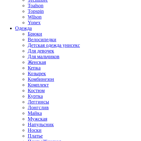
Toalson
Topspin
Wilson
Yonex
Одежда
Брюки
Велосипедки
Детская одежда унисекс
Для девочек
Для мальчиков
Женская
Кепка
Козырек
Комбинезон
Комплект
Костюм
Куртка
Леггинсы
Лонгслив
Майка
Мужская
Напульсник
Носки
Платье