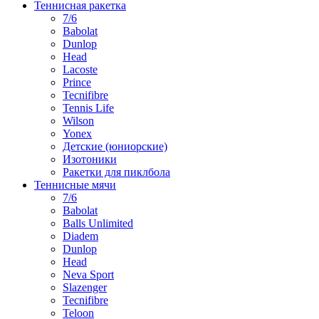
Теннисная ракетка
7/6
Babolat
Dunlop
Head
Lacoste
Prince
Tecnifibre
Tennis Life
Wilson
Yonex
Детские (юниорские)
Изотоники
Ракетки для пиклбола
Теннисные мячи
7/6
Babolat
Balls Unlimited
Diadem
Dunlop
Head
Neva Sport
Slazenger
Tecnifibre
Teloon