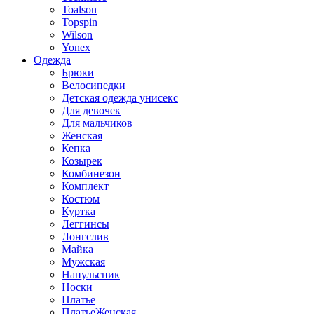
Toalson
Topspin
Wilson
Yonex
Одежда
Брюки
Велосипедки
Детская одежда унисекс
Для девочек
Для мальчиков
Женская
Кепка
Козырек
Комбинезон
Комплект
Костюм
Куртка
Леггинсы
Лонгслив
Майка
Мужская
Напульсник
Носки
Платье
ПлатьеЖенская