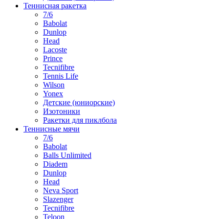
Теннисная ракетка
7/6
Babolat
Dunlop
Head
Lacoste
Prince
Tecnifibre
Tennis Life
Wilson
Yonex
Детские (юниорские)
Изотоники
Ракетки для пиклбола
Теннисные мячи
7/6
Babolat
Balls Unlimited
Diadem
Dunlop
Head
Neva Sport
Slazenger
Tecnifibre
Teloon