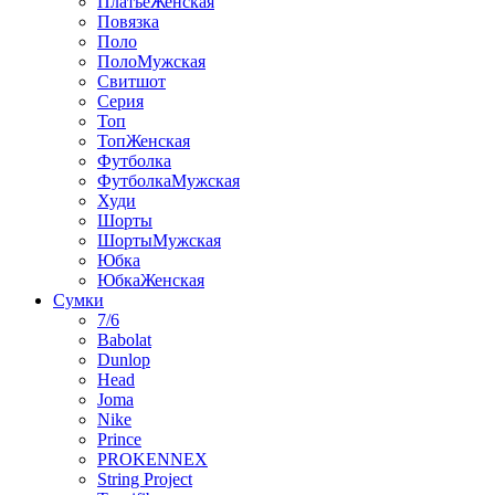
ПлатьеЖенская
Повязка
Поло
ПолоМужская
Свитшот
Серия
Топ
ТопЖенская
Футболка
ФутболкаМужская
Худи
Шорты
ШортыМужская
Юбка
ЮбкаЖенская
Сумки
7/6
Babolat
Dunlop
Head
Joma
Nike
Prince
PROKENNEX
String Project