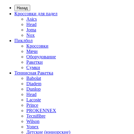
Назад
Кроссовки для падел
Asics
Head
Joma
Nox
Пиклбол
Кроссовки
Мячи
Оборудование
Ракетки
Сумки
Теннисная Ракетка
Babolat
Diadem
Dunlop
Head
Lacoste
Prince
PROKENNEX
Tecnifibre
Wilson
Yonex
Детские (юниорские)