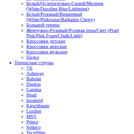
Белый/Ослепительно-Синий/Молния
(White/Dazzling Blue/Lightning)
Белый/Розовый/Вишневый
(White/Pinkesque/Barbados Cherry)
Большой теннис
Жемчужно-Розовый/Розовая пена/Свет (Pearl
Pink/Pink Foam/Chalk/Light)
Кроссовки детские
Кроссовки женские
Кроссовки мужские
Падел
Теннисные струны
7/6
Ashaway
Babolat
Dunlop
Gamma
Head
Isospeed
Kirschbaum
Luxilon
MSV
Prince
Solinco
Tecnifibre