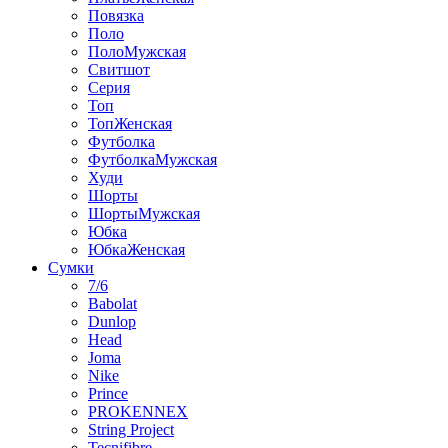
Повязка
Поло
ПолоМужская
Свитшот
Серия
Топ
ТопЖенская
Футболка
ФутболкаМужская
Худи
Шорты
ШортыМужская
Юбка
ЮбкаЖенская
Сумки
7/6
Babolat
Dunlop
Head
Joma
Nike
Prince
PROKENNEX
String Project
Tecnifibre