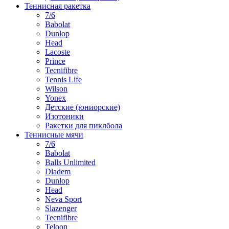
Теннисная ракетка
7/6
Babolat
Dunlop
Head
Lacoste
Prince
Tecnifibre
Tennis Life
Wilson
Yonex
Детские (юниорские)
Изотоники
Ракетки для пиклбола
Теннисные мячи
7/6
Babolat
Balls Unlimited
Diadem
Dunlop
Head
Neva Sport
Slazenger
Tecnifibre
Teloon