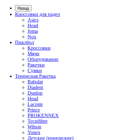
Назад
Кроссовки для падел
Asics
Head
Joma
Nox
Пиклбол
Кроссовки
Мячи
Оборудование
Ракетки
Сумки
Теннисная Ракетка
Babolat
Diadem
Dunlop
Head
Lacoste
Prince
PROKENNEX
Tecnifibre
Wilson
Yonex
Детские (юниорские)