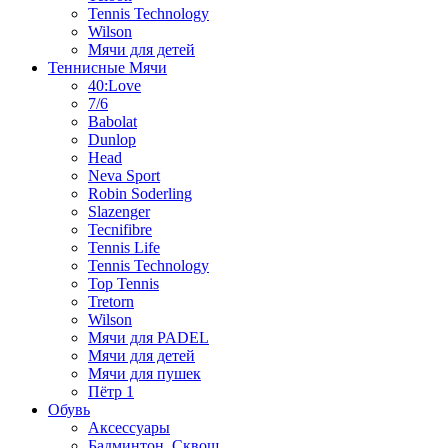
Tennis Technology
Wilson
Мячи для детей
Теннисные Мячи
40:Love
7/6
Babolat
Dunlop
Head
Neva Sport
Robin Soderling
Slazenger
Tecnifibre
Tennis Life
Tennis Technology
Top Tennis
Tretorn
Wilson
Мячи для PADEL
Мячи для детей
Мячи для пушек
Пётр 1
Обувь
Аксессуары
Бадминтон, Сквош