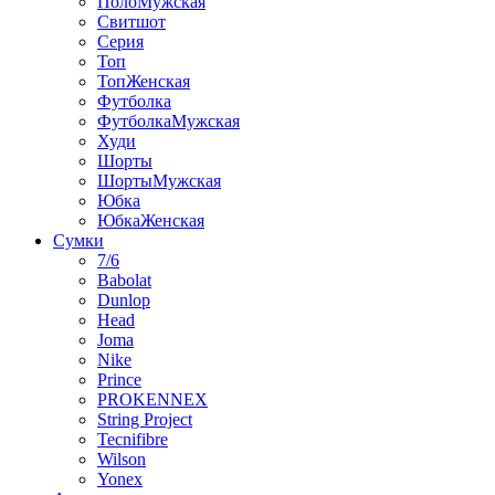
ПолоМужская
Свитшот
Серия
Топ
ТопЖенская
Футболка
ФутболкаМужская
Худи
Шорты
ШортыМужская
Юбка
ЮбкаЖенская
Сумки
7/6
Babolat
Dunlop
Head
Joma
Nike
Prince
PROKENNEX
String Project
Tecnifibre
Wilson
Yonex