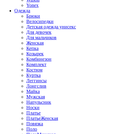
Yonex
Одежда
Брюки
Велосипедки
Детская одежда унисекс
Для девочек
Для мальчиков
Женская
Кепка
Козырек
Комбинезон
Комплект
Костюм
Куртка
Леггинсы
Лонгслив
Майка
Мужская
Напульсник
Носки
Платье
ПлатьеЖенская
Повязка
Поло