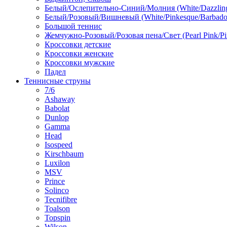
Белый/Ослепительно-Синий/Молния (White/Dazzling 
Белый/Розовый/Вишневый (White/Pinkesque/Barbados
Большой теннис
Жемчужно-Розовый/Розовая пена/Свет (Pearl Pink/Pi
Кроссовки детские
Кроссовки женские
Кроссовки мужские
Падел
Теннисные струны
7/6
Ashaway
Babolat
Dunlop
Gamma
Head
Isospeed
Kirschbaum
Luxilon
MSV
Prince
Solinco
Tecnifibre
Toalson
Topspin
Wilson