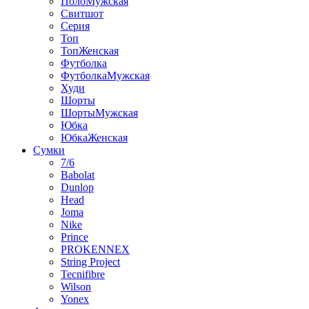
ПолоМужская
Свитшот
Серия
Топ
ТопЖенская
Футболка
ФутболкаМужская
Худи
Шорты
ШортыМужская
Юбка
ЮбкаЖенская
Сумки
7/6
Babolat
Dunlop
Head
Joma
Nike
Prince
PROKENNEX
String Project
Tecnifibre
Wilson
Yonex