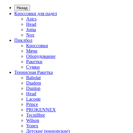
Назад
Кроссовки для падел
Asics
Head
Joma
Nox
Пиклбол
Кроссовки
Мячи
Оборудование
Ракетки
Сумки
Теннисная Ракетка
Babolat
Diadem
Dunlop
Head
Lacoste
Prince
PROKENNEX
Tecnifibre
Wilson
Yonex
Детские (юниорские)