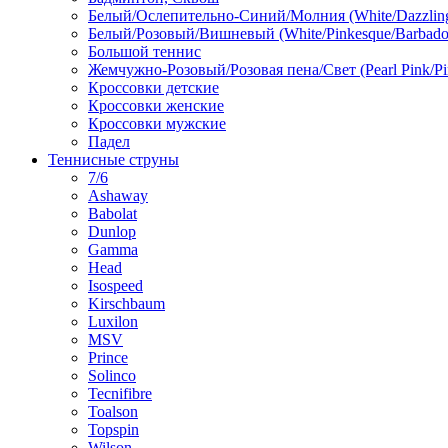
Белый/Ослепительно-Синий/Молния (White/Dazzling 
Белый/Розовый/Вишневый (White/Pinkesque/Barbados
Большой теннис
Жемчужно-Розовый/Розовая пена/Свет (Pearl Pink/Pi
Кроссовки детские
Кроссовки женские
Кроссовки мужские
Падел
Теннисные струны
7/6
Ashaway
Babolat
Dunlop
Gamma
Head
Isospeed
Kirschbaum
Luxilon
MSV
Prince
Solinco
Tecnifibre
Toalson
Topspin
Wilson