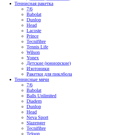
Теннисная ракетка
7/6
Babolat
Dunlop
Head
Lacoste
Prince
Tecnifibre
Tennis Life
Wilson
Yonex
Детские (юниорские)
Изотоники
Ракетки для пиклбола
Теннисные мячи
7/6
Babolat
Balls Unlimited
Diadem
Dunlop
Head
Neva Sport
Slazenger
Tecnifibre
Teloon