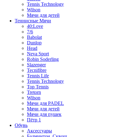
Tennis Technology
Wilson
Мячи для детей
Теннисные Мячи
40:Love
7/6
Babolat
Dunlop
Head
Neva Sport
Robin Soderling
Slazenger
Tecnifibre
Tennis Life
Tennis Technology
Top Tennis
Tretorn
Wilson
Мячи для PADEL
Мячи для детей
Мячи для пушек
Пётр 1
Обувь
Аксессуары
Бадминтон, Сквош