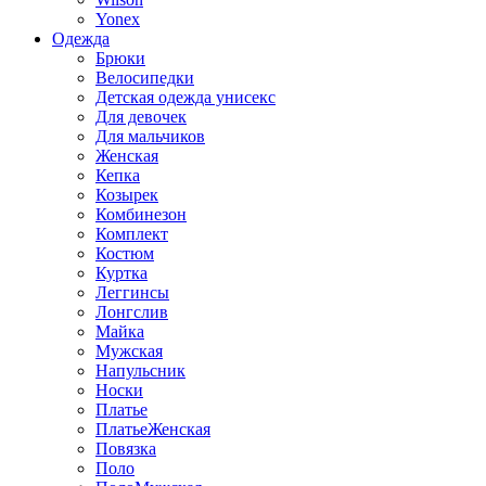
Yonex
Одежда
Брюки
Велосипедки
Детская одежда унисекс
Для девочек
Для мальчиков
Женская
Кепка
Козырек
Комбинезон
Комплект
Костюм
Куртка
Леггинсы
Лонгслив
Майка
Мужская
Напульсник
Носки
Платье
ПлатьеЖенская
Повязка
Поло