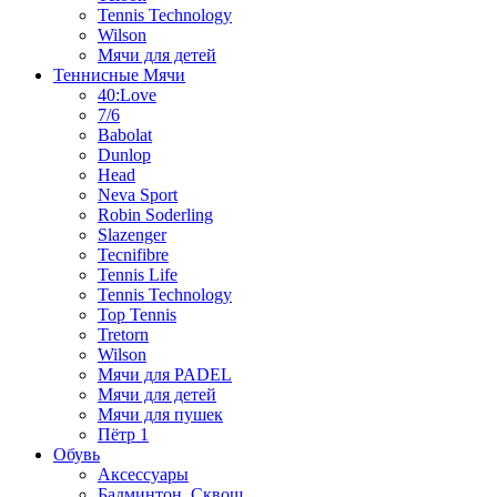
Tennis Technology
Wilson
Мячи для детей
Теннисные Мячи
40:Love
7/6
Babolat
Dunlop
Head
Neva Sport
Robin Soderling
Slazenger
Tecnifibre
Tennis Life
Tennis Technology
Top Tennis
Tretorn
Wilson
Мячи для PADEL
Мячи для детей
Мячи для пушек
Пётр 1
Обувь
Аксессуары
Бадминтон, Сквош