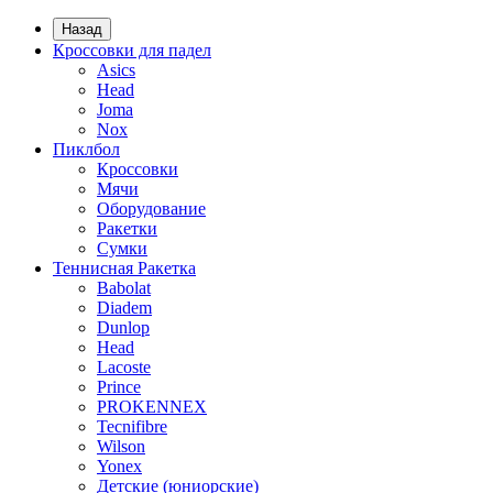
Назад
Кроссовки для падел
Asics
Head
Joma
Nox
Пиклбол
Кроссовки
Мячи
Оборудование
Ракетки
Сумки
Теннисная Ракетка
Babolat
Diadem
Dunlop
Head
Lacoste
Prince
PROKENNEX
Tecnifibre
Wilson
Yonex
Детские (юниорские)