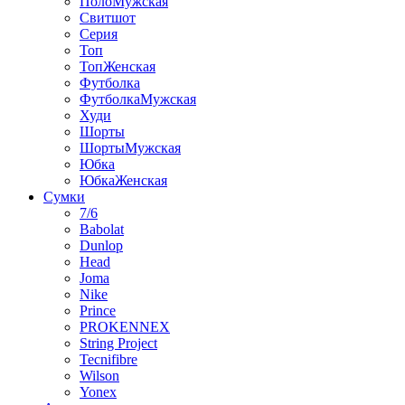
ПолоМужская
Свитшот
Серия
Топ
ТопЖенская
Футболка
ФутболкаМужская
Худи
Шорты
ШортыМужская
Юбка
ЮбкаЖенская
Сумки
7/6
Babolat
Dunlop
Head
Joma
Nike
Prince
PROKENNEX
String Project
Tecnifibre
Wilson
Yonex