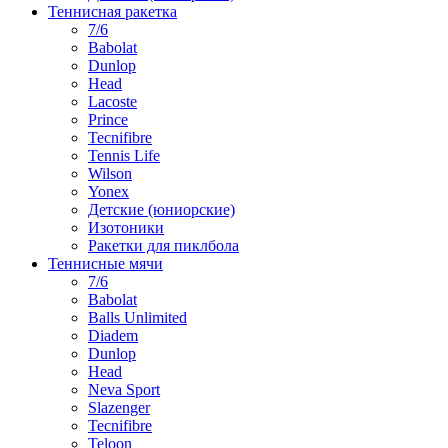
Теннисная ракетка
7/6
Babolat
Dunlop
Head
Lacoste
Prince
Tecnifibre
Tennis Life
Wilson
Yonex
Детские (юниорские)
Изотоники
Ракетки для пиклбола
Теннисные мячи
7/6
Babolat
Balls Unlimited
Diadem
Dunlop
Head
Neva Sport
Slazenger
Tecnifibre
Teloon