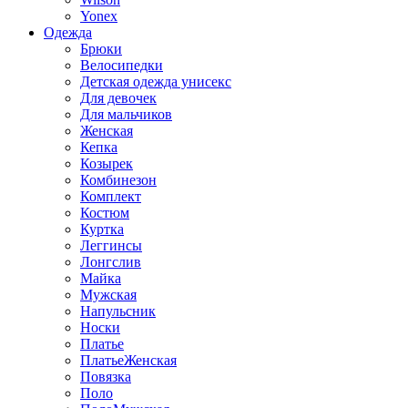
Yonex
Одежда
Брюки
Велосипедки
Детская одежда унисекс
Для девочек
Для мальчиков
Женская
Кепка
Козырек
Комбинезон
Комплект
Костюм
Куртка
Леггинсы
Лонгслив
Майка
Мужская
Напульсник
Носки
Платье
ПлатьеЖенская
Повязка
Поло