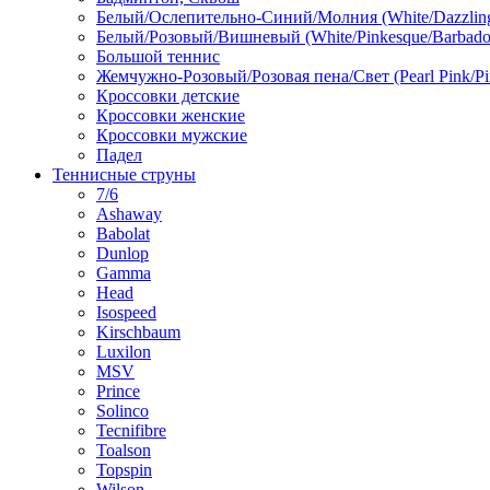
Белый/Ослепительно-Синий/Молния (White/Dazzling 
Белый/Розовый/Вишневый (White/Pinkesque/Barbados
Большой теннис
Жемчужно-Розовый/Розовая пена/Свет (Pearl Pink/Pi
Кроссовки детские
Кроссовки женские
Кроссовки мужские
Падел
Теннисные струны
7/6
Ashaway
Babolat
Dunlop
Gamma
Head
Isospeed
Kirschbaum
Luxilon
MSV
Prince
Solinco
Tecnifibre
Toalson
Topspin
Wilson