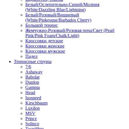
Белый/Ослепительно-Синий/Молния
(White/Dazzling Blue/Lightning)
Белый/Розовый/Вишневый
(White/Pinkesque/Barbados Cherry)
Большой теннис
Жемчужно-Розовый/Розовая пена/Свет (Pearl
Pink/Pink Foam/Chalk/Light)
Кроссовки детские
Кроссовки женские
Кроссовки мужские
Падел
Теннисные струны
7/6
Ashaway
Babolat
Dunlop
Gamma
Head
Isospeed
Kirschbaum
Luxilon
MSV
Prince
Solinco
Tecnifibre