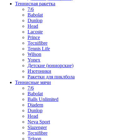
Теннисная ракетка
7/6
Babolat
Dunlop
Head
Lacoste
Prince
Tecnifibre
Tennis Life
Wilson
Yonex
Детские (юниорские)
Изотоники
Ракетки для пиклбола
Теннисные мячи
7/6
Babolat
Balls Unlimited
Diadem
Dunlop
Head
Neva Sport
Slazenger
Tecnifibre
Teloon