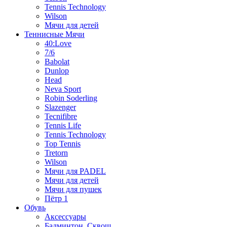
Tennis Technology
Wilson
Мячи для детей
Теннисные Мячи
40:Love
7/6
Babolat
Dunlop
Head
Neva Sport
Robin Soderling
Slazenger
Tecnifibre
Tennis Life
Tennis Technology
Top Tennis
Tretorn
Wilson
Мячи для PADEL
Мячи для детей
Мячи для пушек
Пётр 1
Обувь
Аксессуары
Бадминтон, Сквош