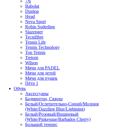
7/6
Babolat
Dunlop
Head
Neva Sport
Robin Soderling
Slazenger
Tecnifibre
Tennis Life
Tennis Technology
Top Tennis
Tretorn
Wilson
Мячи для PADEL
Мячи для детей
Мячи для пушек
Пётр 1
Обувь
Аксессуары
Бадминтон, Сквош
Белый/Ослепительно-Синий/Молния
(White/Dazzling Blue/Lightning)
Белый/Розовый/Вишневый
(White/Pinkesque/Barbados Cherry)
Большой теннис