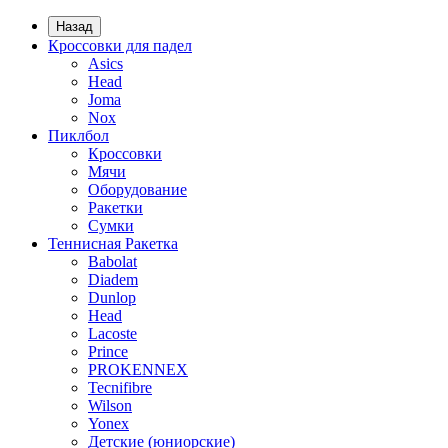
Назад
Кроссовки для падел
Asics
Head
Joma
Nox
Пиклбол
Кроссовки
Мячи
Оборудование
Ракетки
Сумки
Теннисная Ракетка
Babolat
Diadem
Dunlop
Head
Lacoste
Prince
PROKENNEX
Tecnifibre
Wilson
Yonex
Детские (юниорские)