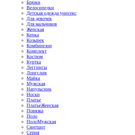
Брюки
Велосипедки
Детская одежда унисекс
Для девочек
Для мальчиков
Женская
Кепка
Козырек
Комбинезон
Комплект
Костюм
Куртка
Леггинсы
Лонгслив
Майка
Мужская
Напульсник
Носки
Платье
ПлатьеЖенская
Повязка
Поло
ПолоМужская
Свитшот
Серия