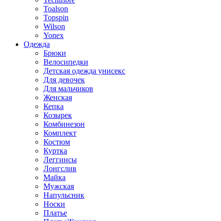
Toalson
Topspin
Wilson
Yonex
Одежда
Брюки
Велосипедки
Детская одежда унисекс
Для девочек
Для мальчиков
Женская
Кепка
Козырек
Комбинезон
Комплект
Костюм
Куртка
Леггинсы
Лонгслив
Майка
Мужская
Напульсник
Носки
Платье