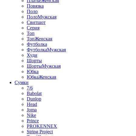
ПлатьеЖенская
Повязка
Поло
ПолоМужская
Свитшот
Серия
Топ
ТопЖенская
Футболка
ФутболкаМужская
Худи
Шорты
ШортыМужская
Юбка
ЮбкаЖенская
Сумки
7/6
Babolat
Dunlop
Head
Joma
Nike
Prince
PROKENNEX
String Project