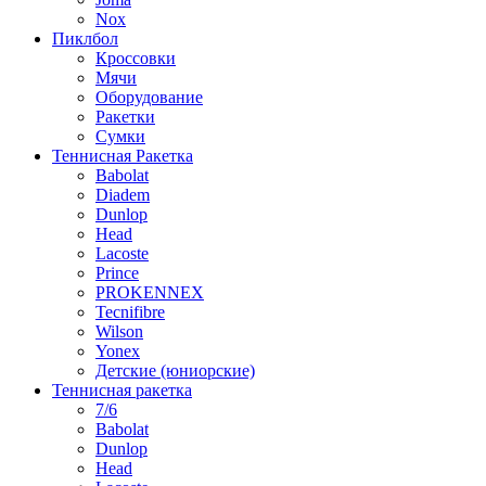
Nox
Пиклбол
Кроссовки
Мячи
Оборудование
Ракетки
Сумки
Теннисная Ракетка
Babolat
Diadem
Dunlop
Head
Lacoste
Prince
PROKENNEX
Tecnifibre
Wilson
Yonex
Детские (юниорские)
Теннисная ракетка
7/6
Babolat
Dunlop
Head