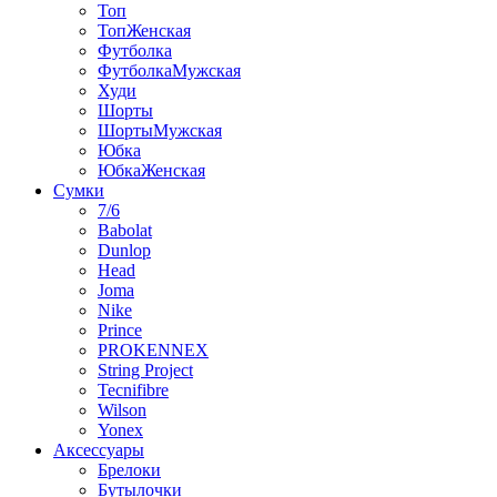
Топ
ТопЖенская
Футболка
ФутболкаМужская
Худи
Шорты
ШортыМужская
Юбка
ЮбкаЖенская
Сумки
7/6
Babolat
Dunlop
Head
Joma
Nike
Prince
PROKENNEX
String Project
Tecnifibre
Wilson
Yonex
Аксессуары
Брелоки
Бутылочки