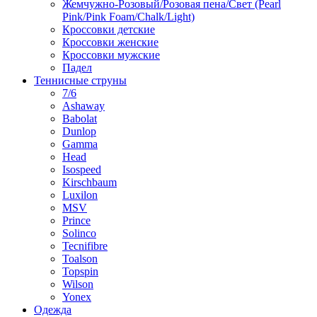
Жемчужно-Розовый/Розовая пена/Свет (Pearl
Pink/Pink Foam/Chalk/Light)
Кроссовки детские
Кроссовки женские
Кроссовки мужские
Падел
Теннисные струны
7/6
Ashaway
Babolat
Dunlop
Gamma
Head
Isospeed
Kirschbaum
Luxilon
MSV
Prince
Solinco
Tecnifibre
Toalson
Topspin
Wilson
Yonex
Одежда