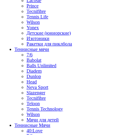
Lacoste
Prince
Tecnifibre
Tennis Life
Wilson
Yonex
Детские (юниорские)
Изотоники
Ракетки для пиклбола
Теннисные мячи
7/6
Babolat
Balls Unlimited
Diadem
Dunlop
Head
Neva Sport
Slazenger
Tecnifibre
Teloon
Tennis Technology
Wilson
Мячи для детей
Теннисные Мячи
40:Love