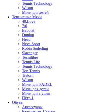
Tennis Technology
Wilson
Мячи для детей
Теннисные Мячи
40:Love
7/6
Babolat
Dunlop
Head
Neva Sport
Robin Soderling
Slazenger
Tecnifibre
Tennis Life
Tennis Technology
Top Tennis
Tretorn
Wilson
Мячи для PADEL
Мячи для детей
Мячи для пушек
Пётр 1
Обувь
Аксессуары
Бадминтон, Сквош