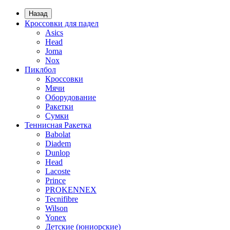
Назад
Кроссовки для падел
Asics
Head
Joma
Nox
Пиклбол
Кроссовки
Мячи
Оборудование
Ракетки
Сумки
Теннисная Ракетка
Babolat
Diadem
Dunlop
Head
Lacoste
Prince
PROKENNEX
Tecnifibre
Wilson
Yonex
Детские (юниорские)