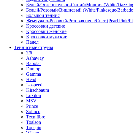
Белый/Ослепительно-Синий/Молния (White/Dazzling 
Белый/Розовый/Вишневый (White/Pinkesque/Barbados
Большой теннис
Жемчужно-Розовый/Розовая пена/Свет (Pearl Pink/Pi
Кроссовки детские
Кроссовки женские
Кроссовки мужские
Падел
Теннисные струны
7/6
Ashaway
Babolat
Dunlop
Gamma
Head
Isospeed
Kirschbaum
Luxilon
MSV
Prince
Solinco
Tecnifibre
Toalson
Topspin
Wilson