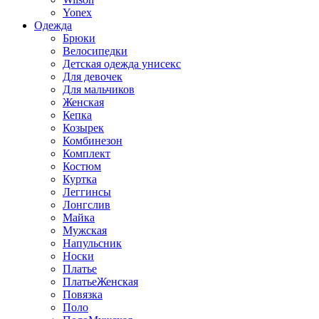
Yonex
Одежда
Брюки
Велосипедки
Детская одежда унисекс
Для девочек
Для мальчиков
Женская
Кепка
Козырек
Комбинезон
Комплект
Костюм
Куртка
Леггинсы
Лонгслив
Майка
Мужская
Напульсник
Носки
Платье
ПлатьеЖенская
Повязка
Поло