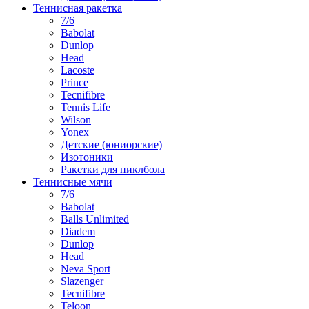
Теннисная ракетка
7/6
Babolat
Dunlop
Head
Lacoste
Prince
Tecnifibre
Tennis Life
Wilson
Yonex
Детские (юниорские)
Изотоники
Ракетки для пиклбола
Теннисные мячи
7/6
Babolat
Balls Unlimited
Diadem
Dunlop
Head
Neva Sport
Slazenger
Tecnifibre
Teloon