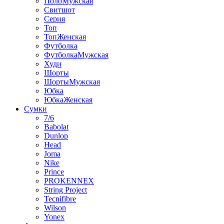
ПолоМужская
Свитшот
Серия
Топ
ТопЖенская
Футболка
ФутболкаМужская
Худи
Шорты
ШортыМужская
Юбка
ЮбкаЖенская
Сумки
7/6
Babolat
Dunlop
Head
Joma
Nike
Prince
PROKENNEX
String Project
Tecnifibre
Wilson
Yonex