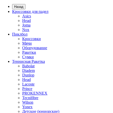
Назад
Кроссовки для падел
Asics
Head
Joma
Nox
Пиклбол
Кроссовки
Мячи
Оборудование
Ракетки
Сумки
Теннисная Ракетка
Babolat
Diadem
Dunlop
Head
Lacoste
Prince
PROKENNEX
Tecnifibre
Wilson
Yonex
Детские (юниорские)