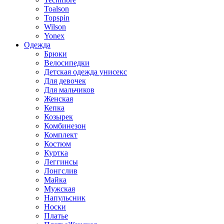
Toalson
Topspin
Wilson
Yonex
Одежда
Брюки
Велосипедки
Детская одежда унисекс
Для девочек
Для мальчиков
Женская
Кепка
Козырек
Комбинезон
Комплект
Костюм
Куртка
Леггинсы
Лонгслив
Майка
Мужская
Напульсник
Носки
Платье