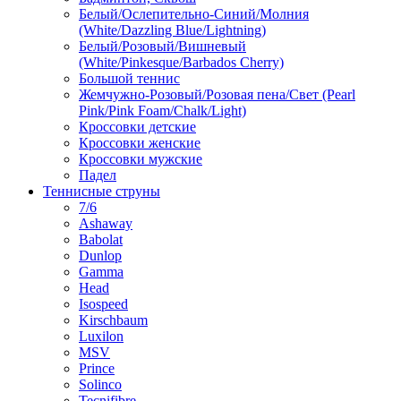
Белый/Ослепительно-Синий/Молния
(White/Dazzling Blue/Lightning)
Белый/Розовый/Вишневый
(White/Pinkesque/Barbados Cherry)
Большой теннис
Жемчужно-Розовый/Розовая пена/Свет (Pearl
Pink/Pink Foam/Chalk/Light)
Кроссовки детские
Кроссовки женские
Кроссовки мужские
Падел
Теннисные струны
7/6
Ashaway
Babolat
Dunlop
Gamma
Head
Isospeed
Kirschbaum
Luxilon
MSV
Prince
Solinco
Tecnifibre