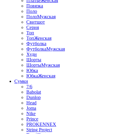
ПлатьеЖенская
Повязка
Поло
ПолоМужская
Свитшот
Серия
Топ
ТопЖенская
Футболка
ФутболкаМужская
Худи
Шорты
ШортыМужская
Юбка
ЮбкаЖенская
Сумки
7/6
Babolat
Dunlop
Head
Joma
Nike
Prince
PROKENNEX
String Project