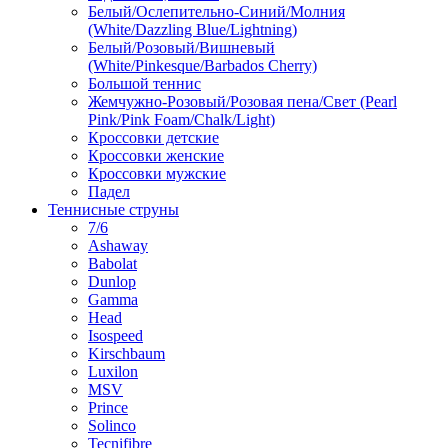
Белый/Ослепительно-Синий/Молния
(White/Dazzling Blue/Lightning)
Белый/Розовый/Вишневый
(White/Pinkesque/Barbados Cherry)
Большой теннис
Жемчужно-Розовый/Розовая пена/Свет (Pearl
Pink/Pink Foam/Chalk/Light)
Кроссовки детские
Кроссовки женские
Кроссовки мужские
Падел
Теннисные струны
7/6
Ashaway
Babolat
Dunlop
Gamma
Head
Isospeed
Kirschbaum
Luxilon
MSV
Prince
Solinco
Tecnifibre