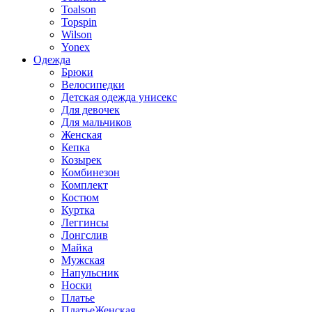
Toalson
Topspin
Wilson
Yonex
Одежда
Брюки
Велосипедки
Детская одежда унисекс
Для девочек
Для мальчиков
Женская
Кепка
Козырек
Комбинезон
Комплект
Костюм
Куртка
Леггинсы
Лонгслив
Майка
Мужская
Напульсник
Носки
Платье
ПлатьеЖенская