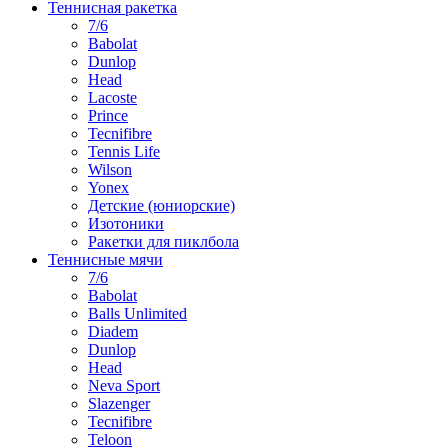
Теннисная ракетка
7/6
Babolat
Dunlop
Head
Lacoste
Prince
Tecnifibre
Tennis Life
Wilson
Yonex
Детские (юниорские)
Изотоники
Ракетки для пиклбола
Теннисные мячи
7/6
Babolat
Balls Unlimited
Diadem
Dunlop
Head
Neva Sport
Slazenger
Tecnifibre
Teloon