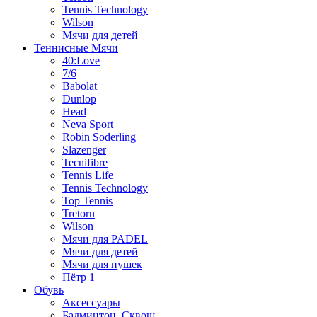
Tennis Technology
Wilson
Мячи для детей
Теннисные Мячи
40:Love
7/6
Babolat
Dunlop
Head
Neva Sport
Robin Soderling
Slazenger
Tecnifibre
Tennis Life
Tennis Technology
Top Tennis
Tretorn
Wilson
Мячи для PADEL
Мячи для детей
Мячи для пушек
Пётр 1
Обувь
Аксессуары
Бадминтон, Сквош