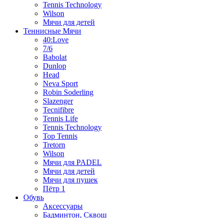
Tennis Technology
Wilson
Мячи для детей
Теннисные Мячи
40:Love
7/6
Babolat
Dunlop
Head
Neva Sport
Robin Soderling
Slazenger
Tecnifibre
Tennis Life
Tennis Technology
Top Tennis
Tretorn
Wilson
Мячи для PADEL
Мячи для детей
Мячи для пушек
Пётр 1
Обувь
Аксессуары
Бадминтон, Сквош