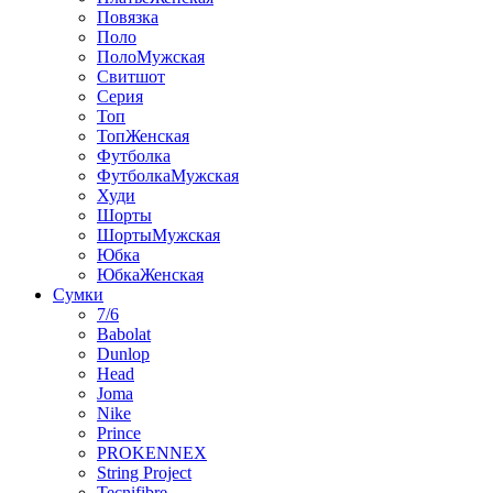
Повязка
Поло
ПолоМужская
Свитшот
Серия
Топ
ТопЖенская
Футболка
ФутболкаМужская
Худи
Шорты
ШортыМужская
Юбка
ЮбкаЖенская
Сумки
7/6
Babolat
Dunlop
Head
Joma
Nike
Prince
PROKENNEX
String Project
Tecnifibre