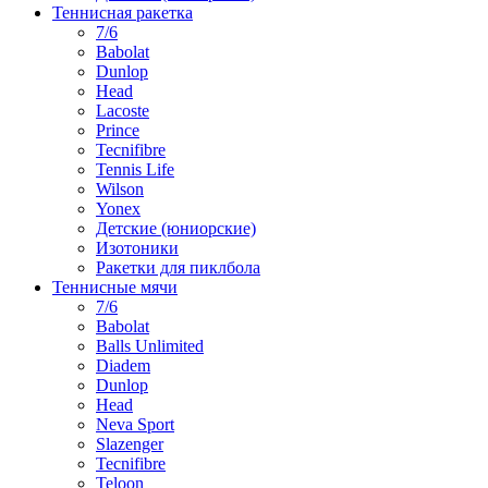
Теннисная ракетка
7/6
Babolat
Dunlop
Head
Lacoste
Prince
Tecnifibre
Tennis Life
Wilson
Yonex
Детские (юниорские)
Изотоники
Ракетки для пиклбола
Теннисные мячи
7/6
Babolat
Balls Unlimited
Diadem
Dunlop
Head
Neva Sport
Slazenger
Tecnifibre
Teloon