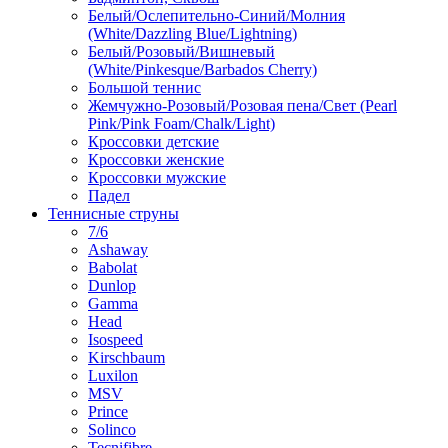
Белый/Ослепительно-Синий/Молния
(White/Dazzling Blue/Lightning)
Белый/Розовый/Вишневый
(White/Pinkesque/Barbados Cherry)
Большой теннис
Жемчужно-Розовый/Розовая пена/Свет (Pearl
Pink/Pink Foam/Chalk/Light)
Кроссовки детские
Кроссовки женские
Кроссовки мужские
Падел
Теннисные струны
7/6
Ashaway
Babolat
Dunlop
Gamma
Head
Isospeed
Kirschbaum
Luxilon
MSV
Prince
Solinco
Tecnifibre