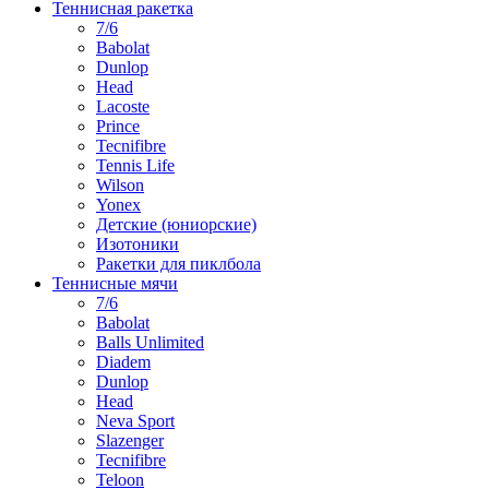
Теннисная ракетка
7/6
Babolat
Dunlop
Head
Lacoste
Prince
Tecnifibre
Tennis Life
Wilson
Yonex
Детские (юниорские)
Изотоники
Ракетки для пиклбола
Теннисные мячи
7/6
Babolat
Balls Unlimited
Diadem
Dunlop
Head
Neva Sport
Slazenger
Tecnifibre
Teloon