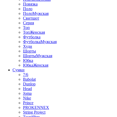
Повязка
Поло
ПолоМужская
Свитшот
Серия
Топ
ТопЖенская
Футболка
ФутболкаМужская
Худи
Шорты
ШортыМужская
Юбка
ЮбкаЖенская
Сумки
7/6
Babolat
Dunlop
Head
Joma
Nike
Prince
PROKENNEX
String Project
Tecnifibre