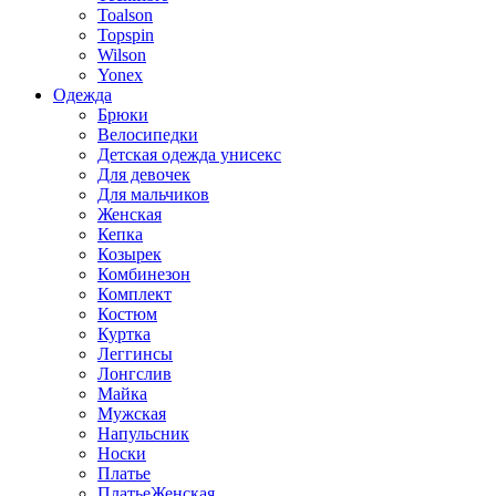
Toalson
Topspin
Wilson
Yonex
Одежда
Брюки
Велосипедки
Детская одежда унисекс
Для девочек
Для мальчиков
Женская
Кепка
Козырек
Комбинезон
Комплект
Костюм
Куртка
Леггинсы
Лонгслив
Майка
Мужская
Напульсник
Носки
Платье
ПлатьеЖенская