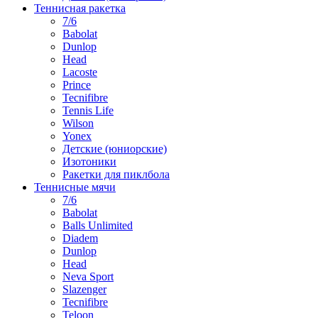
Теннисная ракетка
7/6
Babolat
Dunlop
Head
Lacoste
Prince
Tecnifibre
Tennis Life
Wilson
Yonex
Детские (юниорские)
Изотоники
Ракетки для пиклбола
Теннисные мячи
7/6
Babolat
Balls Unlimited
Diadem
Dunlop
Head
Neva Sport
Slazenger
Tecnifibre
Teloon