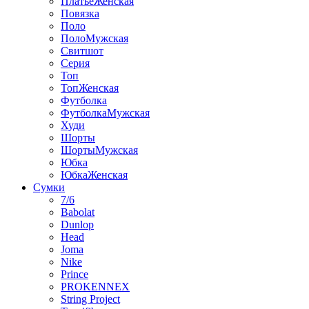
ПлатьеЖенская
Повязка
Поло
ПолоМужская
Свитшот
Серия
Топ
ТопЖенская
Футболка
ФутболкаМужская
Худи
Шорты
ШортыМужская
Юбка
ЮбкаЖенская
Сумки
7/6
Babolat
Dunlop
Head
Joma
Nike
Prince
PROKENNEX
String Project