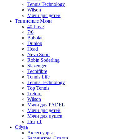
Tennis Technology
Wilson
Мячи для детей
Теннисные Мячи
40:Love
7/6
Babolat
Dunlop
Head
Neva Sport
Robin Soderling
Slazenger
Tecnifibre
Tennis Life
Tennis Technology
Top Tennis
Tretorn
Wilson
Мячи для PADEL
Мячи для детей
Мячи для пушек
Пётр 1
Обувь
Аксессуары
Бадминтон, Сквош