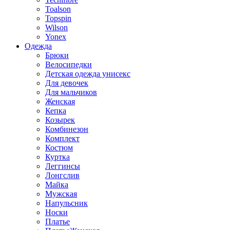
Toalson
Topspin
Wilson
Yonex
Одежда
Брюки
Велосипедки
Детская одежда унисекс
Для девочек
Для мальчиков
Женская
Кепка
Козырек
Комбинезон
Комплект
Костюм
Куртка
Леггинсы
Лонгслив
Майка
Мужская
Напульсник
Носки
Платье