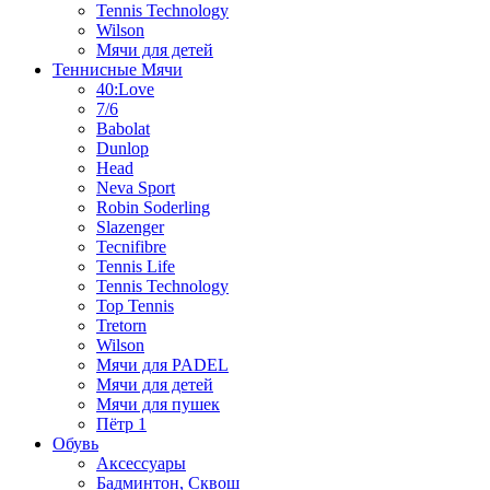
Tennis Technology
Wilson
Мячи для детей
Теннисные Мячи
40:Love
7/6
Babolat
Dunlop
Head
Neva Sport
Robin Soderling
Slazenger
Tecnifibre
Tennis Life
Tennis Technology
Top Tennis
Tretorn
Wilson
Мячи для PADEL
Мячи для детей
Мячи для пушек
Пётр 1
Обувь
Аксессуары
Бадминтон, Сквош