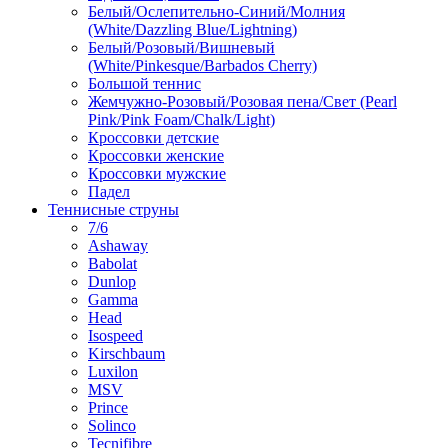
Белый/Ослепительно-Синий/Молния
(White/Dazzling Blue/Lightning)
Белый/Розовый/Вишневый
(White/Pinkesque/Barbados Cherry)
Большой теннис
Жемчужно-Розовый/Розовая пена/Свет (Pearl
Pink/Pink Foam/Chalk/Light)
Кроссовки детские
Кроссовки женские
Кроссовки мужские
Падел
Теннисные струны
7/6
Ashaway
Babolat
Dunlop
Gamma
Head
Isospeed
Kirschbaum
Luxilon
MSV
Prince
Solinco
Tecnifibre