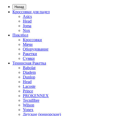
Назад
Кроссовки для падел
Asics
Head
Joma
Nox
Пиклбол
Кроссовки
Мячи
Оборудование
Ракетки
Сумки
Теннисная Ракетка
Babolat
Diadem
Dunlop
Head
Lacoste
Prince
PROKENNEX
Tecnifibre
Wilson
Yonex
Детские (юниорские)