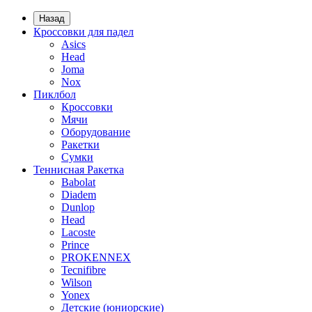
Назад
Кроссовки для падел
Asics
Head
Joma
Nox
Пиклбол
Кроссовки
Мячи
Оборудование
Ракетки
Сумки
Теннисная Ракетка
Babolat
Diadem
Dunlop
Head
Lacoste
Prince
PROKENNEX
Tecnifibre
Wilson
Yonex
Детские (юниорские)