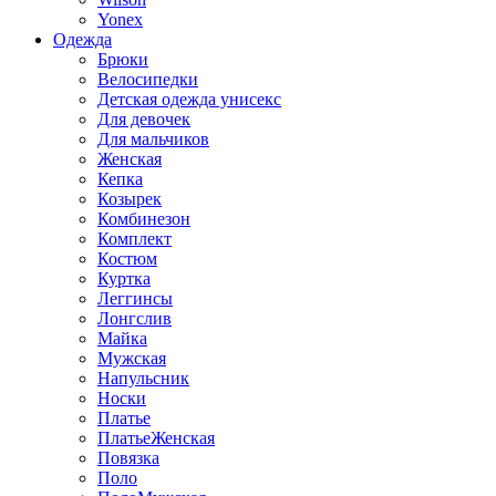
Yonex
Одежда
Брюки
Велосипедки
Детская одежда унисекс
Для девочек
Для мальчиков
Женская
Кепка
Козырек
Комбинезон
Комплект
Костюм
Куртка
Леггинсы
Лонгслив
Майка
Мужская
Напульсник
Носки
Платье
ПлатьеЖенская
Повязка
Поло