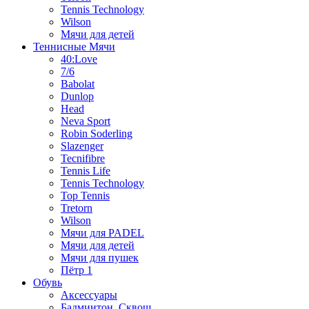
Tennis Technology
Wilson
Мячи для детей
Теннисные Мячи
40:Love
7/6
Babolat
Dunlop
Head
Neva Sport
Robin Soderling
Slazenger
Tecnifibre
Tennis Life
Tennis Technology
Top Tennis
Tretorn
Wilson
Мячи для PADEL
Мячи для детей
Мячи для пушек
Пётр 1
Обувь
Аксессуары
Бадминтон, Сквош