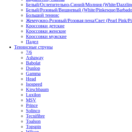
Белый/Ослепительно-Синий/Молния (White/Dazzling 
Белый/Розовый/Вишневый (White/Pinkesque/Barbados
Большой теннис
Жемчужно-Розовый/Розовая пена/Свет (Pearl Pink/Pi
Кроссовки детские
Кроссовки женские
Кроссовки мужские
Падел
Теннисные струны
7/6
Ashaway
Babolat
Dunlop
Gamma
Head
Isospeed
Kirschbaum
Luxilon
MSV
Prince
Solinco
Tecnifibre
Toalson
Topspin
Wilson