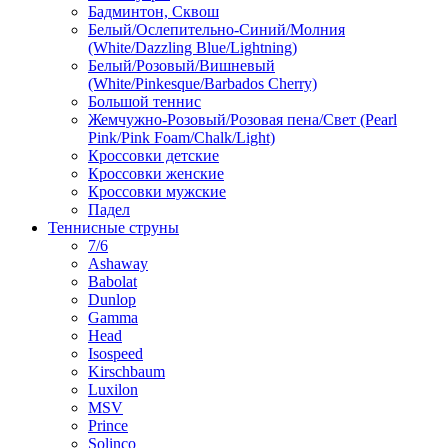
Бадминтон, Сквош
Белый/Ослепительно-Синий/Молния
(White/Dazzling Blue/Lightning)
Белый/Розовый/Вишневый
(White/Pinkesque/Barbados Cherry)
Большой теннис
Жемчужно-Розовый/Розовая пена/Свет (Pearl
Pink/Pink Foam/Chalk/Light)
Кроссовки детские
Кроссовки женские
Кроссовки мужские
Падел
Теннисные струны
7/6
Ashaway
Babolat
Dunlop
Gamma
Head
Isospeed
Kirschbaum
Luxilon
MSV
Prince
Solinco