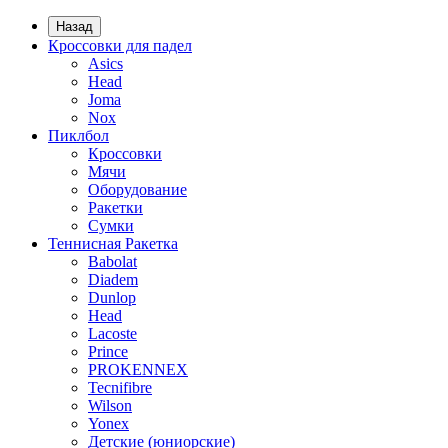
Назад
Кроссовки для падел
Asics
Head
Joma
Nox
Пиклбол
Кроссовки
Мячи
Оборудование
Ракетки
Сумки
Теннисная Ракетка
Babolat
Diadem
Dunlop
Head
Lacoste
Prince
PROKENNEX
Tecnifibre
Wilson
Yonex
Детские (юниорские)