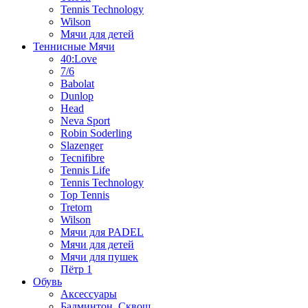
Tennis Technology
Wilson
Мячи для детей
Теннисные Мячи
40:Love
7/6
Babolat
Dunlop
Head
Neva Sport
Robin Soderling
Slazenger
Tecnifibre
Tennis Life
Tennis Technology
Top Tennis
Tretorn
Wilson
Мячи для PADEL
Мячи для детей
Мячи для пушек
Пётр 1
Обувь
Аксессуары
Бадминтон, Сквош