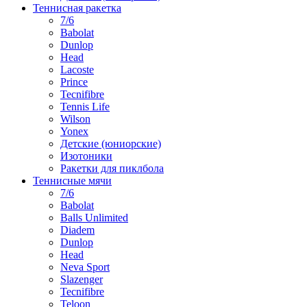
Теннисная ракетка
7/6
Babolat
Dunlop
Head
Lacoste
Prince
Tecnifibre
Tennis Life
Wilson
Yonex
Детские (юниорские)
Изотоники
Ракетки для пиклбола
Теннисные мячи
7/6
Babolat
Balls Unlimited
Diadem
Dunlop
Head
Neva Sport
Slazenger
Tecnifibre
Teloon