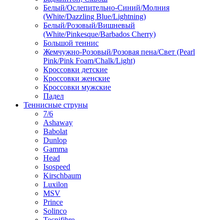
Белый/Ослепительно-Синий/Молния
(White/Dazzling Blue/Lightning)
Белый/Розовый/Вишневый
(White/Pinkesque/Barbados Cherry)
Большой теннис
Жемчужно-Розовый/Розовая пена/Свет (Pearl
Pink/Pink Foam/Chalk/Light)
Кроссовки детские
Кроссовки женские
Кроссовки мужские
Падел
Теннисные струны
7/6
Ashaway
Babolat
Dunlop
Gamma
Head
Isospeed
Kirschbaum
Luxilon
MSV
Prince
Solinco
Tecnifibre