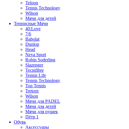
Teloon
Tennis Technology
Wilson
Мячи для детей
Теннисные Мячи
40:Love
7/6
Babolat
Dunlop
Head
Neva Sport
Robin Soderling
Slazenger
Tecnifibre
Tennis Life
Tennis Technology
Top Tennis
Tretorn
Wilson
Мячи для PADEL
Мячи для детей
Мячи для пушек
Пётр 1
Обувь
Аксессуары