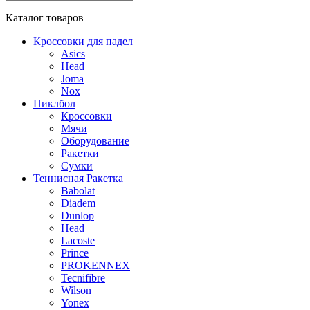
Каталог
товаров
Кроссовки для падел
Asics
Head
Joma
Nox
Пиклбол
Кроссовки
Мячи
Оборудование
Ракетки
Сумки
Теннисная Ракетка
Babolat
Diadem
Dunlop
Head
Lacoste
Prince
PROKENNEX
Tecnifibre
Wilson
Yonex