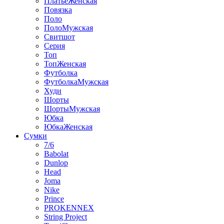
ПлатьеЖенская
Повязка
Поло
ПолоМужская
Свитшот
Серия
Топ
ТопЖенская
Футболка
ФутболкаМужская
Худи
Шорты
ШортыМужская
Юбка
ЮбкаЖенская
Сумки
7/6
Babolat
Dunlop
Head
Joma
Nike
Prince
PROKENNEX
String Project