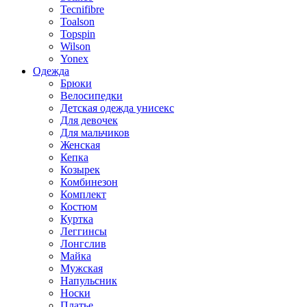
Tecnifibre
Toalson
Topspin
Wilson
Yonex
Одежда
Брюки
Велосипедки
Детская одежда унисекс
Для девочек
Для мальчиков
Женская
Кепка
Козырек
Комбинезон
Комплект
Костюм
Куртка
Леггинсы
Лонгслив
Майка
Мужская
Напульсник
Носки
Платье