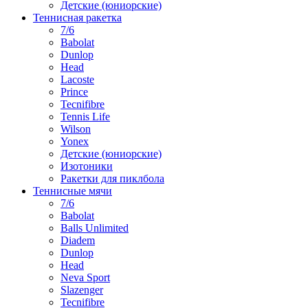
Детские (юниорские)
Теннисная ракетка
7/6
Babolat
Dunlop
Head
Lacoste
Prince
Tecnifibre
Tennis Life
Wilson
Yonex
Детские (юниорские)
Изотоники
Ракетки для пиклбола
Теннисные мячи
7/6
Babolat
Balls Unlimited
Diadem
Dunlop
Head
Neva Sport
Slazenger
Tecnifibre