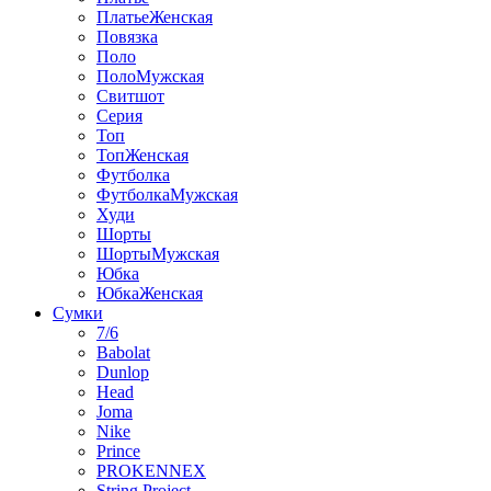
ПлатьеЖенская
Повязка
Поло
ПолоМужская
Свитшот
Серия
Топ
ТопЖенская
Футболка
ФутболкаМужская
Худи
Шорты
ШортыМужская
Юбка
ЮбкаЖенская
Сумки
7/6
Babolat
Dunlop
Head
Joma
Nike
Prince
PROKENNEX
String Project