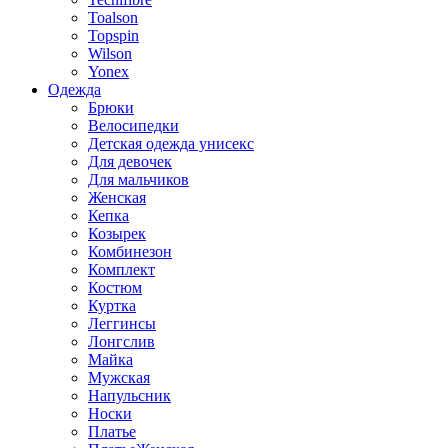
Toalson
Topspin
Wilson
Yonex
Одежда
Брюки
Велосипедки
Детская одежда унисекс
Для девочек
Для мальчиков
Женская
Кепка
Козырек
Комбинезон
Комплект
Костюм
Куртка
Леггинсы
Лонгслив
Майка
Мужская
Напульсник
Носки
Платье