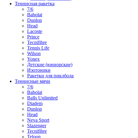
Теннисная ракетка
7/6
Babolat
Dunlop
Head
Lacoste
Prince
Tecnifibre
Tennis Life
Wilson
Yonex
Детские (юниорские)
Изотоники
Ракетки для пиклбола
Теннисные мячи
7/6
Babolat
Balls Unlimited
Diadem
Dunlop
Head
Neva Sport
Slazenger
Tecnifibre
Teloon