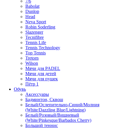
7/6
Babolat
Dunlop
Head
Neva Sport
Robin Soderling
Slazenger
Tecnifibre
Tennis Life
Tennis Technology
Top Tennis
Tretorn
Wilson
Мячи для PADEL
Мячи для детей
Мячи для пушек
Пётр 1
Обувь
Аксессуары
Бадминтон, Сквош
Белый/Ослепительно-Синий/Молния
(White/Dazzling Blue/Lightning)
Белый/Розовый/Вишневый
(White/Pinkesque/Barbados Cherry)
Большой теннис