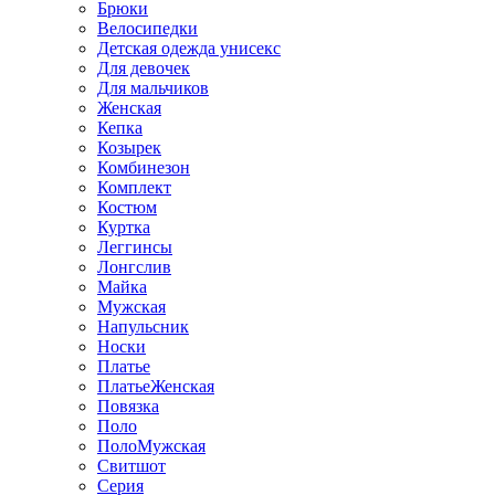
Брюки
Велосипедки
Детская одежда унисекс
Для девочек
Для мальчиков
Женская
Кепка
Козырек
Комбинезон
Комплект
Костюм
Куртка
Леггинсы
Лонгслив
Майка
Мужская
Напульсник
Носки
Платье
ПлатьеЖенская
Повязка
Поло
ПолоМужская
Свитшот
Серия