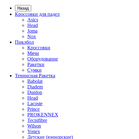
Назад
Кроссовки для падел
Asics
Head
Joma
Nox
Пиклбол
Кроссовки
Мячи
Оборудование
Ракетки
Сумки
Теннисная Ракетка
Babolat
Diadem
Dunlop
Head
Lacoste
Prince
PROKENNEX
Tecnifibre
Wilson
Yonex
Детские (юниорские)