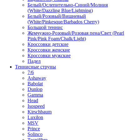
Белый/Ослепительно-Синий/Молния
(White/Dazzling Blue/Lightning)
Белый/Розовый/Вишневый
(White/Pinkesque/Barbados Cherry)
Большой теннис
Жемчужно-Розовый/Розовая пена/Свет (Pearl
Pink/Pink Foam/Chalk/Light)
Кроссовки детские
Кроссовки женские
Кроссовки мужские
Падел
Теннисные струны
7/6
Ashaway
Babolat
Dunlop
Gamma
Head
Isospeed
Kirschbaum
Luxilon
MSV
Prince
Solinco
Tecnifibre