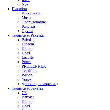
Nox
Пиклбол
Кроссовки
Мячи
Оборудование
Ракетки
Сумки
Теннисная Ракетка
Babolat
Diadem
Dunlop
Head
Lacoste
Prince
PROKENNEX
Tecnifibre
Wilson
Yonex
Детские (юниорские)
Теннисная ракетка
7/6
Babolat
Dunlop
Head