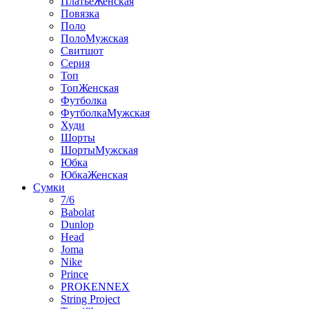
ПлатьеЖенская
Повязка
Поло
ПолоМужская
Свитшот
Серия
Топ
ТопЖенская
Футболка
ФутболкаМужская
Худи
Шорты
ШортыМужская
Юбка
ЮбкаЖенская
Сумки
7/6
Babolat
Dunlop
Head
Joma
Nike
Prince
PROKENNEX
String Project