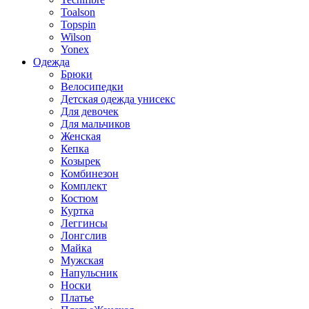
Toalson
Topspin
Wilson
Yonex
Одежда
Брюки
Велосипедки
Детская одежда унисекс
Для девочек
Для мальчиков
Женская
Кепка
Козырек
Комбинезон
Комплект
Костюм
Куртка
Леггинсы
Лонгслив
Майка
Мужская
Напульсник
Носки
Платье