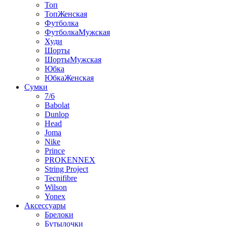
Топ
ТопЖенская
Футболка
ФутболкаМужская
Худи
Шорты
ШортыМужская
Юбка
ЮбкаЖенская
Сумки
7/6
Babolat
Dunlop
Head
Joma
Nike
Prince
PROKENNEX
String Project
Tecnifibre
Wilson
Yonex
Аксессуары
Брелоки
Бутылочки