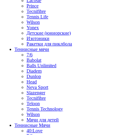
Lacoste
Prince
Tecnifibre
Tennis Life
Wilson
Yonex
Детские (юниорские)
Изотоники
Ракетки для пиклбола
Теннисные мячи
7/6
Babolat
Balls Unlimited
Diadem
Dunlop
Head
Neva Sport
Slazenger
Tecnifibre
Teloon
Tennis Technology
Wilson
Мячи для детей
Теннисные Мячи
40:Love