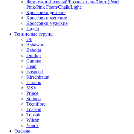
Жемчужно-Розовый/Розовая пена/Свет (Pearl
Pink/Pink Foam/Chalk/Light)
Кроссовки детские
Кроссовки женские
Кроссовки мужские
Падел
Теннисные струны
7/6
Ashaway
Babolat
Dunlop
Gamma
Head
Isospeed
Kirschbaum
Luxilon
MSV
Prince
Solinco
Tecnifibre
Toalson
Topspin
Wilson
Yonex
Одежда