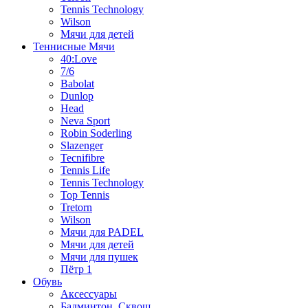
Tennis Technology
Wilson
Мячи для детей
Теннисные Мячи
40:Love
7/6
Babolat
Dunlop
Head
Neva Sport
Robin Soderling
Slazenger
Tecnifibre
Tennis Life
Tennis Technology
Top Tennis
Tretorn
Wilson
Мячи для PADEL
Мячи для детей
Мячи для пушек
Пётр 1
Обувь
Аксессуары
Бадминтон, Сквош