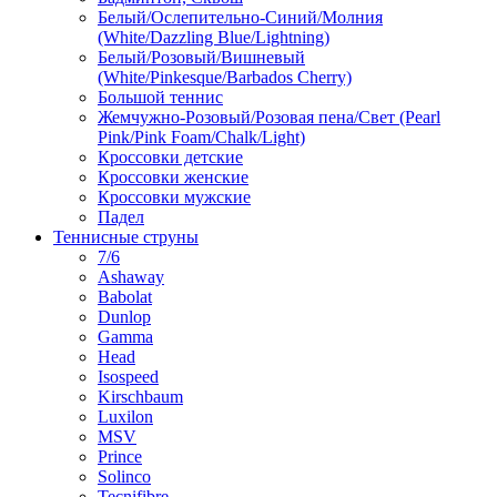
Белый/Ослепительно-Синий/Молния
(White/Dazzling Blue/Lightning)
Белый/Розовый/Вишневый
(White/Pinkesque/Barbados Cherry)
Большой теннис
Жемчужно-Розовый/Розовая пена/Свет (Pearl
Pink/Pink Foam/Chalk/Light)
Кроссовки детские
Кроссовки женские
Кроссовки мужские
Падел
Теннисные струны
7/6
Ashaway
Babolat
Dunlop
Gamma
Head
Isospeed
Kirschbaum
Luxilon
MSV
Prince
Solinco
Tecnifibre