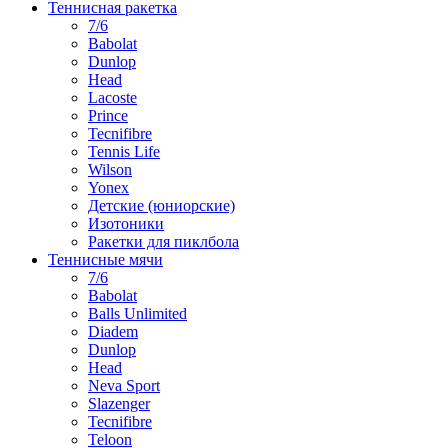
Теннисная ракетка
7/6
Babolat
Dunlop
Head
Lacoste
Prince
Tecnifibre
Tennis Life
Wilson
Yonex
Детские (юниорские)
Изотоники
Ракетки для пиклбола
Теннисные мячи
7/6
Babolat
Balls Unlimited
Diadem
Dunlop
Head
Neva Sport
Slazenger
Tecnifibre
Teloon