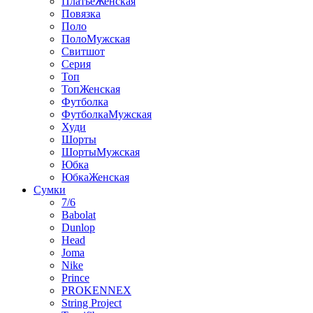
ПлатьеЖенская
Повязка
Поло
ПолоМужская
Свитшот
Серия
Топ
ТопЖенская
Футболка
ФутболкаМужская
Худи
Шорты
ШортыМужская
Юбка
ЮбкаЖенская
Сумки
7/6
Babolat
Dunlop
Head
Joma
Nike
Prince
PROKENNEX
String Project