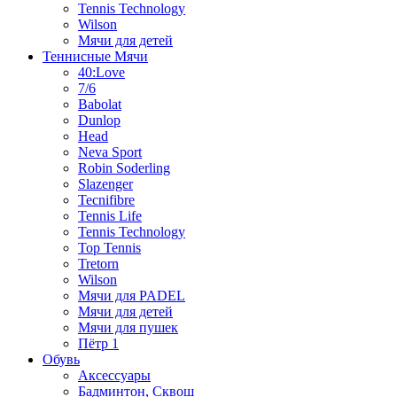
Tennis Technology
Wilson
Мячи для детей
Теннисные Мячи
40:Love
7/6
Babolat
Dunlop
Head
Neva Sport
Robin Soderling
Slazenger
Tecnifibre
Tennis Life
Tennis Technology
Top Tennis
Tretorn
Wilson
Мячи для PADEL
Мячи для детей
Мячи для пушек
Пётр 1
Обувь
Аксессуары
Бадминтон, Сквош