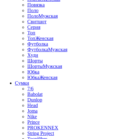
Повязка
Поло
ПолоМужская
Свитшот
Серия
Топ
ТопЖенская
Футболка
ФутболкаМужская
Худи
Шорты
ШортыМужская
Юбка
ЮбкаЖенская
Сумки
7/6
Babolat
Dunlop
Head
Joma
Nike
Prince
PROKENNEX
String Project
Tecnifibre