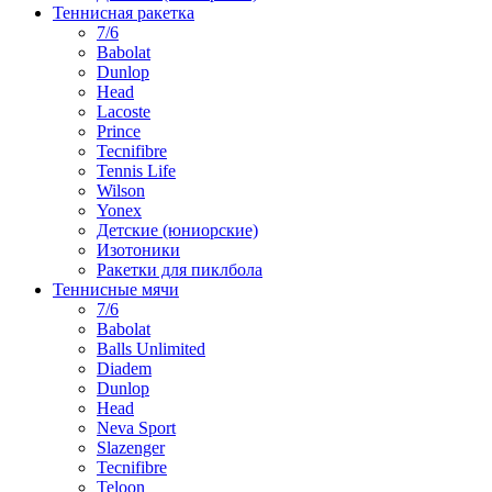
Теннисная ракетка
7/6
Babolat
Dunlop
Head
Lacoste
Prince
Tecnifibre
Tennis Life
Wilson
Yonex
Детские (юниорские)
Изотоники
Ракетки для пиклбола
Теннисные мячи
7/6
Babolat
Balls Unlimited
Diadem
Dunlop
Head
Neva Sport
Slazenger
Tecnifibre
Teloon