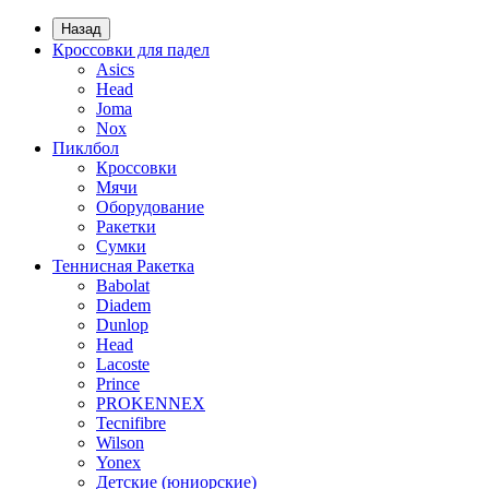
Назад
Кроссовки для падел
Asics
Head
Joma
Nox
Пиклбол
Кроссовки
Мячи
Оборудование
Ракетки
Сумки
Теннисная Ракетка
Babolat
Diadem
Dunlop
Head
Lacoste
Prince
PROKENNEX
Tecnifibre
Wilson
Yonex
Детские (юниорские)