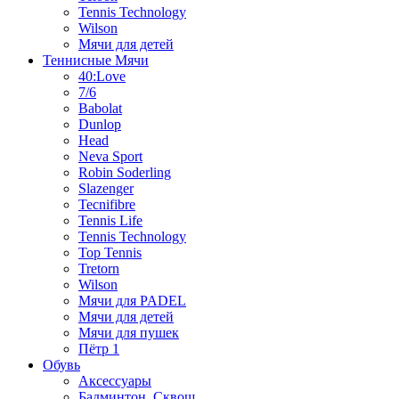
Tennis Technology
Wilson
Мячи для детей
Теннисные Мячи
40:Love
7/6
Babolat
Dunlop
Head
Neva Sport
Robin Soderling
Slazenger
Tecnifibre
Tennis Life
Tennis Technology
Top Tennis
Tretorn
Wilson
Мячи для PADEL
Мячи для детей
Мячи для пушек
Пётр 1
Обувь
Аксессуары
Бадминтон, Сквош