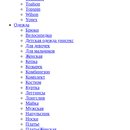
Toalson
Topspin
Wilson
Yonex
Одежда
Брюки
Велосипедки
Детская одежда унисекс
Для девочек
Для мальчиков
Женская
Кепка
Козырек
Комбинезон
Комплект
Костюм
Куртка
Леггинсы
Лонгслив
Майка
Мужская
Напульсник
Носки
Платье
ПлатьеЖенская