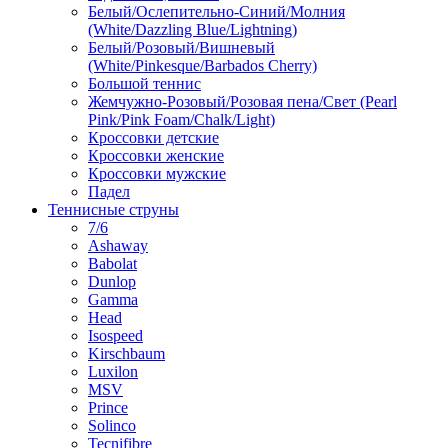
Белый/Ослепительно-Синий/Молния
(White/Dazzling Blue/Lightning)
Белый/Розовый/Вишневый
(White/Pinkesque/Barbados Cherry)
Большой теннис
Жемчужно-Розовый/Розовая пена/Свет (Pearl
Pink/Pink Foam/Chalk/Light)
Кроссовки детские
Кроссовки женские
Кроссовки мужские
Падел
Теннисные струны
7/6
Ashaway
Babolat
Dunlop
Gamma
Head
Isospeed
Kirschbaum
Luxilon
MSV
Prince
Solinco
Tecnifibre