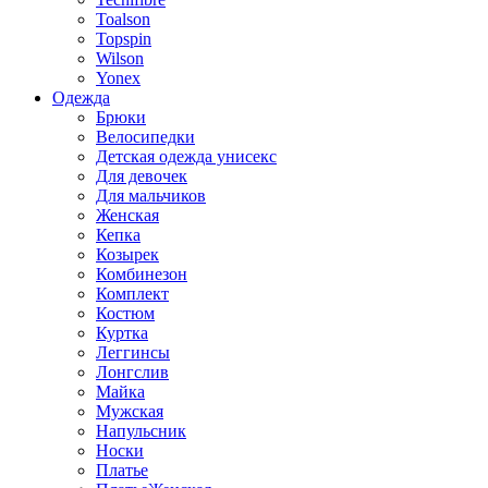
Toalson
Topspin
Wilson
Yonex
Одежда
Брюки
Велосипедки
Детская одежда унисекс
Для девочек
Для мальчиков
Женская
Кепка
Козырек
Комбинезон
Комплект
Костюм
Куртка
Леггинсы
Лонгслив
Майка
Мужская
Напульсник
Носки
Платье