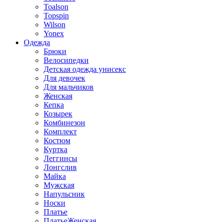
Toalson
Topspin
Wilson
Yonex
Одежда
Брюки
Велосипедки
Детская одежда унисекс
Для девочек
Для мальчиков
Женская
Кепка
Козырек
Комбинезон
Комплект
Костюм
Куртка
Леггинсы
Лонгслив
Майка
Мужская
Напульсник
Носки
Платье
ПлатьеЖенская