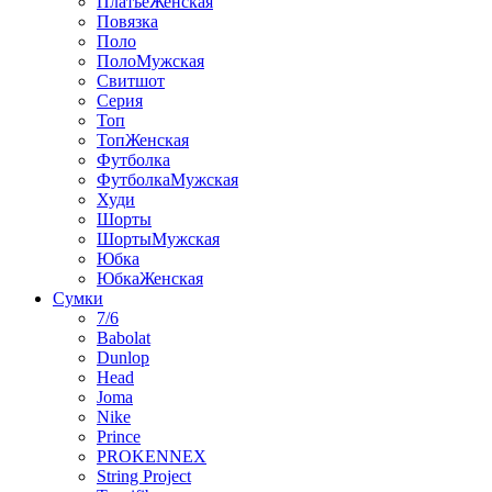
ПлатьеЖенская
Повязка
Поло
ПолоМужская
Свитшот
Серия
Топ
ТопЖенская
Футболка
ФутболкаМужская
Худи
Шорты
ШортыМужская
Юбка
ЮбкаЖенская
Сумки
7/6
Babolat
Dunlop
Head
Joma
Nike
Prince
PROKENNEX
String Project