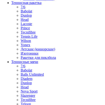
Теннисная ракетка
7/6
Babolat
Dunlop
Head
Lacoste
Prince
Tecnifibre
Tennis Life
Wilson
Yonex
Детские (юниорские)
Изотоники
Ракетки для пиклбола
Теннисные мячи
7/6
Babolat
Balls Unlimited
Diadem
Dunlop
Head
Neva Sport
Slazenger
Tecnifibre
Teloon