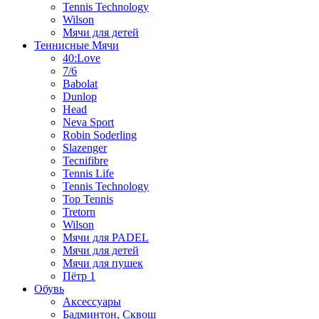
Tennis Technology
Wilson
Мячи для детей
Теннисные Мячи
40:Love
7/6
Babolat
Dunlop
Head
Neva Sport
Robin Soderling
Slazenger
Tecnifibre
Tennis Life
Tennis Technology
Top Tennis
Tretorn
Wilson
Мячи для PADEL
Мячи для детей
Мячи для пушек
Пётр 1
Обувь
Аксессуары
Бадминтон, Сквош