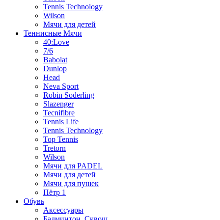
Tennis Technology
Wilson
Мячи для детей
Теннисные Мячи
40:Love
7/6
Babolat
Dunlop
Head
Neva Sport
Robin Soderling
Slazenger
Tecnifibre
Tennis Life
Tennis Technology
Top Tennis
Tretorn
Wilson
Мячи для PADEL
Мячи для детей
Мячи для пушек
Пётр 1
Обувь
Аксессуары
Бадминтон, Сквош