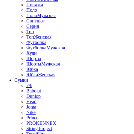
Повязка
Поло
ПолоМужская
Свитшот
Серия
Топ
ТопЖенская
Футболка
ФутболкаМужская
Худи
Шорты
ШортыМужская
Юбка
ЮбкаЖенская
Сумки
7/6
Babolat
Dunlop
Head
Joma
Nike
Prince
PROKENNEX
String Project
Tecnifibre