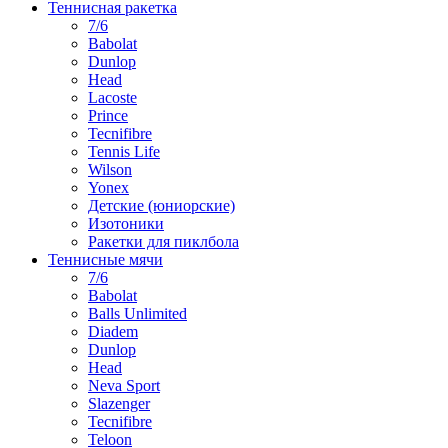
Теннисная ракетка
7/6
Babolat
Dunlop
Head
Lacoste
Prince
Tecnifibre
Tennis Life
Wilson
Yonex
Детские (юниорские)
Изотоники
Ракетки для пиклбола
Теннисные мячи
7/6
Babolat
Balls Unlimited
Diadem
Dunlop
Head
Neva Sport
Slazenger
Tecnifibre
Teloon