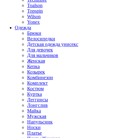
Toalson
Topspin
Wilson
Yonex
Одежда
Брюки
Велосипедки
Детская одежда унисекс
Для девочек
Для мальчиков
Женская
Кепка
Козырек
Комбинезон
Комплект
Костюм
Куртка
Леггинсы
Лонгслив
Майка
Мужская
Напульсник
Носки
Платье