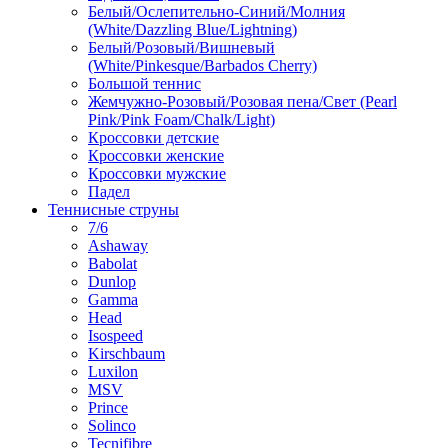
Белый/Ослепительно-Синий/Молния
(White/Dazzling Blue/Lightning)
Белый/Розовый/Вишневый
(White/Pinkesque/Barbados Cherry)
Большой теннис
Жемчужно-Розовый/Розовая пена/Свет (Pearl
Pink/Pink Foam/Chalk/Light)
Кроссовки детские
Кроссовки женские
Кроссовки мужские
Падел
Теннисные струны
7/6
Ashaway
Babolat
Dunlop
Gamma
Head
Isospeed
Kirschbaum
Luxilon
MSV
Prince
Solinco
Tecnifibre