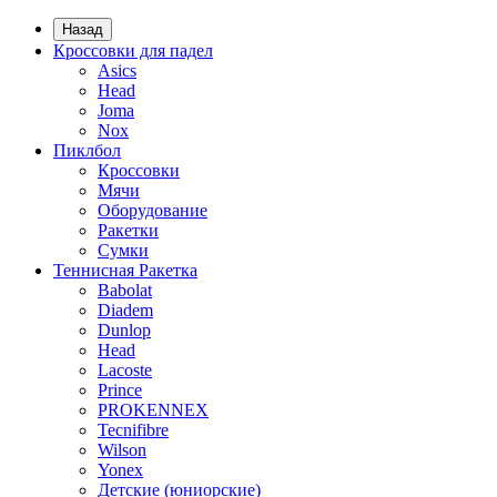
Назад
Кроссовки для падел
Asics
Head
Joma
Nox
Пиклбол
Кроссовки
Мячи
Оборудование
Ракетки
Сумки
Теннисная Ракетка
Babolat
Diadem
Dunlop
Head
Lacoste
Prince
PROKENNEX
Tecnifibre
Wilson
Yonex
Детские (юниорские)