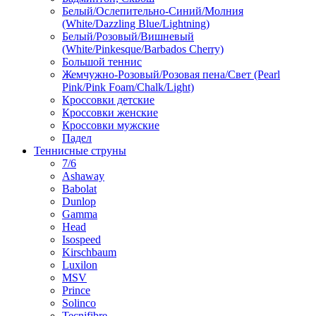
Белый/Ослепительно-Синий/Молния
(White/Dazzling Blue/Lightning)
Белый/Розовый/Вишневый
(White/Pinkesque/Barbados Cherry)
Большой теннис
Жемчужно-Розовый/Розовая пена/Свет (Pearl
Pink/Pink Foam/Chalk/Light)
Кроссовки детские
Кроссовки женские
Кроссовки мужские
Падел
Теннисные струны
7/6
Ashaway
Babolat
Dunlop
Gamma
Head
Isospeed
Kirschbaum
Luxilon
MSV
Prince
Solinco
Tecnifibre