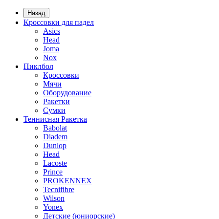
Назад
Кроссовки для падел
Asics
Head
Joma
Nox
Пиклбол
Кроссовки
Мячи
Оборудование
Ракетки
Сумки
Теннисная Ракетка
Babolat
Diadem
Dunlop
Head
Lacoste
Prince
PROKENNEX
Tecnifibre
Wilson
Yonex
Детские (юниорские)