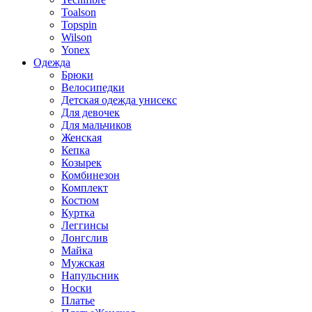
Toalson
Topspin
Wilson
Yonex
Одежда
Брюки
Велосипедки
Детская одежда унисекс
Для девочек
Для мальчиков
Женская
Кепка
Козырек
Комбинезон
Комплект
Костюм
Куртка
Леггинсы
Лонгслив
Майка
Мужская
Напульсник
Носки
Платье