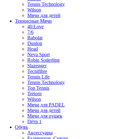
Tennis Technology
Wilson
Мячи для детей
Теннисные Мячи
40:Love
7/6
Babolat
Dunlop
Head
Neva Sport
Robin Soderling
Slazenger
Tecnifibre
Tennis Life
Tennis Technology
Top Tennis
Tretorn
Wilson
Мячи для PADEL
Мячи для детей
Мячи для пушек
Пётр 1
Обувь
Аксессуары
Бадминтон, Сквош