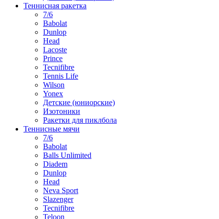
Теннисная ракетка
7/6
Babolat
Dunlop
Head
Lacoste
Prince
Tecnifibre
Tennis Life
Wilson
Yonex
Детские (юниорские)
Изотоники
Ракетки для пиклбола
Теннисные мячи
7/6
Babolat
Balls Unlimited
Diadem
Dunlop
Head
Neva Sport
Slazenger
Tecnifibre
Teloon