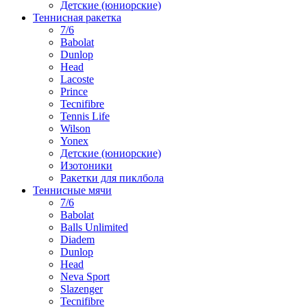
Детские (юниорские)
Теннисная ракетка
7/6
Babolat
Dunlop
Head
Lacoste
Prince
Tecnifibre
Tennis Life
Wilson
Yonex
Детские (юниорские)
Изотоники
Ракетки для пиклбола
Теннисные мячи
7/6
Babolat
Balls Unlimited
Diadem
Dunlop
Head
Neva Sport
Slazenger
Tecnifibre