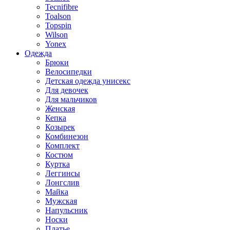
Tecnifibre
Toalson
Topspin
Wilson
Yonex
Одежда
Брюки
Велосипедки
Детская одежда унисекс
Для девочек
Для мальчиков
Женская
Кепка
Козырек
Комбинезон
Комплект
Костюм
Куртка
Леггинсы
Лонгслив
Майка
Мужская
Напульсник
Носки
Платье