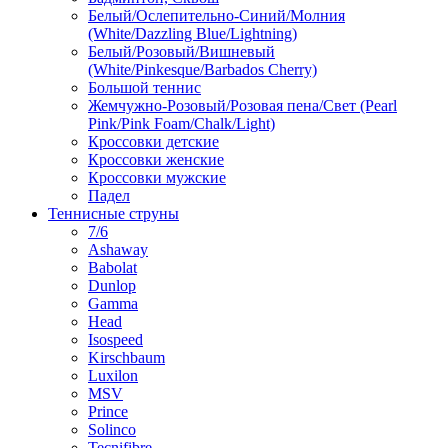
Белый/Ослепительно-Синий/Молния
(White/Dazzling Blue/Lightning)
Белый/Розовый/Вишневый
(White/Pinkesque/Barbados Cherry)
Большой теннис
Жемчужно-Розовый/Розовая пена/Свет (Pearl
Pink/Pink Foam/Chalk/Light)
Кроссовки детские
Кроссовки женские
Кроссовки мужские
Падел
Теннисные струны
7/6
Ashaway
Babolat
Dunlop
Gamma
Head
Isospeed
Kirschbaum
Luxilon
MSV
Prince
Solinco
Tecnifibre