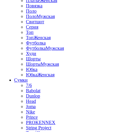
ПлатьеЖенская
Повязка
Поло
ПолоМужская
Свитшот
Серия
Топ
ТопЖенская
Футболка
ФутболкаМужская
Худи
Шорты
ШортыМужская
Юбка
ЮбкаЖенская
Сумки
7/6
Babolat
Dunlop
Head
Joma
Nike
Prince
PROKENNEX
String Project