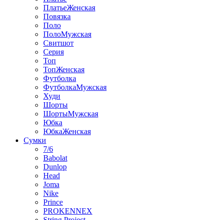
ПлатьеЖенская
Повязка
Поло
ПолоМужская
Свитшот
Серия
Топ
ТопЖенская
Футболка
ФутболкаМужская
Худи
Шорты
ШортыМужская
Юбка
ЮбкаЖенская
Сумки
7/6
Babolat
Dunlop
Head
Joma
Nike
Prince
PROKENNEX
String Project