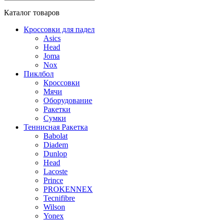
Каталог
товаров
Кроссовки для падел
Asics
Head
Joma
Nox
Пиклбол
Кроссовки
Мячи
Оборудование
Ракетки
Сумки
Теннисная Ракетка
Babolat
Diadem
Dunlop
Head
Lacoste
Prince
PROKENNEX
Tecnifibre
Wilson
Yonex