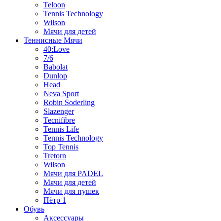
Teloon
Tennis Technology
Wilson
Мячи для детей
Теннисные Мячи
40:Love
7/6
Babolat
Dunlop
Head
Neva Sport
Robin Soderling
Slazenger
Tecnifibre
Tennis Life
Tennis Technology
Top Tennis
Tretorn
Wilson
Мячи для PADEL
Мячи для детей
Мячи для пушек
Пётр 1
Обувь
Аксессуары