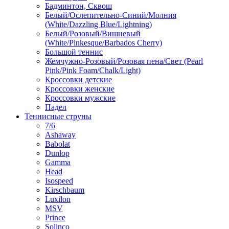
Бадминтон, Сквош
Белый/Ослепительно-Синий/Молния
(White/Dazzling Blue/Lightning)
Белый/Розовый/Вишневый
(White/Pinkesque/Barbados Cherry)
Большой теннис
Жемчужно-Розовый/Розовая пена/Свет (Pearl
Pink/Pink Foam/Chalk/Light)
Кроссовки детские
Кроссовки женские
Кроссовки мужские
Падел
Теннисные струны
7/6
Ashaway
Babolat
Dunlop
Gamma
Head
Isospeed
Kirschbaum
Luxilon
MSV
Prince
Solinco