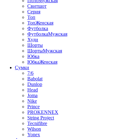
ПолоМужская
Свитшот
Серия
Топ
ТопЖенская
Футболка
ФутболкаМужская
Худи
Шорты
ШортыМужская
Юбка
ЮбкаЖенская
Сумки
7/6
Babolat
Dunlop
Head
Joma
Nike
Prince
PROKENNEX
String Project
Tecnifibre
Wilson
Yonex