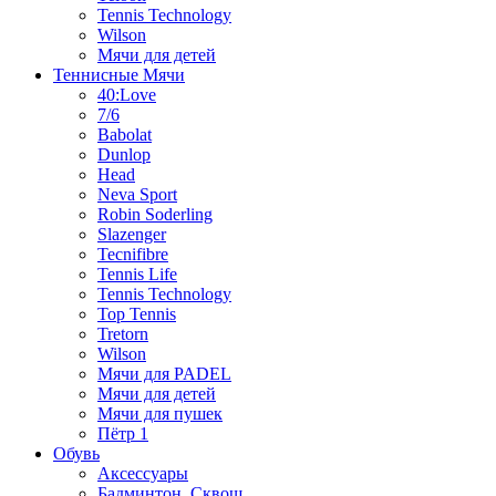
Tennis Technology
Wilson
Мячи для детей
Теннисные Мячи
40:Love
7/6
Babolat
Dunlop
Head
Neva Sport
Robin Soderling
Slazenger
Tecnifibre
Tennis Life
Tennis Technology
Top Tennis
Tretorn
Wilson
Мячи для PADEL
Мячи для детей
Мячи для пушек
Пётр 1
Обувь
Аксессуары
Бадминтон, Сквош