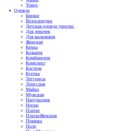
Yonex
Одежда
Брюки
Велосипедки
Детская одежда унисекс
Для девочек
Для мальчиков
Женская
Кепка
Козырек
Комбинезон
Комплект
Костюм
Куртка
Леггинсы
Лонгслив
Майка
Мужская
Напульсник
Носки
Платье
ПлатьеЖенская
Повязка
Поло