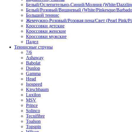
Белый/Ослепительно-Синий/Молния (White/Dazzling 
Белый/Розовый/Вишневый (White/Pinkesque/Barbados
Большой теннис
Жемчужно-Розовый/Розовая пена/Свет (Pearl Pink/Pi
Кроссовки детские
Кроссовки женские
Кроссовки мужские
Падел
Теннисные струны
7/6
Ashaway
Babolat
Dunlop
Gamma
Head
Isospeed
Kirschbaum
Luxilon
MSV
Prince
Solinco
Tecnifibre
Toalson
Topspin
Wilson