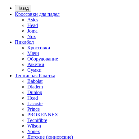
Назад
Кроссовки для падел
Asics
Head
Joma
Nox
Пиклбол
Кроссовки
Мячи
Оборудование
Ракетки
Сумки
Теннисная Ракетка
Babolat
Diadem
Dunlop
Head
Lacoste
Prince
PROKENNEX
Tecnifibre
Wilson
Yonex
Детские (юниорские)