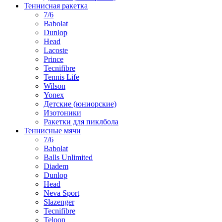
Теннисная ракетка
7/6
Babolat
Dunlop
Head
Lacoste
Prince
Tecnifibre
Tennis Life
Wilson
Yonex
Детские (юниорские)
Изотоники
Ракетки для пиклбола
Теннисные мячи
7/6
Babolat
Balls Unlimited
Diadem
Dunlop
Head
Neva Sport
Slazenger
Tecnifibre
Teloon