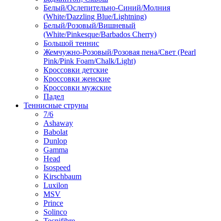
Белый/Ослепительно-Синий/Молния
(White/Dazzling Blue/Lightning)
Белый/Розовый/Вишневый
(White/Pinkesque/Barbados Cherry)
Большой теннис
Жемчужно-Розовый/Розовая пена/Свет (Pearl
Pink/Pink Foam/Chalk/Light)
Кроссовки детские
Кроссовки женские
Кроссовки мужские
Падел
Теннисные струны
7/6
Ashaway
Babolat
Dunlop
Gamma
Head
Isospeed
Kirschbaum
Luxilon
MSV
Prince
Solinco
Tecnifibre