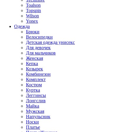
Toalson
Topspin
Wilson
Yonex
Одежда
Брюки
Велосипедки
Детская одежда унисекс
Для девочек
Для мальчиков
Женская
Кепка
Козырек
Комбинезон
Комплект
Костюм
Куртка
Леггинсы
Лонгслив
Майка
Мужская
Напульсник
Носки
Платье