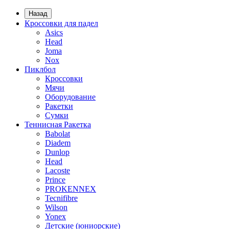
Назад
Кроссовки для падел
Asics
Head
Joma
Nox
Пиклбол
Кроссовки
Мячи
Оборудование
Ракетки
Сумки
Теннисная Ракетка
Babolat
Diadem
Dunlop
Head
Lacoste
Prince
PROKENNEX
Tecnifibre
Wilson
Yonex
Детские (юниорские)