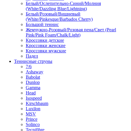
Белый/Ослепительно-Синий/Молния
(White/Dazzling Blue/Lightning)
Белый/Розовый/Вишневый
(White/Pinkesque/Barbados Cherry)
Большой теннис
Жемчужно-Розовый/Розовая пена/Свет (Pearl
Pink/Pink Foam/Chalk/Light)
Кроссовки детские
Кроссовки женские
Кроссовки мужские
Падел
Теннисные струны
7/6
Ashaway
Babolat
Dunlop
Gamma
Head
Isospeed
Kirschbaum
Luxilon
MSV
Prince
Solinco
Tecnifibre