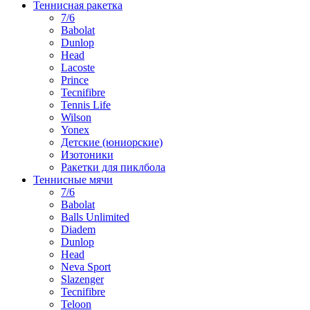
Теннисная ракетка
7/6
Babolat
Dunlop
Head
Lacoste
Prince
Tecnifibre
Tennis Life
Wilson
Yonex
Детские (юниорские)
Изотоники
Ракетки для пиклбола
Теннисные мячи
7/6
Babolat
Balls Unlimited
Diadem
Dunlop
Head
Neva Sport
Slazenger
Tecnifibre
Teloon