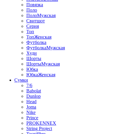
Повязка
Поло
ПолоМужская
Свитшот
Серия
Топ
ТопЖенская
Футболка
ФутболкаМужская
Худи
Шорты
ШортыМужская
Юбка
ЮбкаЖенская
Сумки
7/6
Babolat
Dunlop
Head
Joma
Nike
Prince
PROKENNEX
String Project
Tecnifibre