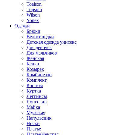
Toalson
Topspin
Wilson
Yonex
Одежда
Брюки
Велосипедки
Детская одежда унисекс
Для девочек
Для мальчиков
Женская
Кепка
Козырек
Комбинезон
Комплект
Костюм
Куртка
Леггинсы
Лонгслив
Майка
Мужская
Напульсник
Носки
Платье
ПлатьеЖенская