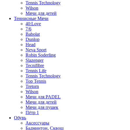
Tennis Technology
Wilson
Мячи для детей
Теннисные Мячи
40:Love
7/6
Babolat
Dunlop
Head
Neva Sport
Robin Soderling
Slazenger
Tecnifibre
Tennis Life
Tennis Technology
Top Tennis
Tretorn
Wilson
Мячи для PADEL
Мячи для детей
Мячи для пушек
Пётр 1
Обувь
Аксессуары
Бадминтон, Сквош