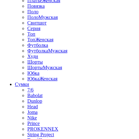
ПлатьеЖенская
Повязка
Поло
ПолоМужская
Свитшот
Серия
Топ
ТопЖенская
Футболка
ФутболкаМужская
Худи
Шорты
ШортыМужская
Юбка
ЮбкаЖенская
Сумки
7/6
Babolat
Dunlop
Head
Joma
Nike
Prince
PROKENNEX
String Project