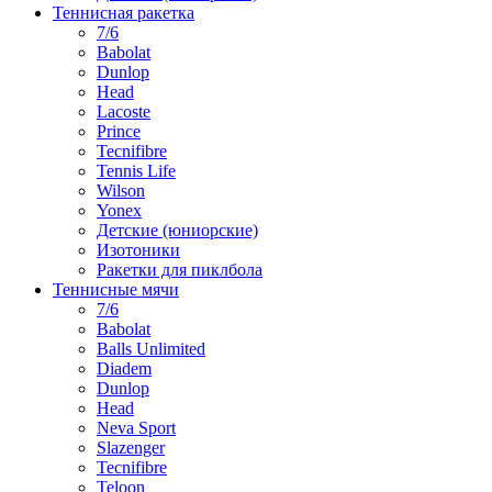
Теннисная ракетка
7/6
Babolat
Dunlop
Head
Lacoste
Prince
Tecnifibre
Tennis Life
Wilson
Yonex
Детские (юниорские)
Изотоники
Ракетки для пиклбола
Теннисные мячи
7/6
Babolat
Balls Unlimited
Diadem
Dunlop
Head
Neva Sport
Slazenger
Tecnifibre
Teloon