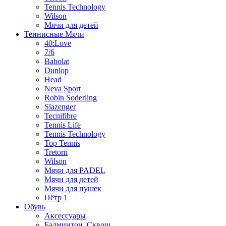
Tennis Technology
Wilson
Мячи для детей
Теннисные Мячи
40:Love
7/6
Babolat
Dunlop
Head
Neva Sport
Robin Soderling
Slazenger
Tecnifibre
Tennis Life
Tennis Technology
Top Tennis
Tretorn
Wilson
Мячи для PADEL
Мячи для детей
Мячи для пушек
Пётр 1
Обувь
Аксессуары
Бадминтон, Сквош