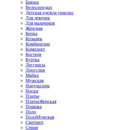
Брюки
Велосипедки
Детская одежда унисекс
Для девочек
Для мальчиков
Женская
Кепка
Козырек
Комбинезон
Комплект
Костюм
Куртка
Леггинсы
Лонгслив
Майка
Мужская
Напульсник
Носки
Платье
ПлатьеЖенская
Повязка
Поло
ПолоМужская
Свитшот
Серия