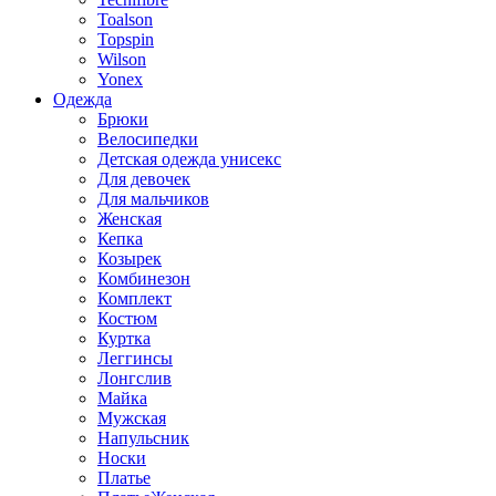
Toalson
Topspin
Wilson
Yonex
Одежда
Брюки
Велосипедки
Детская одежда унисекс
Для девочек
Для мальчиков
Женская
Кепка
Козырек
Комбинезон
Комплект
Костюм
Куртка
Леггинсы
Лонгслив
Майка
Мужская
Напульсник
Носки
Платье