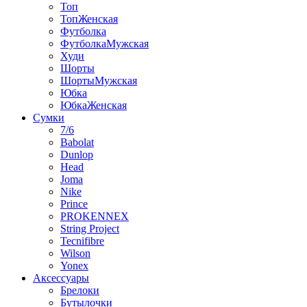
Топ
ТопЖенская
Футболка
ФутболкаМужская
Худи
Шорты
ШортыМужская
Юбка
ЮбкаЖенская
Сумки
7/6
Babolat
Dunlop
Head
Joma
Nike
Prince
PROKENNEX
String Project
Tecnifibre
Wilson
Yonex
Аксессуары
Брелоки
Бутылочки