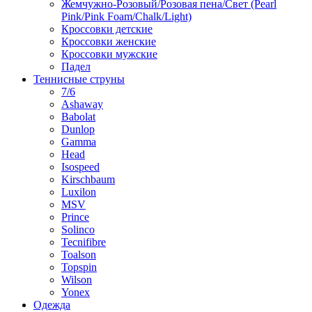
Жемчужно-Розовый/Розовая пена/Свет (Pearl
Pink/Pink Foam/Chalk/Light)
Кроссовки детские
Кроссовки женские
Кроссовки мужские
Падел
Теннисные струны
7/6
Ashaway
Babolat
Dunlop
Gamma
Head
Isospeed
Kirschbaum
Luxilon
MSV
Prince
Solinco
Tecnifibre
Toalson
Topspin
Wilson
Yonex
Одежда