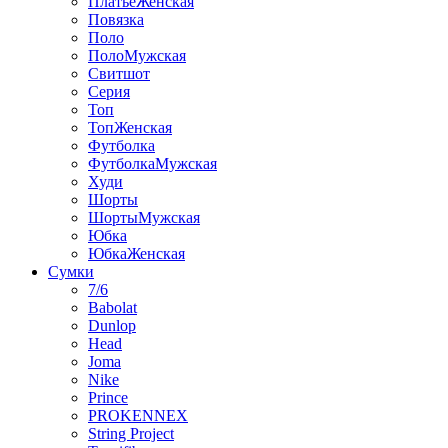
ПлатьеЖенская
Повязка
Поло
ПолоМужская
Свитшот
Серия
Топ
ТопЖенская
Футболка
ФутболкаМужская
Худи
Шорты
ШортыМужская
Юбка
ЮбкаЖенская
Сумки
7/6
Babolat
Dunlop
Head
Joma
Nike
Prince
PROKENNEX
String Project