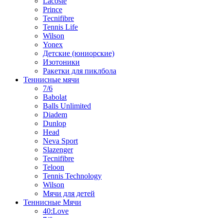
Lacoste
Prince
Tecnifibre
Tennis Life
Wilson
Yonex
Детские (юниорские)
Изотоники
Ракетки для пиклбола
Теннисные мячи
7/6
Babolat
Balls Unlimited
Diadem
Dunlop
Head
Neva Sport
Slazenger
Tecnifibre
Teloon
Tennis Technology
Wilson
Мячи для детей
Теннисные Мячи
40:Love