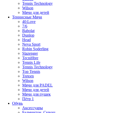
Tennis Technology
Wilson
Мячи для детей
Теннисные Мячи
40:Love
7/6
Babolat
Dunlop
Head
Neva Sport
Robin Soderling
Slazenger
Tecnifibre
Tennis Life
Tennis Technology
Top Tennis
Tretorn
Wilson
Мячи для PADEL
Мячи для детей
Мячи для пушек
Пётр 1
Обувь
Аксессуары
Бадминтон, Сквош