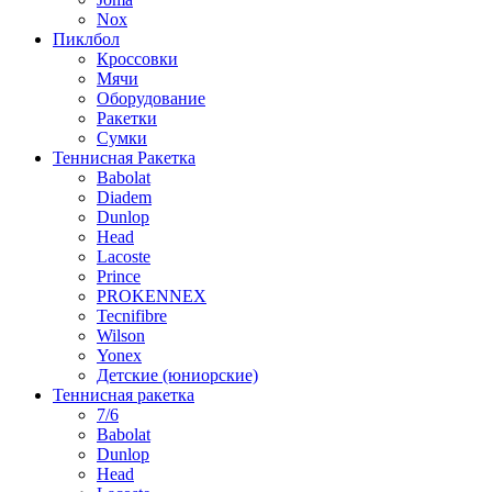
Nox
Пиклбол
Кроссовки
Мячи
Оборудование
Ракетки
Сумки
Теннисная Ракетка
Babolat
Diadem
Dunlop
Head
Lacoste
Prince
PROKENNEX
Tecnifibre
Wilson
Yonex
Детские (юниорские)
Теннисная ракетка
7/6
Babolat
Dunlop
Head