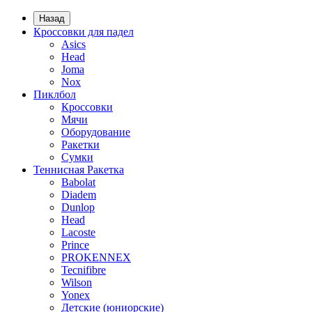
Назад
Кроссовки для падел
Asics
Head
Joma
Nox
Пиклбол
Кроссовки
Мячи
Оборудование
Ракетки
Сумки
Теннисная Ракетка
Babolat
Diadem
Dunlop
Head
Lacoste
Prince
PROKENNEX
Tecnifibre
Wilson
Yonex
Детские (юниорские)