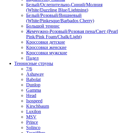
Белый/Ослепительно-Синий/Молния
(White/Dazzling Blue/Lightning)
Белый/Розовый/Вишневый
(White/Pinkesque/Barbados Cherry)
Большой теннис
Жемчужно-Розовый/Розовая пена/Свет (Pearl
Pink/Pink Foam/Chalk/Light)
Кроссовки детские
Кроссовки женские
Кроссовки мужские
Падел
Теннисные струны
7/6
Ashaway
Babolat
Dunlop
Gamma
Head
Isospeed
Kirschbaum
Luxilon
MSV
Prince
Solinco
Tecnifibre