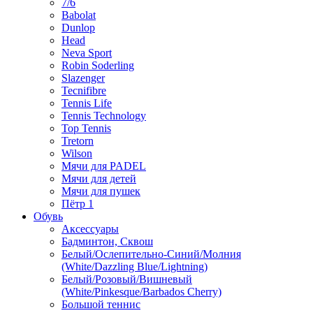
7/6
Babolat
Dunlop
Head
Neva Sport
Robin Soderling
Slazenger
Tecnifibre
Tennis Life
Tennis Technology
Top Tennis
Tretorn
Wilson
Мячи для PADEL
Мячи для детей
Мячи для пушек
Пётр 1
Обувь
Аксессуары
Бадминтон, Сквош
Белый/Ослепительно-Синий/Молния
(White/Dazzling Blue/Lightning)
Белый/Розовый/Вишневый
(White/Pinkesque/Barbados Cherry)
Большой теннис