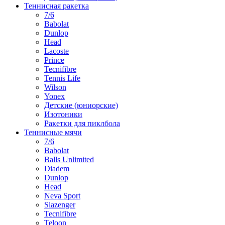
Теннисная ракетка
7/6
Babolat
Dunlop
Head
Lacoste
Prince
Tecnifibre
Tennis Life
Wilson
Yonex
Детские (юниорские)
Изотоники
Ракетки для пиклбола
Теннисные мячи
7/6
Babolat
Balls Unlimited
Diadem
Dunlop
Head
Neva Sport
Slazenger
Tecnifibre
Teloon