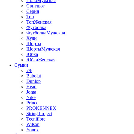
ПолоМужская
Свитшот
Серия
Топ
ТопЖенская
Футболка
ФутболкаМужская
Худи
Шорты
ШортыМужская
Юбка
ЮбкаЖенская
Сумки
7/6
Babolat
Dunlop
Head
Joma
Nike
Prince
PROKENNEX
String Project
Tecnifibre
Wilson
Yonex