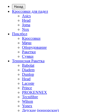
Назад
Кроссовки для падел
Asics
Head
Joma
Nox
Пиклбол
Кроссовки
Мячи
Оборудование
Ракетки
Сумки
Теннисная Ракетка
Babolat
Diadem
Dunlop
Head
Lacoste
Prince
PROKENNEX
Tecnifibre
Wilson
Yonex
Детские (юниорские)