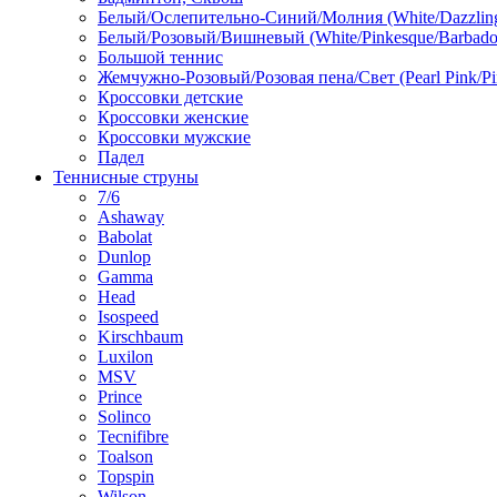
Белый/Ослепительно-Синий/Молния (White/Dazzling 
Белый/Розовый/Вишневый (White/Pinkesque/Barbados
Большой теннис
Жемчужно-Розовый/Розовая пена/Свет (Pearl Pink/Pi
Кроссовки детские
Кроссовки женские
Кроссовки мужские
Падел
Теннисные струны
7/6
Ashaway
Babolat
Dunlop
Gamma
Head
Isospeed
Kirschbaum
Luxilon
MSV
Prince
Solinco
Tecnifibre
Toalson
Topspin
Wilson