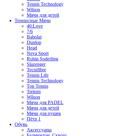
Tennis Technology
Wilson
Мячи для детей
Теннисные Мячи
40:Love
7/6
Babolat
Dunlop
Head
Neva Sport
Robin Soderling
Slazenger
Tecnifibre
Tennis Life
Tennis Technology
Top Tennis
Tretorn
Wilson
Мячи для PADEL
Мячи для детей
Мячи для пушек
Пётр 1
Обувь
Аксессуары
Бадминтон, Сквош