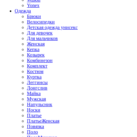
Yonex
Одежда
Брюки
Велосипедки
Детская одежда унисекс
Для девочек
Для мальчиков
Женская
Кепка
Козырек
Комбинезон
Комплект
Костюм
Куртка
Леггинсы
Лонгслив
Майка
Мужская
Напульсник
Носки
Платье
ПлатьеЖенская
Повязка
Поло