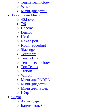
Tennis Technology
Wilson
Мячи для детей
Теннисные Мячи
40:Love
7/6
Babolat
Dunlop
Head
Neva Sport
Robin Soderling
Slazenger
Tecnifibre
Tennis Life
Tennis Technology
Top Tennis
Tretorn
Wilson
Мячи для PADEL
Мячи для детей
Мячи для пушек
Пётр 1
Обувь
Аксессуары
Бадминтон, Сквош