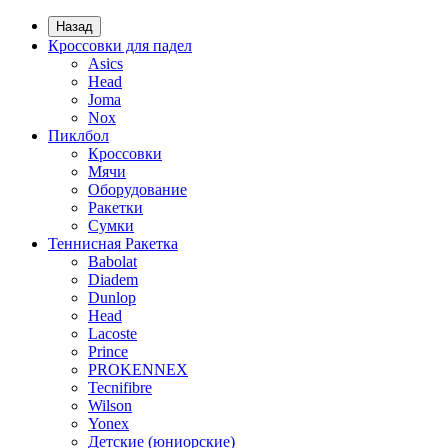
Назад
Кроссовки для падел
Asics
Head
Joma
Nox
Пиклбол
Кроссовки
Мячи
Оборудование
Ракетки
Сумки
Теннисная Ракетка
Babolat
Diadem
Dunlop
Head
Lacoste
Prince
PROKENNEX
Tecnifibre
Wilson
Yonex
Детские (юниорские)