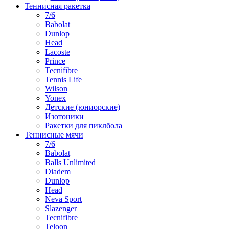
Теннисная ракетка
7/6
Babolat
Dunlop
Head
Lacoste
Prince
Tecnifibre
Tennis Life
Wilson
Yonex
Детские (юниорские)
Изотоники
Ракетки для пиклбола
Теннисные мячи
7/6
Babolat
Balls Unlimited
Diadem
Dunlop
Head
Neva Sport
Slazenger
Tecnifibre
Teloon