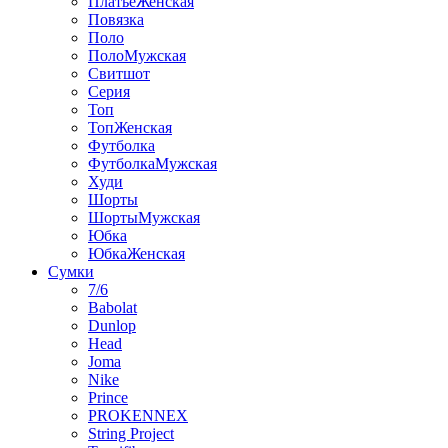
ПлатьеЖенская
Повязка
Поло
ПолоМужская
Свитшот
Серия
Топ
ТопЖенская
Футболка
ФутболкаМужская
Худи
Шорты
ШортыМужская
Юбка
ЮбкаЖенская
Сумки
7/6
Babolat
Dunlop
Head
Joma
Nike
Prince
PROKENNEX
String Project