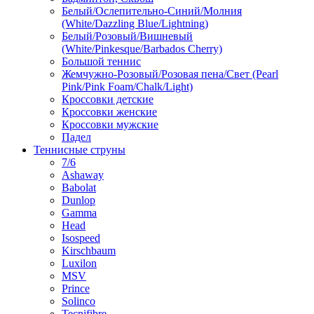
Белый/Ослепительно-Синий/Молния
(White/Dazzling Blue/Lightning)
Белый/Розовый/Вишневый
(White/Pinkesque/Barbados Cherry)
Большой теннис
Жемчужно-Розовый/Розовая пена/Свет (Pearl
Pink/Pink Foam/Chalk/Light)
Кроссовки детские
Кроссовки женские
Кроссовки мужские
Падел
Теннисные струны
7/6
Ashaway
Babolat
Dunlop
Gamma
Head
Isospeed
Kirschbaum
Luxilon
MSV
Prince
Solinco
Tecnifibre