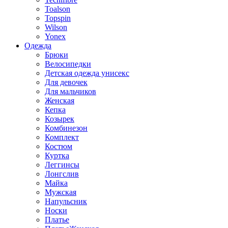
Toalson
Topspin
Wilson
Yonex
Одежда
Брюки
Велосипедки
Детская одежда унисекс
Для девочек
Для мальчиков
Женская
Кепка
Козырек
Комбинезон
Комплект
Костюм
Куртка
Леггинсы
Лонгслив
Майка
Мужская
Напульсник
Носки
Платье