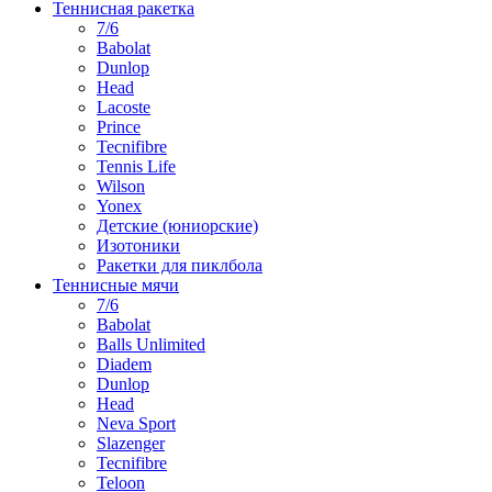
Теннисная ракетка
7/6
Babolat
Dunlop
Head
Lacoste
Prince
Tecnifibre
Tennis Life
Wilson
Yonex
Детские (юниорские)
Изотоники
Ракетки для пиклбола
Теннисные мячи
7/6
Babolat
Balls Unlimited
Diadem
Dunlop
Head
Neva Sport
Slazenger
Tecnifibre
Teloon