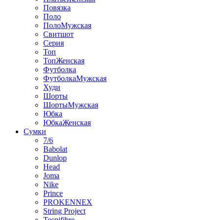
Повязка
Поло
ПолоМужская
Свитшот
Серия
Топ
ТопЖенская
Футболка
ФутболкаМужская
Худи
Шорты
ШортыМужская
Юбка
ЮбкаЖенская
Сумки
7/6
Babolat
Dunlop
Head
Joma
Nike
Prince
PROKENNEX
String Project
Tecnifibre