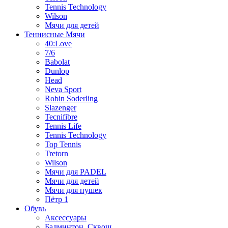
Tennis Technology
Wilson
Мячи для детей
Теннисные Мячи
40:Love
7/6
Babolat
Dunlop
Head
Neva Sport
Robin Soderling
Slazenger
Tecnifibre
Tennis Life
Tennis Technology
Top Tennis
Tretorn
Wilson
Мячи для PADEL
Мячи для детей
Мячи для пушек
Пётр 1
Обувь
Аксессуары
Бадминтон, Сквош