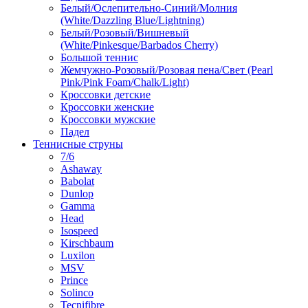
Белый/Ослепительно-Синий/Молния
(White/Dazzling Blue/Lightning)
Белый/Розовый/Вишневый
(White/Pinkesque/Barbados Cherry)
Большой теннис
Жемчужно-Розовый/Розовая пена/Свет (Pearl
Pink/Pink Foam/Chalk/Light)
Кроссовки детские
Кроссовки женские
Кроссовки мужские
Падел
Теннисные струны
7/6
Ashaway
Babolat
Dunlop
Gamma
Head
Isospeed
Kirschbaum
Luxilon
MSV
Prince
Solinco
Tecnifibre