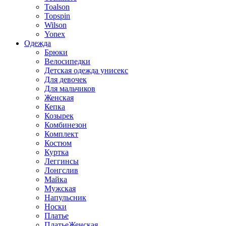
Toalson
Topspin
Wilson
Yonex
Одежда
Брюки
Велосипедки
Детская одежда унисекс
Для девочек
Для мальчиков
Женская
Кепка
Козырек
Комбинезон
Комплект
Костюм
Куртка
Леггинсы
Лонгслив
Майка
Мужская
Напульсник
Носки
Платье
ПлатьеЖенская