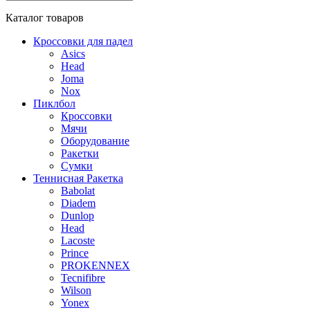
Каталог
товаров
Кроссовки для падел
Asics
Head
Joma
Nox
Пиклбол
Кроссовки
Мячи
Оборудование
Ракетки
Сумки
Теннисная Ракетка
Babolat
Diadem
Dunlop
Head
Lacoste
Prince
PROKENNEX
Tecnifibre
Wilson
Yonex