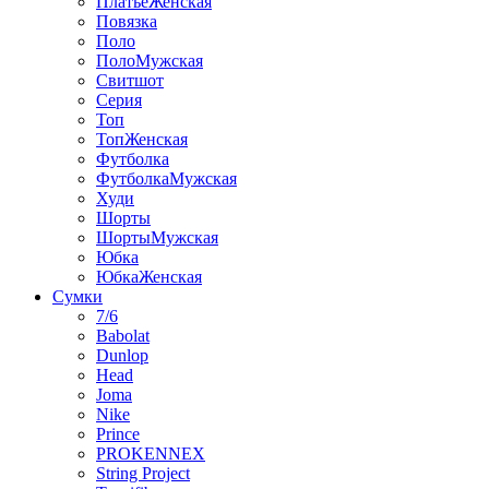
ПлатьеЖенская
Повязка
Поло
ПолоМужская
Свитшот
Серия
Топ
ТопЖенская
Футболка
ФутболкаМужская
Худи
Шорты
ШортыМужская
Юбка
ЮбкаЖенская
Сумки
7/6
Babolat
Dunlop
Head
Joma
Nike
Prince
PROKENNEX
String Project