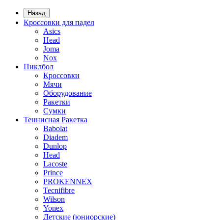
Назад
Кроссовки для падел
Asics
Head
Joma
Nox
Пиклбол
Кроссовки
Мячи
Оборудование
Ракетки
Сумки
Теннисная Ракетка
Babolat
Diadem
Dunlop
Head
Lacoste
Prince
PROKENNEX
Tecnifibre
Wilson
Yonex
Детские (юниорские)