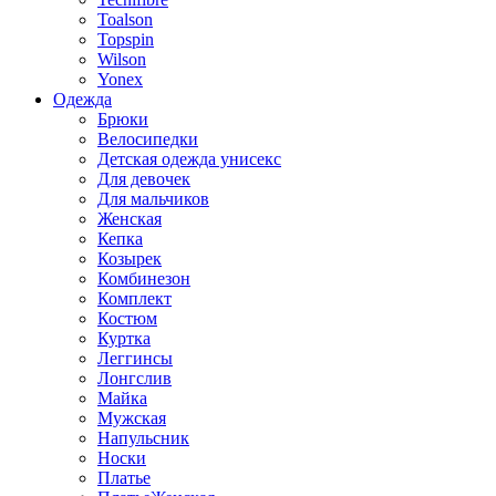
Toalson
Topspin
Wilson
Yonex
Одежда
Брюки
Велосипедки
Детская одежда унисекс
Для девочек
Для мальчиков
Женская
Кепка
Козырек
Комбинезон
Комплект
Костюм
Куртка
Леггинсы
Лонгслив
Майка
Мужская
Напульсник
Носки
Платье