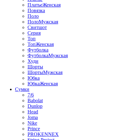
ПлатьеЖенская
Повязка
Поло
ПолоМужская
Свитшот
Серия
Топ
ТопЖенская
Футболка
ФутболкаМужская
Худи
Шорты
ШортыМужская
Юбка
ЮбкаЖенская
Сумки
7/6
Babolat
Dunlop
Head
Joma
Nike
Prince
PROKENNEX
String Project