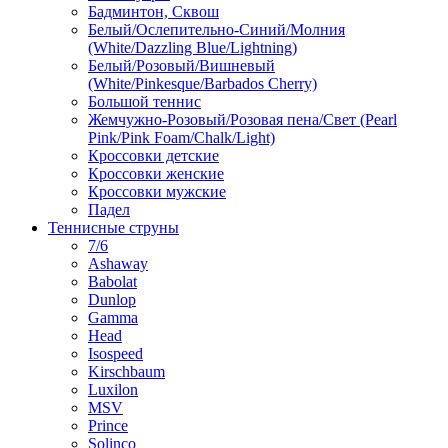
Бадминтон, Сквош
Белый/Ослепительно-Синий/Молния
(White/Dazzling Blue/Lightning)
Белый/Розовый/Вишневый
(White/Pinkesque/Barbados Cherry)
Большой теннис
Жемчужно-Розовый/Розовая пена/Свет (Pearl
Pink/Pink Foam/Chalk/Light)
Кроссовки детские
Кроссовки женские
Кроссовки мужские
Падел
Теннисные струны
7/6
Ashaway
Babolat
Dunlop
Gamma
Head
Isospeed
Kirschbaum
Luxilon
MSV
Prince
Solinco