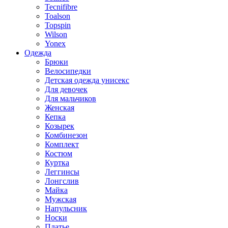
Tecnifibre
Toalson
Topspin
Wilson
Yonex
Одежда
Брюки
Велосипедки
Детская одежда унисекс
Для девочек
Для мальчиков
Женская
Кепка
Козырек
Комбинезон
Комплект
Костюм
Куртка
Леггинсы
Лонгслив
Майка
Мужская
Напульсник
Носки
Платье