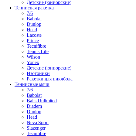
Детские (юниорские)
Теннисная ракетка
7/6
Babolat
Dunlop
Head
Lacoste
Prince
Tecnifibre
Tennis Life
Wilson
Yonex
Детские (юниорские)
Изотоники
Ракетки для пиклбола
Теннисные мячи
7/6
Babolat
Balls Unlimited
Diadem
Dunlop
Head
Neva Sport
Slazenger
Tecnifibre