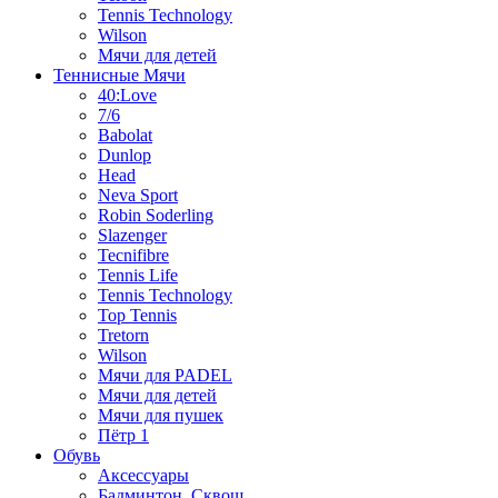
Tennis Technology
Wilson
Мячи для детей
Теннисные Мячи
40:Love
7/6
Babolat
Dunlop
Head
Neva Sport
Robin Soderling
Slazenger
Tecnifibre
Tennis Life
Tennis Technology
Top Tennis
Tretorn
Wilson
Мячи для PADEL
Мячи для детей
Мячи для пушек
Пётр 1
Обувь
Аксессуары
Бадминтон, Сквош