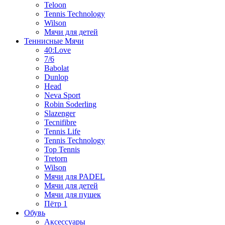
Teloon
Tennis Technology
Wilson
Мячи для детей
Теннисные Мячи
40:Love
7/6
Babolat
Dunlop
Head
Neva Sport
Robin Soderling
Slazenger
Tecnifibre
Tennis Life
Tennis Technology
Top Tennis
Tretorn
Wilson
Мячи для PADEL
Мячи для детей
Мячи для пушек
Пётр 1
Обувь
Аксессуары