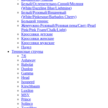
Белый/Ослепительно-Синий/Молния
(White/Dazzling Blue/Lightning)
Белый/Розовый/Вишневый
(White/Pinkesque/Barbados Cherry)
Большой теннис
Жемчужно-Розовый/Розовая пена/Свет (Pearl
Pink/Pink Foam/Chalk/Light)
Кроссовки детские
Кроссовки женские
Кроссовки мужские
Падел
Теннисные струны
7/6
Ashaway
Babolat
Dunlop
Gamma
Head
Isospeed
Kirschbaum
Luxilon
MSV
Prince
Solinco
Tecnifibre