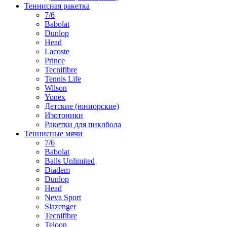
Теннисная ракетка
7/6
Babolat
Dunlop
Head
Lacoste
Prince
Tecnifibre
Tennis Life
Wilson
Yonex
Детские (юниорские)
Изотоники
Ракетки для пиклбола
Теннисные мячи
7/6
Babolat
Balls Unlimited
Diadem
Dunlop
Head
Neva Sport
Slazenger
Tecnifibre
Teloon