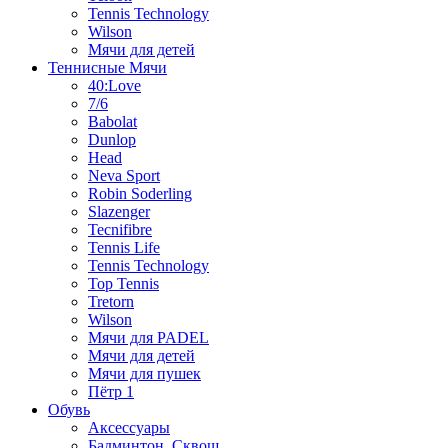
Tennis Technology
Wilson
Мячи для детей
Теннисные Мячи
40:Love
7/6
Babolat
Dunlop
Head
Neva Sport
Robin Soderling
Slazenger
Tecnifibre
Tennis Life
Tennis Technology
Top Tennis
Tretorn
Wilson
Мячи для PADEL
Мячи для детей
Мячи для пушек
Пётр 1
Обувь
Аксессуары
Бадминтон, Сквош