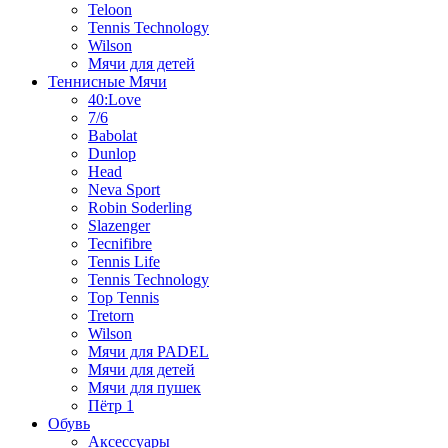
Teloon
Tennis Technology
Wilson
Мячи для детей
Теннисные Мячи
40:Love
7/6
Babolat
Dunlop
Head
Neva Sport
Robin Soderling
Slazenger
Tecnifibre
Tennis Life
Tennis Technology
Top Tennis
Tretorn
Wilson
Мячи для PADEL
Мячи для детей
Мячи для пушек
Пётр 1
Обувь
Аксессуары