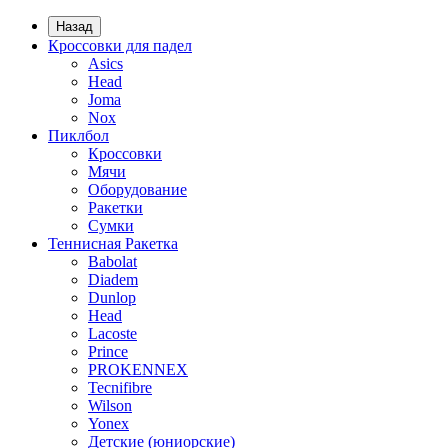
Назад
Кроссовки для падел
Asics
Head
Joma
Nox
Пиклбол
Кроссовки
Мячи
Оборудование
Ракетки
Сумки
Теннисная Ракетка
Babolat
Diadem
Dunlop
Head
Lacoste
Prince
PROKENNEX
Tecnifibre
Wilson
Yonex
Детские (юниорские)