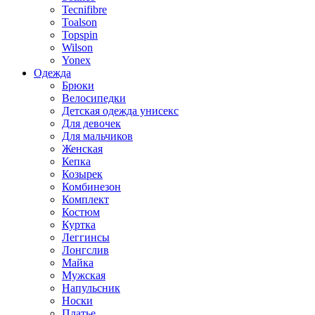
Tecnifibre
Toalson
Topspin
Wilson
Yonex
Одежда
Брюки
Велосипедки
Детская одежда унисекс
Для девочек
Для мальчиков
Женская
Кепка
Козырек
Комбинезон
Комплект
Костюм
Куртка
Леггинсы
Лонгслив
Майка
Мужская
Напульсник
Носки
Платье