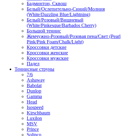
Бадминтон, Сквош
Белый/Ослепительно-Синий/Молния
(White/Dazzling Blue/Lightning)
Белый/Розовый/Вишневый
(White/Pinkesque/Barbados Cherry)
Большой теннис
Жемчужно-Розовый/Розовая пена/Свет (Pearl
Pink/Pink Foam/Chalk/Light)
Кроссовки детские
Кроссовки женские
Кроссовки мужские
Падел
Теннисные струны
7/6
Ashaway
Babolat
Dunlop
Gamma
Head
Isospeed
Kirschbaum
Luxilon
MSV
Prince
Solinco