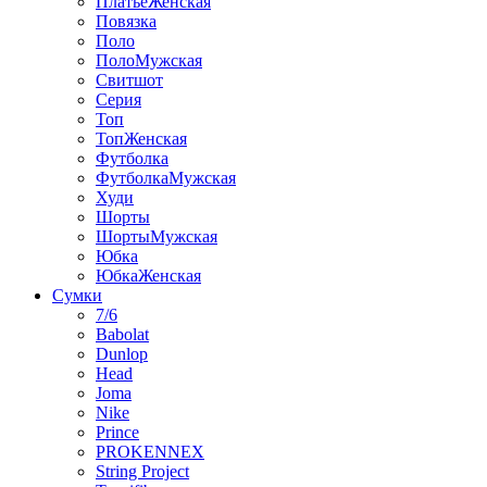
ПлатьеЖенская
Повязка
Поло
ПолоМужская
Свитшот
Серия
Топ
ТопЖенская
Футболка
ФутболкаМужская
Худи
Шорты
ШортыМужская
Юбка
ЮбкаЖенская
Сумки
7/6
Babolat
Dunlop
Head
Joma
Nike
Prince
PROKENNEX
String Project