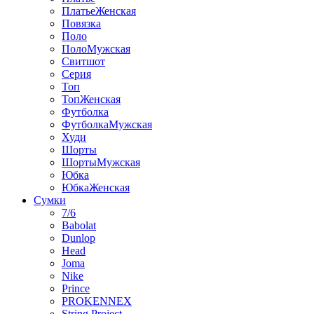
ПлатьеЖенская
Повязка
Поло
ПолоМужская
Свитшот
Серия
Топ
ТопЖенская
Футболка
ФутболкаМужская
Худи
Шорты
ШортыМужская
Юбка
ЮбкаЖенская
Сумки
7/6
Babolat
Dunlop
Head
Joma
Nike
Prince
PROKENNEX
String Project