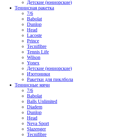
Детские (юниорские)
Теннисная ракетка
7/6
Babolat
Dunlop
Head
Lacoste
Prince
Tecnifibre
Tennis Life
Wilson
Yonex
Детские (юниорские)
Изотоники
Ракетки для пиклбола
Теннисные мячи
7/6
Babolat
Balls Unlimited
Diadem
Dunlop
Head
Neva Sport
Slazenger
Tecnifibre