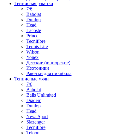
Теннисная ракетка
7/6
Babolat
Dunlop
Head
Lacoste
Prince
Tecnifibre
Tennis Life
Wilson
Yonex
Детские (юниорские)
Изотоники
Ракетки для пиклбола
Теннисные мячи
7/6
Babolat
Balls Unlimited
Diadem
Dunlop
Head
Neva Sport
Slazenger
Tecnifibre
Teloon