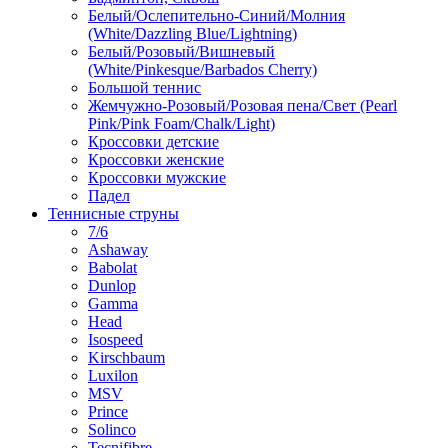
Белый/Ослепительно-Синий/Молния
(White/Dazzling Blue/Lightning)
Белый/Розовый/Вишневый
(White/Pinkesque/Barbados Cherry)
Большой теннис
Жемчужно-Розовый/Розовая пена/Свет (Pearl
Pink/Pink Foam/Chalk/Light)
Кроссовки детские
Кроссовки женские
Кроссовки мужские
Падел
Теннисные струны
7/6
Ashaway
Babolat
Dunlop
Gamma
Head
Isospeed
Kirschbaum
Luxilon
MSV
Prince
Solinco
Tecnifibre