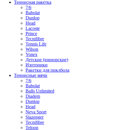
Теннисная ракетка
7/6
Babolat
Dunlop
Head
Lacoste
Prince
Tecnifibre
Tennis Life
Wilson
Yonex
Детские (юниорские)
Изотоники
Ракетки для пиклбола
Теннисные мячи
7/6
Babolat
Balls Unlimited
Diadem
Dunlop
Head
Neva Sport
Slazenger
Tecnifibre
Teloon