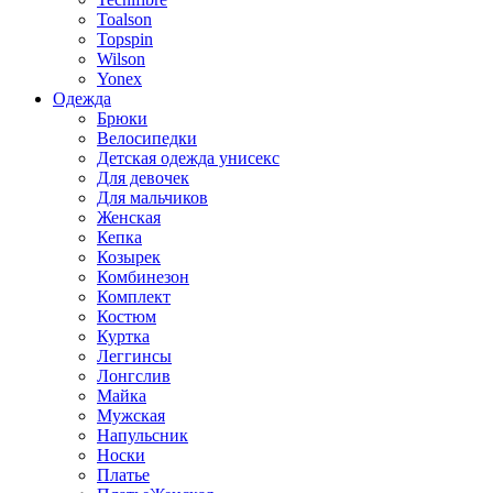
Toalson
Topspin
Wilson
Yonex
Одежда
Брюки
Велосипедки
Детская одежда унисекс
Для девочек
Для мальчиков
Женская
Кепка
Козырек
Комбинезон
Комплект
Костюм
Куртка
Леггинсы
Лонгслив
Майка
Мужская
Напульсник
Носки
Платье