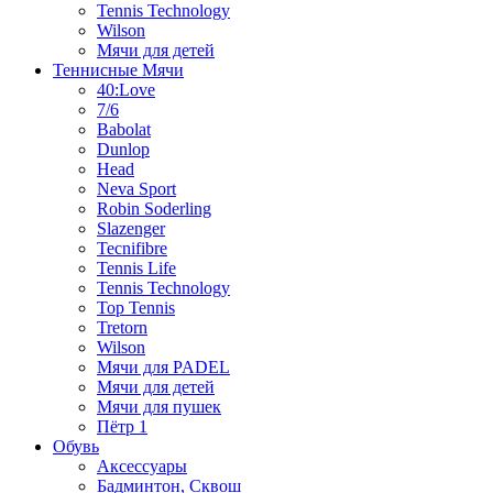
Tennis Technology
Wilson
Мячи для детей
Теннисные Мячи
40:Love
7/6
Babolat
Dunlop
Head
Neva Sport
Robin Soderling
Slazenger
Tecnifibre
Tennis Life
Tennis Technology
Top Tennis
Tretorn
Wilson
Мячи для PADEL
Мячи для детей
Мячи для пушек
Пётр 1
Обувь
Аксессуары
Бадминтон, Сквош