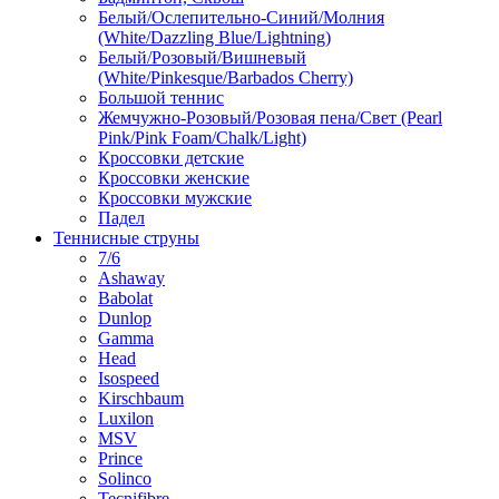
Белый/Ослепительно-Синий/Молния
(White/Dazzling Blue/Lightning)
Белый/Розовый/Вишневый
(White/Pinkesque/Barbados Cherry)
Большой теннис
Жемчужно-Розовый/Розовая пена/Свет (Pearl
Pink/Pink Foam/Chalk/Light)
Кроссовки детские
Кроссовки женские
Кроссовки мужские
Падел
Теннисные струны
7/6
Ashaway
Babolat
Dunlop
Gamma
Head
Isospeed
Kirschbaum
Luxilon
MSV
Prince
Solinco
Tecnifibre