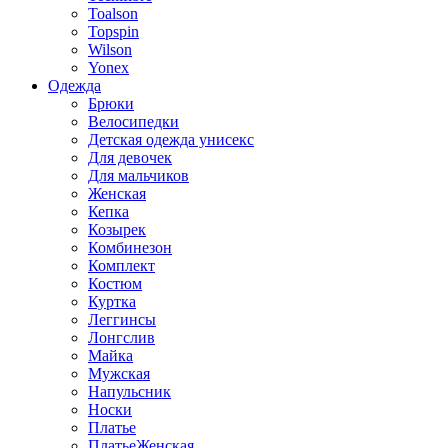
Toalson
Topspin
Wilson
Yonex
Одежда
Брюки
Велосипедки
Детская одежда унисекс
Для девочек
Для мальчиков
Женская
Кепка
Козырек
Комбинезон
Комплект
Костюм
Куртка
Леггинсы
Лонгслив
Майка
Мужская
Напульсник
Носки
Платье
ПлатьеЖенская