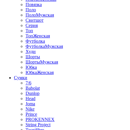
Повязка
Поло
ПолоМужская
Свитшот
Серия
Топ
ТопЖенская
Футболка
ФутболкаМужская
Худи
Шорты
ШортыМужская
Юбка
ЮбкаЖенская
Сумки
7/6
Babolat
Dunlop
Head
Joma
Nike
Prince
PROKENNEX
String Project
Tecnifibre