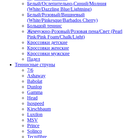
Белый/Ослепительно-Синий/Молния
(White/Dazzling Blue/Lightning)
Белый/Розовый/Вишневый
(White/Pinkesque/Barbados Cherry)
Большой теннис
Жемчужно-Розовый/Розовая пена/Свет (Pearl
Pink/Pink Foam/Chalk/Light)
Кроссовки детские
Кроссовки женские
Кроссовки мужские
Падел
Теннисные струны
7/6
Ashaway
Babolat
Dunlop
Gamma
Head
Isospeed
Kirschbaum
Luxilon
MSV
Prince
Solinco
Tecnifibre