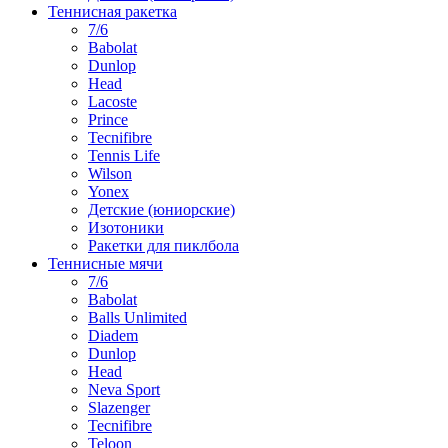
Теннисная ракетка
7/6
Babolat
Dunlop
Head
Lacoste
Prince
Tecnifibre
Tennis Life
Wilson
Yonex
Детские (юниорские)
Изотоники
Ракетки для пиклбола
Теннисные мячи
7/6
Babolat
Balls Unlimited
Diadem
Dunlop
Head
Neva Sport
Slazenger
Tecnifibre
Teloon