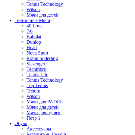
Tennis Technology
Wilson
Мячи для детей
Теннисные Мячи
40:Love
7/6
Babolat
Dunlop
Head
Neva Sport
Robin Soderling
Slazenger
Tecnifibre
Tennis Life
Tennis Technology
Top Tennis
Tretorn
Wilson
Мячи для PADEL
Мячи для детей
Мячи для пушек
Пётр 1
Обувь
Аксессуары
Бадминтон, Сквош