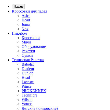
Назад
Кроссовки для падел
Asics
Head
Joma
Nox
Пиклбол
Кроссовки
Мячи
Оборудование
Ракетки
Сумки
Теннисная Ракетка
Babolat
Diadem
Dunlop
Head
Lacoste
Prince
PROKENNEX
Tecnifibre
Wilson
Yonex
Детские (юниорские)