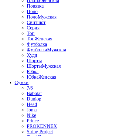
ПлатьеЖенская
Повязка
Поло
ПолоМужская
Свитшот
Серия
Топ
ТопЖенская
Футболка
ФутболкаМужская
Худи
Шорты
ШортыМужская
Юбка
ЮбкаЖенская
Сумки
7/6
Babolat
Dunlop
Head
Joma
Nike
Prince
PROKENNEX
String Project