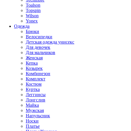
Toalson
Topspin
Wilson
Yonex
Одежда
Брюки
Велосипедки
Детская одежда унисекс
Для девочек
Для мальчиков
Женская
Кепка
Козырек
Комбинезон
Комплект
Костюм
Куртка
Леггинсы
Лонгслив
Майка
Мужская
Напульсник
Носки
Платье