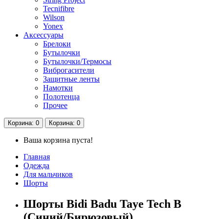
Tecnifibre
Wilson
Yonex
Аксессуары
Брелоки
Бутылочки
Бутылочки/Термосы
Виброгасители
Защитные ленты
Намотки
Полотенца
Прочее
Корзина
: 0
Корзина
: 0
Ваша корзина пуста!
Главная
Одежда
Для мальчиков
Шорты
Шорты Bidi Badu Taye Tech B
(Синий/Бирюзовый)