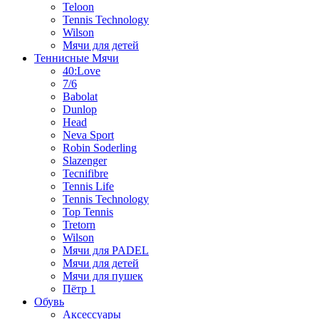
Teloon
Tennis Technology
Wilson
Мячи для детей
Теннисные Мячи
40:Love
7/6
Babolat
Dunlop
Head
Neva Sport
Robin Soderling
Slazenger
Tecnifibre
Tennis Life
Tennis Technology
Top Tennis
Tretorn
Wilson
Мячи для PADEL
Мячи для детей
Мячи для пушек
Пётр 1
Обувь
Аксессуары