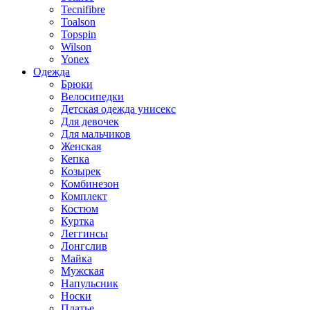
Tecnifibre
Toalson
Topspin
Wilson
Yonex
Одежда
Брюки
Велосипедки
Детская одежда унисекс
Для девочек
Для мальчиков
Женская
Кепка
Козырек
Комбинезон
Комплект
Костюм
Куртка
Леггинсы
Лонгслив
Майка
Мужская
Напульсник
Носки
Платье