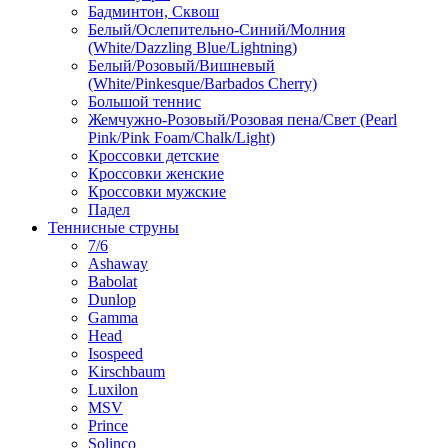
Бадминтон, Сквош
Белый/Ослепительно-Синий/Молния
(White/Dazzling Blue/Lightning)
Белый/Розовый/Вишневый
(White/Pinkesque/Barbados Cherry)
Большой теннис
Жемчужно-Розовый/Розовая пена/Свет (Pearl
Pink/Pink Foam/Chalk/Light)
Кроссовки детские
Кроссовки женские
Кроссовки мужские
Падел
Теннисные струны
7/6
Ashaway
Babolat
Dunlop
Gamma
Head
Isospeed
Kirschbaum
Luxilon
MSV
Prince
Solinco