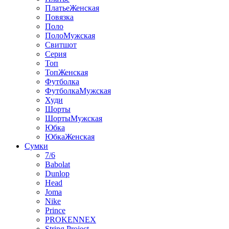
ПлатьеЖенская
Повязка
Поло
ПолоМужская
Свитшот
Серия
Топ
ТопЖенская
Футболка
ФутболкаМужская
Худи
Шорты
ШортыМужская
Юбка
ЮбкаЖенская
Сумки
7/6
Babolat
Dunlop
Head
Joma
Nike
Prince
PROKENNEX
String Project