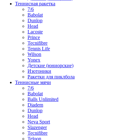
Теннисная ракетка
7/6
Babolat
Dunlop
Head
Lacoste
Prince
Tecnifibre
Tennis Life
Wilson
Yonex
Детские (юниорские)
Изотоники
Ракетки для пиклбола
Теннисные мячи
7/6
Babolat
Balls Unlimited
Diadem
Dunlop
Head
Neva Sport
Slazenger
Tecnifibre
Teloon