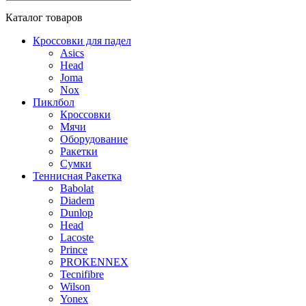
Каталог
товаров
Кроссовки для падел
Asics
Head
Joma
Nox
Пиклбол
Кроссовки
Мячи
Оборудование
Ракетки
Сумки
Теннисная Ракетка
Babolat
Diadem
Dunlop
Head
Lacoste
Prince
PROKENNEX
Tecnifibre
Wilson
Yonex