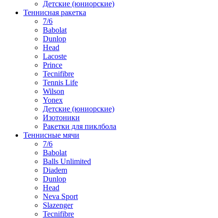
Детские (юниорские)
Теннисная ракетка
7/6
Babolat
Dunlop
Head
Lacoste
Prince
Tecnifibre
Tennis Life
Wilson
Yonex
Детские (юниорские)
Изотоники
Ракетки для пиклбола
Теннисные мячи
7/6
Babolat
Balls Unlimited
Diadem
Dunlop
Head
Neva Sport
Slazenger
Tecnifibre