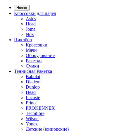
Назад
Кроссовки для падел
Asics
Head
Joma
Nox
Пиклбол
Кроссовки
Мячи
Оборудование
Ракетки
Сумки
Теннисная Ракетка
Babolat
Diadem
Dunlop
Head
Lacoste
Prince
PROKENNEX
Tecnifibre
Wilson
Yonex
Детские (юниорские)