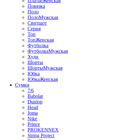
ПлатьеЖенская
Повязка
Поло
ПолоМужская
Свитшот
Серия
Топ
ТопЖенская
Футболка
ФутболкаМужская
Худи
Шорты
ШортыМужская
Юбка
ЮбкаЖенская
Сумки
7/6
Babolat
Dunlop
Head
Joma
Nike
Prince
PROKENNEX
String Project