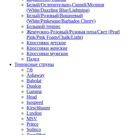
Белый/Ослепительно-Синий/Молния
(White/Dazzling Blue/Lightning)
Белый/Розовый/Вишневый
(White/Pinkesque/Barbados Cherry)
Большой теннис
Жемчужно-Розовый/Розовая пена/Свет (Pearl
Pink/Pink Foam/Chalk/Light)
Кроссовки детские
Кроссовки женские
Кроссовки мужские
Падел
Теннисные струны
7/6
Ashaway
Babolat
Dunlop
Gamma
Head
Isospeed
Kirschbaum
Luxilon
MSV
Prince
Solinco
Tecnifibre