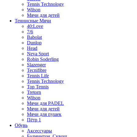
Tennis Technology
Wilson
Мячи для детей
Теннисные Мячи
40:Love
7/6
Babolat
Dunlop
Head
Neva Sport
Robin Soderling
Slazenger
Tecnifibre
Tennis Life
Tennis Technology
Top Tennis
Tretorn
Wilson
Мячи для PADEL
Мячи для детей
Мячи для пушек
Пётр 1
Обувь
Аксессуары
Бадминтон, Сквош