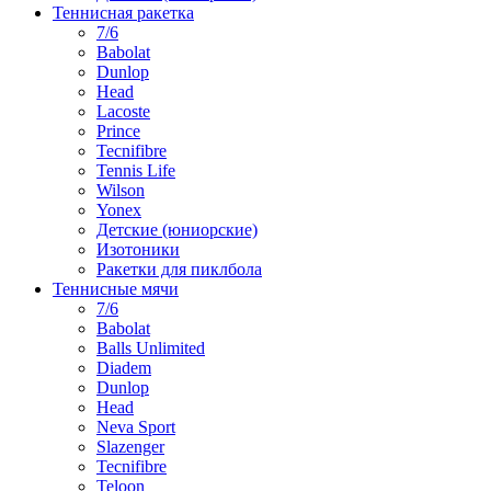
Теннисная ракетка
7/6
Babolat
Dunlop
Head
Lacoste
Prince
Tecnifibre
Tennis Life
Wilson
Yonex
Детские (юниорские)
Изотоники
Ракетки для пиклбола
Теннисные мячи
7/6
Babolat
Balls Unlimited
Diadem
Dunlop
Head
Neva Sport
Slazenger
Tecnifibre
Teloon