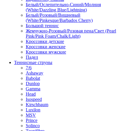
Белый/Ослепительно-Синий/Молния
(White/Dazzling Blue/Lightning)
Белый/Розовый/Вишневый
(White/Pinkesque/Barbados Cherry)
Большой теннис
Жемчужно-Розовый/Розовая пена/Свет (Pearl
Pink/Pink Foam/Chalk/Light)
Кроссовки детские
Кроссовки женские
Кроссовки мужские
Падел
Теннисные струны
7/6
Ashaway
Babolat
Dunlop
Gamma
Head
Isospeed
Kirschbaum
Luxilon
MSV
Prince
Solinco
Tecnifibre