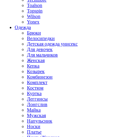
Toalson
Topspin
Wilson
Yonex
Одежда
Брюки
Велосипедки
Детская одежда унисекс
Для девочек
Для мальчиков
Женская
Кепка
Козырек
Комбинезон
Комплект
Костюм
Куртка
Леггинсы
Лонгслив
Майка
Мужская
Напульсник
Носки
Платье