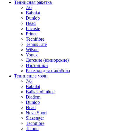
Теннисная ракетка
7/6
Babolat
Dunlop
Head
Lacoste
Prince
Tecnifibre
Tennis Life
Wilson
Yonex
Детские (юниорские)
Изотоники
Ракетки для пиклбола
Теннисные мячи
7/6
Babolat
Balls Unlimited
Diadem
Dunlop
Head
Neva Sport
Slazenger
Tecnifibre
Teloon