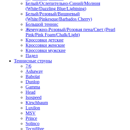
Белый/Ослепительно-Синий/Молния
(White/Dazzling Blue/Lightning)
Белый/Розовый/Вишневый
(White/Pinkesque/Barbados Cherry)
Большой теннис
Жемчужно-Розовый/Розовая пена/Свет (Pearl
Pink/Pink Foam/Chalk/Light)
Кроссовки детские
Кроссовки женские
Кроссовки мужские
Падел
Теннисные струны
7/6
Ashaway
Babolat
Dunlop
Gamma
Head
Isospeed
Kirschbaum
Luxilon
MSV
Prince
Solinco
Tecnifibre