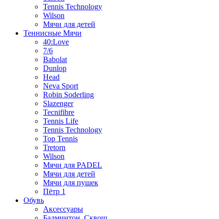
Tennis Technology
Wilson
Мячи для детей
Теннисные Мячи
40:Love
7/6
Babolat
Dunlop
Head
Neva Sport
Robin Soderling
Slazenger
Tecnifibre
Tennis Life
Tennis Technology
Top Tennis
Tretorn
Wilson
Мячи для PADEL
Мячи для детей
Мячи для пушек
Пётр 1
Обувь
Аксессуары
Бадминтон, Сквош