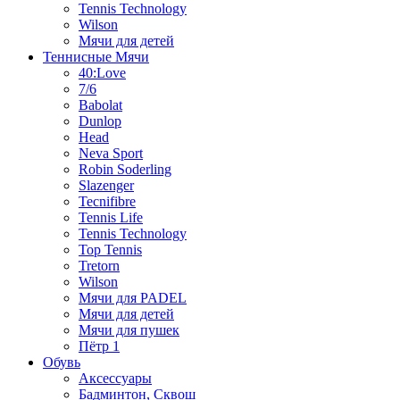
Tennis Technology
Wilson
Мячи для детей
Теннисные Мячи
40:Love
7/6
Babolat
Dunlop
Head
Neva Sport
Robin Soderling
Slazenger
Tecnifibre
Tennis Life
Tennis Technology
Top Tennis
Tretorn
Wilson
Мячи для PADEL
Мячи для детей
Мячи для пушек
Пётр 1
Обувь
Аксессуары
Бадминтон, Сквош