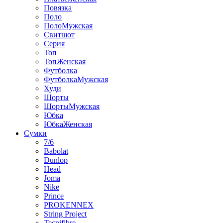
Повязка
Поло
ПолоМужская
Свитшот
Серия
Топ
ТопЖенская
Футболка
ФутболкаМужская
Худи
Шорты
ШортыМужская
Юбка
ЮбкаЖенская
Сумки
7/6
Babolat
Dunlop
Head
Joma
Nike
Prince
PROKENNEX
String Project
Tecnifibre