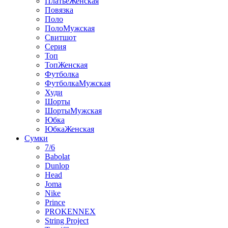
ПлатьеЖенская
Повязка
Поло
ПолоМужская
Свитшот
Серия
Топ
ТопЖенская
Футболка
ФутболкаМужская
Худи
Шорты
ШортыМужская
Юбка
ЮбкаЖенская
Сумки
7/6
Babolat
Dunlop
Head
Joma
Nike
Prince
PROKENNEX
String Project