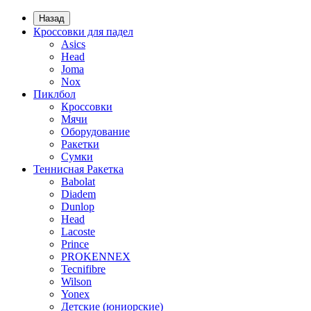
Назад
Кроссовки для падел
Asics
Head
Joma
Nox
Пиклбол
Кроссовки
Мячи
Оборудование
Ракетки
Сумки
Теннисная Ракетка
Babolat
Diadem
Dunlop
Head
Lacoste
Prince
PROKENNEX
Tecnifibre
Wilson
Yonex
Детские (юниорские)