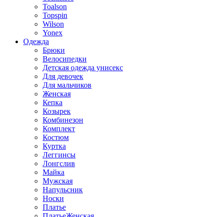
Toalson
Topspin
Wilson
Yonex
Одежда
Брюки
Велосипедки
Детская одежда унисекс
Для девочек
Для мальчиков
Женская
Кепка
Козырек
Комбинезон
Комплект
Костюм
Куртка
Леггинсы
Лонгслив
Майка
Мужская
Напульсник
Носки
Платье
ПлатьеЖенская