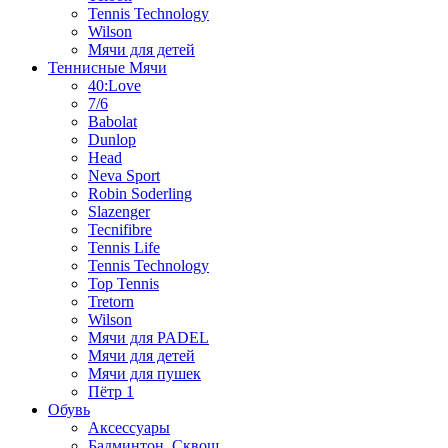
Tennis Technology
Wilson
Мячи для детей
Теннисные Мячи
40:Love
7/6
Babolat
Dunlop
Head
Neva Sport
Robin Soderling
Slazenger
Tecnifibre
Tennis Life
Tennis Technology
Top Tennis
Tretorn
Wilson
Мячи для PADEL
Мячи для детей
Мячи для пушек
Пётр 1
Обувь
Аксессуары
Бадминтон, Сквош