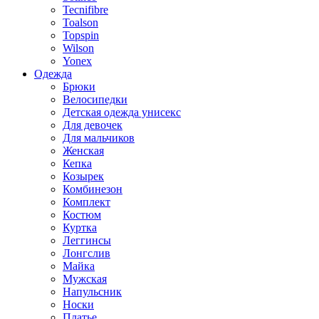
Tecnifibre
Toalson
Topspin
Wilson
Yonex
Одежда
Брюки
Велосипедки
Детская одежда унисекс
Для девочек
Для мальчиков
Женская
Кепка
Козырек
Комбинезон
Комплект
Костюм
Куртка
Леггинсы
Лонгслив
Майка
Мужская
Напульсник
Носки
Платье