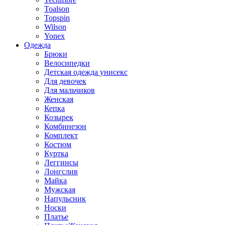
Toalson
Topspin
Wilson
Yonex
Одежда
Брюки
Велосипедки
Детская одежда унисекс
Для девочек
Для мальчиков
Женская
Кепка
Козырек
Комбинезон
Комплект
Костюм
Куртка
Леггинсы
Лонгслив
Майка
Мужская
Напульсник
Носки
Платье