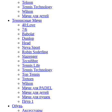
Teloon
Tennis Technology
Wilson
Мячи для детей
Теннисные Мячи
40:Love
7/6
Babolat
Dunlop
Head
Neva Sport
Robin Soderling
Slazenger
Tecnifibre
Tennis Life
Tennis Technology
Top Tennis
Tretorn
Wilson
Мячи для PADEL
Мячи для детей
Мячи для пушек
Пётр 1
Обувь
Аксессуары