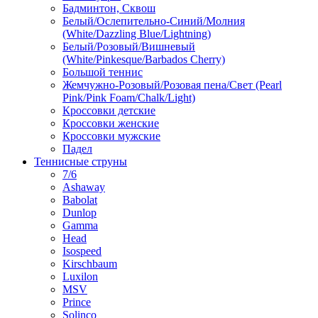
Бадминтон, Сквош
Белый/Ослепительно-Синий/Молния
(White/Dazzling Blue/Lightning)
Белый/Розовый/Вишневый
(White/Pinkesque/Barbados Cherry)
Большой теннис
Жемчужно-Розовый/Розовая пена/Свет (Pearl
Pink/Pink Foam/Chalk/Light)
Кроссовки детские
Кроссовки женские
Кроссовки мужские
Падел
Теннисные струны
7/6
Ashaway
Babolat
Dunlop
Gamma
Head
Isospeed
Kirschbaum
Luxilon
MSV
Prince
Solinco