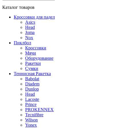
Каталог
товаров
Кроссовки для падел
Asics
Head
Joma
Nox
Пиклбол
Кроссовки
Мячи
Оборудование
Ракетки
Сумки
Теннисная Ракетка
Babolat
Diadem
Dunlop
Head
Lacoste
Prince
PROKENNEX
Tecnifibre
Wilson
Yonex