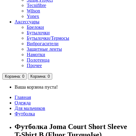
Tecnifibre
Wilson
Yonex
Аксессуары
Брелоки
Бутылочки
Бутылочки/Термосы
Виброгасители
Защитные ленты
Намотки
Полотенца
Прочее
Корзина
: 0
Корзина
: 0
Ваша корзина пуста!
Главная
Одежда
Для мальчиков
Футболка
Футболка Joma Court Short Sleeve
T-Shirt B (Fluor TurquoIse)