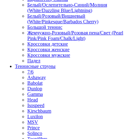
Белый/Ослепительно-Синий/Молния
(White/Dazzling Blue/Lightning)
Белый/Розовый/Вишневый
(White/Pinkesque/Barbados Cherry)
Большой теннис
Жемчужно-Розовый/Розовая пена/Свет (Pearl
Pink/Pink Foam/Chalk/Light)
Кроссовки детские
Кроссовки женские
Кроссовки мужские
Падел
Теннисные струны
7/6
Ashaway
Babolat
Dunlop
Gamma
Head
Isospeed
Kirschbaum
Luxilon
MSV
Prince
Solinco
Tecnifibre