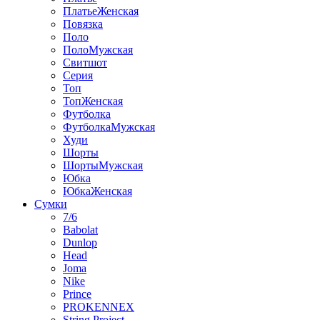
ПлатьеЖенская
Повязка
Поло
ПолоМужская
Свитшот
Серия
Топ
ТопЖенская
Футболка
ФутболкаМужская
Худи
Шорты
ШортыМужская
Юбка
ЮбкаЖенская
Сумки
7/6
Babolat
Dunlop
Head
Joma
Nike
Prince
PROKENNEX
String Project