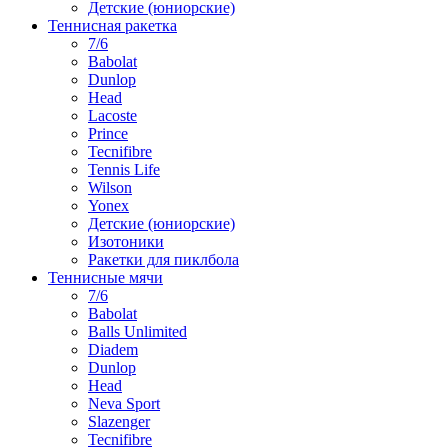
Детские (юниорские)
Теннисная ракетка
7/6
Babolat
Dunlop
Head
Lacoste
Prince
Tecnifibre
Tennis Life
Wilson
Yonex
Детские (юниорские)
Изотоники
Ракетки для пиклбола
Теннисные мячи
7/6
Babolat
Balls Unlimited
Diadem
Dunlop
Head
Neva Sport
Slazenger
Tecnifibre