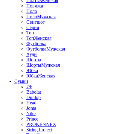
ПлатьеЖенская
Повязка
Поло
ПолоМужская
Свитшот
Серия
Топ
ТопЖенская
Футболка
ФутболкаМужская
Худи
Шорты
ШортыМужская
Юбка
ЮбкаЖенская
Сумки
7/6
Babolat
Dunlop
Head
Joma
Nike
Prince
PROKENNEX
String Project