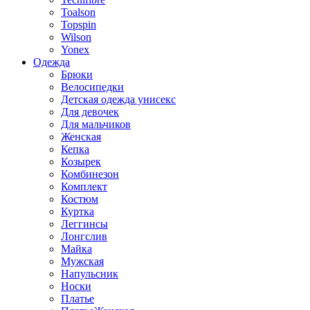
Toalson
Topspin
Wilson
Yonex
Одежда
Брюки
Велосипедки
Детская одежда унисекс
Для девочек
Для мальчиков
Женская
Кепка
Козырек
Комбинезон
Комплект
Костюм
Куртка
Леггинсы
Лонгслив
Майка
Мужская
Напульсник
Носки
Платье