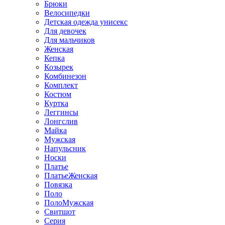
Брюки
Велосипедки
Детская одежда унисекс
Для девочек
Для мальчиков
Женская
Кепка
Козырек
Комбинезон
Комплект
Костюм
Куртка
Леггинсы
Лонгслив
Майка
Мужская
Напульсник
Носки
Платье
ПлатьеЖенская
Повязка
Поло
ПолоМужская
Свитшот
Серия