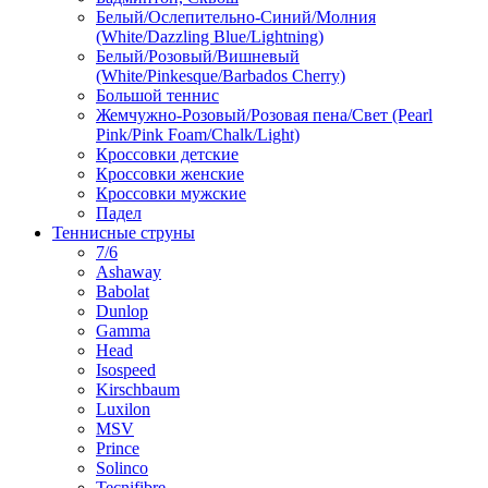
Белый/Ослепительно-Синий/Молния
(White/Dazzling Blue/Lightning)
Белый/Розовый/Вишневый
(White/Pinkesque/Barbados Cherry)
Большой теннис
Жемчужно-Розовый/Розовая пена/Свет (Pearl
Pink/Pink Foam/Chalk/Light)
Кроссовки детские
Кроссовки женские
Кроссовки мужские
Падел
Теннисные струны
7/6
Ashaway
Babolat
Dunlop
Gamma
Head
Isospeed
Kirschbaum
Luxilon
MSV
Prince
Solinco
Tecnifibre