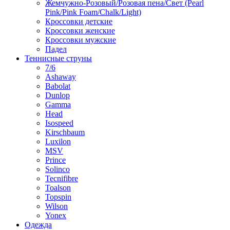
Жемчужно-Розовый/Розовая пена/Свет (Pearl
Pink/Pink Foam/Chalk/Light)
Кроссовки детские
Кроссовки женские
Кроссовки мужские
Падел
Теннисные струны
7/6
Ashaway
Babolat
Dunlop
Gamma
Head
Isospeed
Kirschbaum
Luxilon
MSV
Prince
Solinco
Tecnifibre
Toalson
Topspin
Wilson
Yonex
Одежда