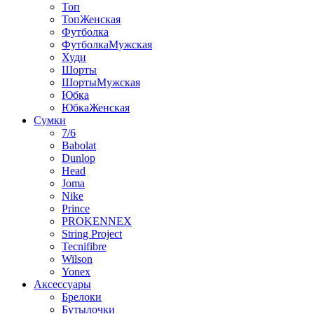
Топ
ТопЖенская
Футболка
ФутболкаМужская
Худи
Шорты
ШортыМужская
Юбка
ЮбкаЖенская
Сумки
7/6
Babolat
Dunlop
Head
Joma
Nike
Prince
PROKENNEX
String Project
Tecnifibre
Wilson
Yonex
Аксессуары
Брелоки
Бутылочки