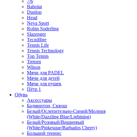
7/6
Babolat
Dunlop
Head
Neva Sport
Robin Soderling
Slazenger
Tecnifibre
Tennis Life
Tennis Technology
Top Tennis
Tretorn
Wilson
Мячи для PADEL
Мячи для детей
Мячи для пушек
Пётр 1
Обувь
Аксессуары
Бадминтон, Сквош
Белый/Ослепительно-Синий/Молния
(White/Dazzling Blue/Lightning)
Белый/Розовый/Вишневый
(White/Pinkesque/Barbados Cherry)
Большой теннис