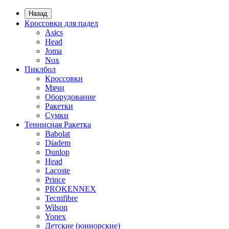
Назад
Кроссовки для падел
Asics
Head
Joma
Nox
Пиклбол
Кроссовки
Мячи
Оборудование
Ракетки
Сумки
Теннисная Ракетка
Babolat
Diadem
Dunlop
Head
Lacoste
Prince
PROKENNEX
Tecnifibre
Wilson
Yonex
Детские (юниорские)