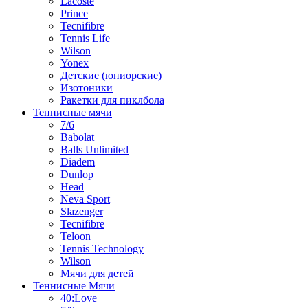
Lacoste
Prince
Tecnifibre
Tennis Life
Wilson
Yonex
Детские (юниорские)
Изотоники
Ракетки для пиклбола
Теннисные мячи
7/6
Babolat
Balls Unlimited
Diadem
Dunlop
Head
Neva Sport
Slazenger
Tecnifibre
Teloon
Tennis Technology
Wilson
Мячи для детей
Теннисные Мячи
40:Love