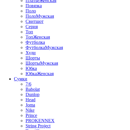
ПлатьеЖенская
Повязка
Поло
ПолоМужская
Свитшот
Серия
Топ
ТопЖенская
Футболка
ФутболкаМужская
Худи
Шорты
ШортыМужская
Юбка
ЮбкаЖенская
Сумки
7/6
Babolat
Dunlop
Head
Joma
Nike
Prince
PROKENNEX
String Project