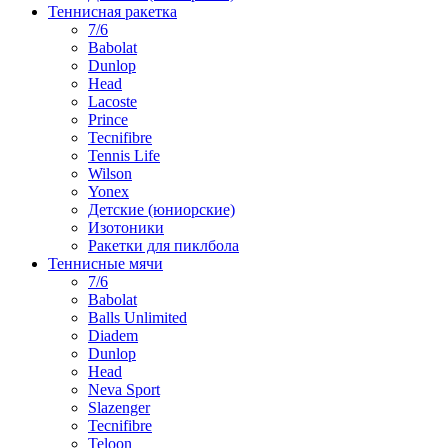
Теннисная ракетка
7/6
Babolat
Dunlop
Head
Lacoste
Prince
Tecnifibre
Tennis Life
Wilson
Yonex
Детские (юниорские)
Изотоники
Ракетки для пиклбола
Теннисные мячи
7/6
Babolat
Balls Unlimited
Diadem
Dunlop
Head
Neva Sport
Slazenger
Tecnifibre
Teloon