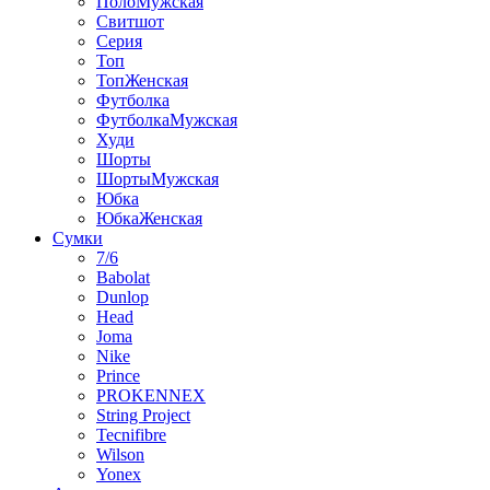
ПолоМужская
Свитшот
Серия
Топ
ТопЖенская
Футболка
ФутболкаМужская
Худи
Шорты
ШортыМужская
Юбка
ЮбкаЖенская
Сумки
7/6
Babolat
Dunlop
Head
Joma
Nike
Prince
PROKENNEX
String Project
Tecnifibre
Wilson
Yonex