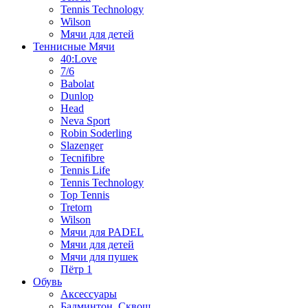
Tennis Technology
Wilson
Мячи для детей
Теннисные Мячи
40:Love
7/6
Babolat
Dunlop
Head
Neva Sport
Robin Soderling
Slazenger
Tecnifibre
Tennis Life
Tennis Technology
Top Tennis
Tretorn
Wilson
Мячи для PADEL
Мячи для детей
Мячи для пушек
Пётр 1
Обувь
Аксессуары
Бадминтон, Сквош