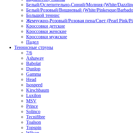
Белый/Ослепительно-Синий/Молния (White/Dazzling 
Белый/Розовый/Вишневый (White/Pinkesque/Barbados
Большой теннис
Жемчужно-Розовый/Розовая пена/Свет (Pearl Pink/Pi
Кроссовки детские
Кроссовки женские
Кроссовки мужские
Падел
Теннисные струны
7/6
Ashaway
Babolat
Dunlop
Gamma
Head
Isospeed
Kirschbaum
Luxilon
MSV
Prince
Solinco
Tecnifibre
Toalson
Topspin
Wilson