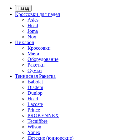
Назад
Кроссовки для падел
Asics
Head
Joma
Nox
Пиклбол
Кроссовки
Мячи
Оборудование
Ракетки
Сумки
Теннисная Ракетка
Babolat
Diadem
Dunlop
Head
Lacoste
Prince
PROKENNEX
Tecnifibre
Wilson
Yonex
Детские (юниорские)