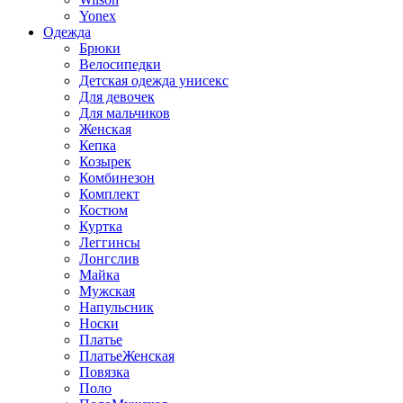
Yonex
Одежда
Брюки
Велосипедки
Детская одежда унисекс
Для девочек
Для мальчиков
Женская
Кепка
Козырек
Комбинезон
Комплект
Костюм
Куртка
Леггинсы
Лонгслив
Майка
Мужская
Напульсник
Носки
Платье
ПлатьеЖенская
Повязка
Поло