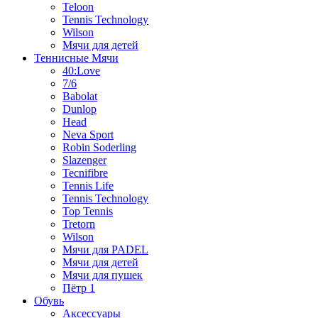
Teloon
Tennis Technology
Wilson
Мячи для детей
Теннисные Мячи
40:Love
7/6
Babolat
Dunlop
Head
Neva Sport
Robin Soderling
Slazenger
Tecnifibre
Tennis Life
Tennis Technology
Top Tennis
Tretorn
Wilson
Мячи для PADEL
Мячи для детей
Мячи для пушек
Пётр 1
Обувь
Аксессуары