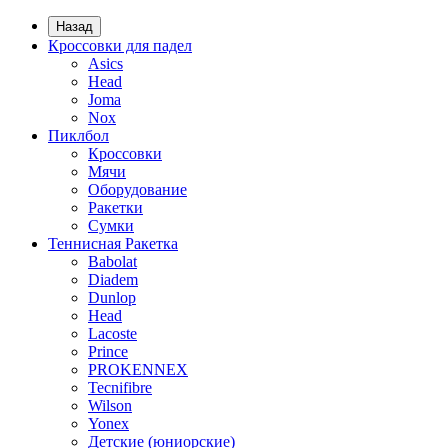
Назад
Кроссовки для падел
Asics
Head
Joma
Nox
Пиклбол
Кроссовки
Мячи
Оборудование
Ракетки
Сумки
Теннисная Ракетка
Babolat
Diadem
Dunlop
Head
Lacoste
Prince
PROKENNEX
Tecnifibre
Wilson
Yonex
Детские (юниорские)