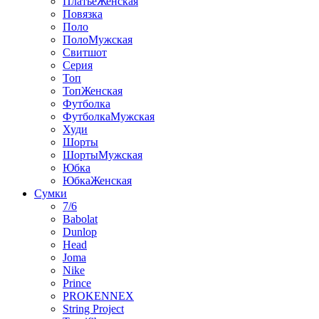
ПлатьеЖенская
Повязка
Поло
ПолоМужская
Свитшот
Серия
Топ
ТопЖенская
Футболка
ФутболкаМужская
Худи
Шорты
ШортыМужская
Юбка
ЮбкаЖенская
Сумки
7/6
Babolat
Dunlop
Head
Joma
Nike
Prince
PROKENNEX
String Project