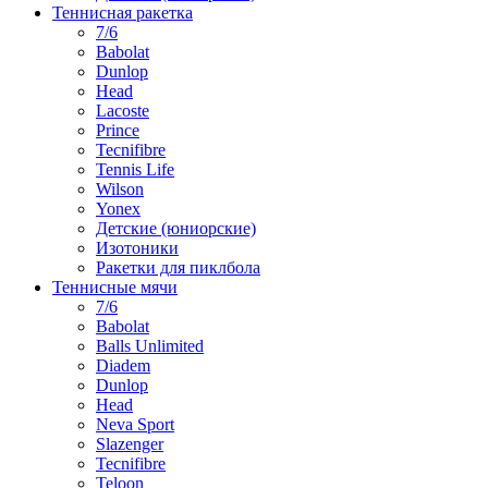
Теннисная ракетка
7/6
Babolat
Dunlop
Head
Lacoste
Prince
Tecnifibre
Tennis Life
Wilson
Yonex
Детские (юниорские)
Изотоники
Ракетки для пиклбола
Теннисные мячи
7/6
Babolat
Balls Unlimited
Diadem
Dunlop
Head
Neva Sport
Slazenger
Tecnifibre
Teloon