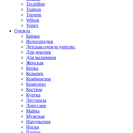
Tecnifibre
Toalson
Topspin
Wilson
Yonex
Одежда
Брюки
Велосипедки
Детская одежда унисекс
Для девочек
Для мальчиков
Женская
Кепка
Козырек
Комбинезон
Комплект
Костюм
Куртка
Леггинсы
Лонгслив
Майка
Мужская
Напульсник
Носки
Платье