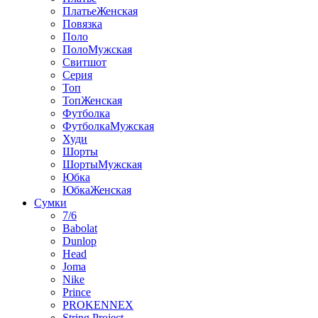
ПлатьеЖенская
Повязка
Поло
ПолоМужская
Свитшот
Серия
Топ
ТопЖенская
Футболка
ФутболкаМужская
Худи
Шорты
ШортыМужская
Юбка
ЮбкаЖенская
Сумки
7/6
Babolat
Dunlop
Head
Joma
Nike
Prince
PROKENNEX
String Project