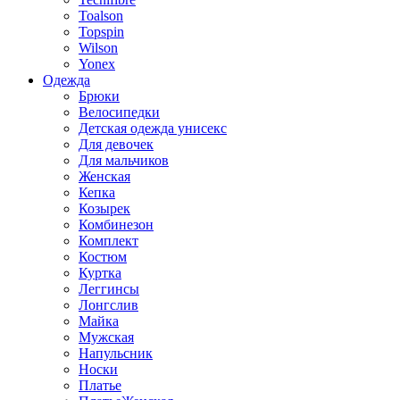
Toalson
Topspin
Wilson
Yonex
Одежда
Брюки
Велосипедки
Детская одежда унисекс
Для девочек
Для мальчиков
Женская
Кепка
Козырек
Комбинезон
Комплект
Костюм
Куртка
Леггинсы
Лонгслив
Майка
Мужская
Напульсник
Носки
Платье