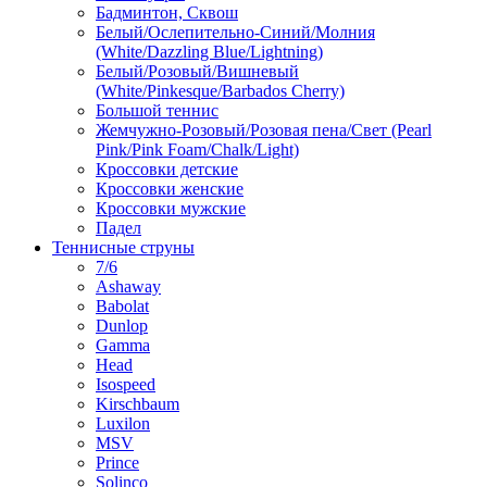
Бадминтон, Сквош
Белый/Ослепительно-Синий/Молния
(White/Dazzling Blue/Lightning)
Белый/Розовый/Вишневый
(White/Pinkesque/Barbados Cherry)
Большой теннис
Жемчужно-Розовый/Розовая пена/Свет (Pearl
Pink/Pink Foam/Chalk/Light)
Кроссовки детские
Кроссовки женские
Кроссовки мужские
Падел
Теннисные струны
7/6
Ashaway
Babolat
Dunlop
Gamma
Head
Isospeed
Kirschbaum
Luxilon
MSV
Prince
Solinco