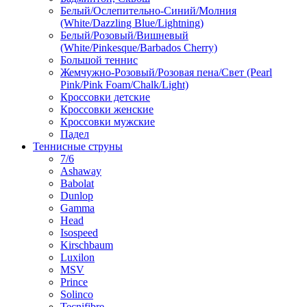
Белый/Ослепительно-Синий/Молния
(White/Dazzling Blue/Lightning)
Белый/Розовый/Вишневый
(White/Pinkesque/Barbados Cherry)
Большой теннис
Жемчужно-Розовый/Розовая пена/Свет (Pearl
Pink/Pink Foam/Chalk/Light)
Кроссовки детские
Кроссовки женские
Кроссовки мужские
Падел
Теннисные струны
7/6
Ashaway
Babolat
Dunlop
Gamma
Head
Isospeed
Kirschbaum
Luxilon
MSV
Prince
Solinco
Tecnifibre