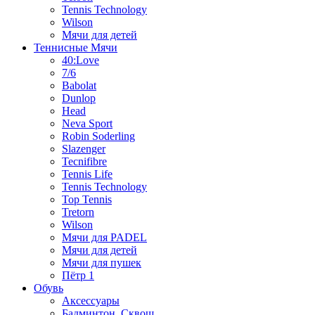
Tennis Technology
Wilson
Мячи для детей
Теннисные Мячи
40:Love
7/6
Babolat
Dunlop
Head
Neva Sport
Robin Soderling
Slazenger
Tecnifibre
Tennis Life
Tennis Technology
Top Tennis
Tretorn
Wilson
Мячи для PADEL
Мячи для детей
Мячи для пушек
Пётр 1
Обувь
Аксессуары
Бадминтон, Сквош