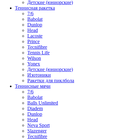
Детские (юниорские)
Теннисная ракетка
7/6
Babolat
Dunlop
Head
Lacoste
Prince
Tecnifibre
Tennis Life
Wilson
Yonex
Детские (юниорские)
Изотоники
Ракетки для пиклбола
Теннисные мячи
7/6
Babolat
Balls Unlimited
Diadem
Dunlop
Head
Neva Sport
Slazenger
Tecnifibre