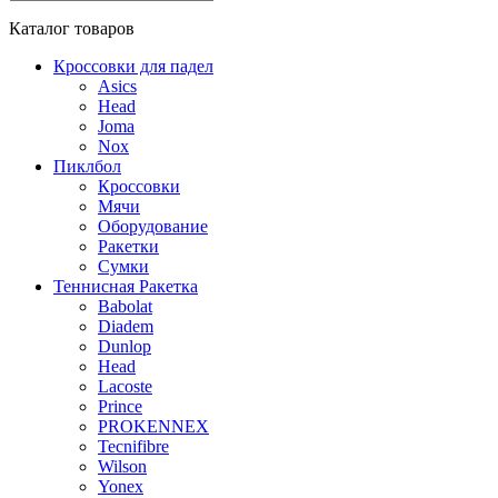
Каталог
товаров
Кроссовки для падел
Asics
Head
Joma
Nox
Пиклбол
Кроссовки
Мячи
Оборудование
Ракетки
Сумки
Теннисная Ракетка
Babolat
Diadem
Dunlop
Head
Lacoste
Prince
PROKENNEX
Tecnifibre
Wilson
Yonex