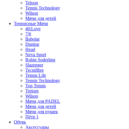
Teloon
Tennis Technology
Wilson
Мячи для детей
Теннисные Мячи
40:Love
7/6
Babolat
Dunlop
Head
Neva Sport
Robin Soderling
Slazenger
Tecnifibre
Tennis Life
Tennis Technology
Top Tennis
Tretorn
Wilson
Мячи для PADEL
Мячи для детей
Мячи для пушек
Пётр 1
Обувь
Аксессуары