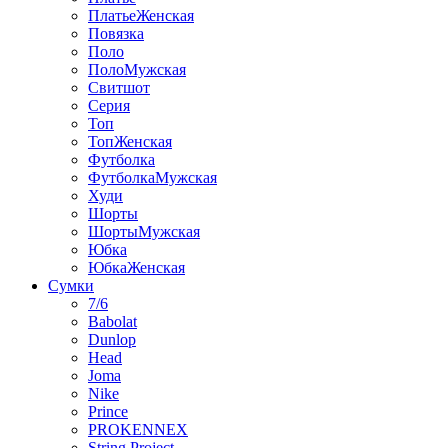
ПлатьеЖенская
Повязка
Поло
ПолоМужская
Свитшот
Серия
Топ
ТопЖенская
Футболка
ФутболкаМужская
Худи
Шорты
ШортыМужская
Юбка
ЮбкаЖенская
Сумки
7/6
Babolat
Dunlop
Head
Joma
Nike
Prince
PROKENNEX
String Project