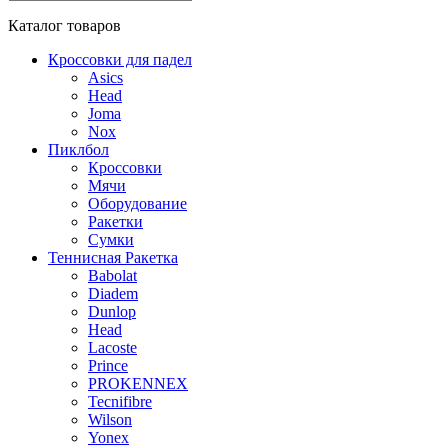
Каталог
товаров
Кроссовки для падел
Asics
Head
Joma
Nox
Пиклбол
Кроссовки
Мячи
Оборудование
Ракетки
Сумки
Теннисная Ракетка
Babolat
Diadem
Dunlop
Head
Lacoste
Prince
PROKENNEX
Tecnifibre
Wilson
Yonex