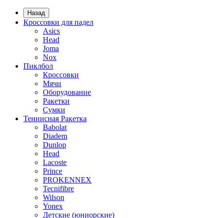
Назад
Кроссовки для падел
Asics
Head
Joma
Nox
Пиклбол
Кроссовки
Мячи
Оборудование
Ракетки
Сумки
Теннисная Ракетка
Babolat
Diadem
Dunlop
Head
Lacoste
Prince
PROKENNEX
Tecnifibre
Wilson
Yonex
Детские (юниорские)