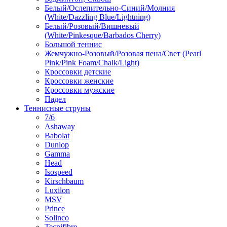
Белый/Ослепительно-Синий/Молния
(White/Dazzling Blue/Lightning)
Белый/Розовый/Вишневый
(White/Pinkesque/Barbados Cherry)
Большой теннис
Жемчужно-Розовый/Розовая пена/Свет (Pearl
Pink/Pink Foam/Chalk/Light)
Кроссовки детские
Кроссовки женские
Кроссовки мужские
Падел
Теннисные струны
7/6
Ashaway
Babolat
Dunlop
Gamma
Head
Isospeed
Kirschbaum
Luxilon
MSV
Prince
Solinco
Tecnifibre