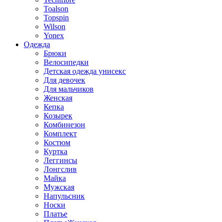
Toalson
Topspin
Wilson
Yonex
Одежда
Брюки
Велосипедки
Детская одежда унисекс
Для девочек
Для мальчиков
Женская
Кепка
Козырек
Комбинезон
Комплект
Костюм
Куртка
Леггинсы
Лонгслив
Майка
Мужская
Напульсник
Носки
Платье