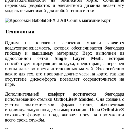
производительности на теннисном корте. Сочетание
передовых разработок и элегантного дизайна делает эту
модель незаменимой для любой теннисистки.
Технологии
Одним из ключевых аспектов модели является
воздухопронецаемость, которая обеспечивается благодаря
гибкому и дышащему материалу. Верх выполнен из
однослойной сетки
Single Layer Mesh
, которая
способствует циркуляции воздуха, предотвращая перегрев
стопы даже во время интенсивных матчей. Это особенно
важно для тех, кто проводит долгие часы на корте, так как
отсутствие дискомфорта позволяет сосредоточиться на
игре.
Дополнительный комфорт достигается благодаря
использованию стельки
OrthoLite® Molded
. Она создана с
учетом анатомической формы стопы, обеспечивая
индивидуальную посадку и амортизацию. Пена
OrthoLite®
сохраняет форму и поддерживает ногу на протяжении
всего срока службы.