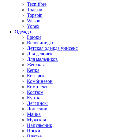
Tecnifibre
Toalson
Topspin
Wilson
Yonex
Одежда
Брюки
Велосипедки
Детская одежда унисекс
Для девочек
Для мальчиков
Женская
Кепка
Козырек
Комбинезон
Комплект
Костюм
Куртка
Леггинсы
Лонгслив
Майка
Мужская
Напульсник
Носки
Платье