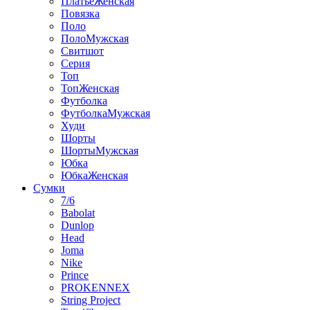
ПлатьеЖенская
Повязка
Поло
ПолоМужская
Свитшот
Серия
Топ
ТопЖенская
Футболка
ФутболкаМужская
Худи
Шорты
ШортыМужская
Юбка
ЮбкаЖенская
Сумки
7/6
Babolat
Dunlop
Head
Joma
Nike
Prince
PROKENNEX
String Project