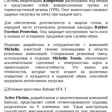
Система амортизации
Kompressor
расположена под пяткой
и представляет собой компрессионные трубки из
термопластичной резины (TPR). Они значительно снижают
ударные нагрузки на пятку при каждом шаге.
Для обеспечения долговечности и защиты стопы, в
передней части установлена резиновая накладка
Rubber
Forefoot Protection
. Она защищает внутреннюю часть ноги
и пальцы от истирания, продлевая срок службы обуви.
Подошва разработана в сотрудничестве с компанией
Michelin
, известной своими инновациями в области
резиновых композиций. Специальная резиновая смесь,
используемая в подошве
Michelin Tennis
, обеспечивает
исключительное сцепление с поверхностью корта и
превосходную износостойкость. Это важно для
теннисистов, которые часто играют на различных
покрытиях и нуждаются в надежной обуви, способной
выдержать интенсивные нагрузки.
Active Flexion
, разработанная и запатентованная компанией
Баболат, представляет собой сегментированную подошву,
разделенную на 9 ключевых зон. Такая конструкция
способствует максимальной отзывчивости при движении,