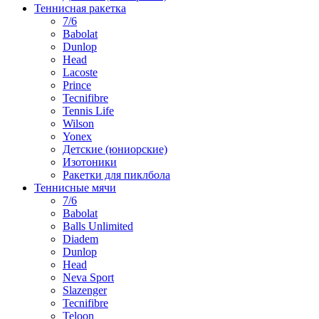
Теннисная ракетка
7/6
Babolat
Dunlop
Head
Lacoste
Prince
Tecnifibre
Tennis Life
Wilson
Yonex
Детские (юниорские)
Изотоники
Ракетки для пиклбола
Теннисные мячи
7/6
Babolat
Balls Unlimited
Diadem
Dunlop
Head
Neva Sport
Slazenger
Tecnifibre
Teloon