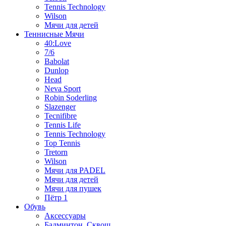
Tennis Technology
Wilson
Мячи для детей
Теннисные Мячи
40:Love
7/6
Babolat
Dunlop
Head
Neva Sport
Robin Soderling
Slazenger
Tecnifibre
Tennis Life
Tennis Technology
Top Tennis
Tretorn
Wilson
Мячи для PADEL
Мячи для детей
Мячи для пушек
Пётр 1
Обувь
Аксессуары
Бадминтон, Сквош