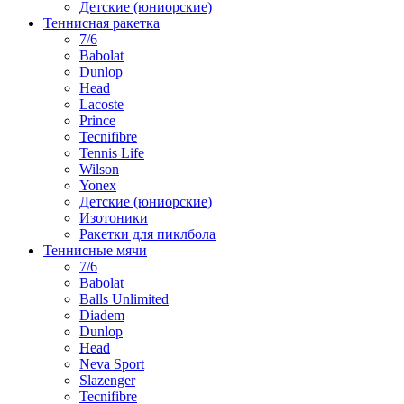
Детские (юниорские)
Теннисная ракетка
7/6
Babolat
Dunlop
Head
Lacoste
Prince
Tecnifibre
Tennis Life
Wilson
Yonex
Детские (юниорские)
Изотоники
Ракетки для пиклбола
Теннисные мячи
7/6
Babolat
Balls Unlimited
Diadem
Dunlop
Head
Neva Sport
Slazenger
Tecnifibre