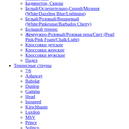
Бадминтон, Сквош
Белый/Ослепительно-Синий/Молния
(White/Dazzling Blue/Lightning)
Белый/Розовый/Вишневый
(White/Pinkesque/Barbados Cherry)
Большой теннис
Жемчужно-Розовый/Розовая пена/Свет (Pearl
Pink/Pink Foam/Chalk/Light)
Кроссовки детские
Кроссовки женские
Кроссовки мужские
Падел
Теннисные струны
7/6
Ashaway
Babolat
Dunlop
Gamma
Head
Isospeed
Kirschbaum
Luxilon
MSV
Prince
Solinco