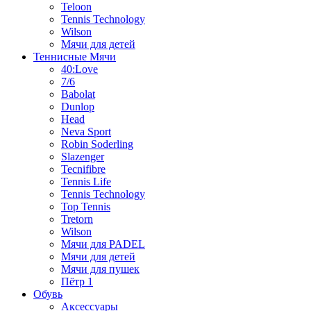
Teloon
Tennis Technology
Wilson
Мячи для детей
Теннисные Мячи
40:Love
7/6
Babolat
Dunlop
Head
Neva Sport
Robin Soderling
Slazenger
Tecnifibre
Tennis Life
Tennis Technology
Top Tennis
Tretorn
Wilson
Мячи для PADEL
Мячи для детей
Мячи для пушек
Пётр 1
Обувь
Аксессуары