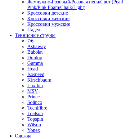
Жемчужно-Розовый/Розовая пена/Свет (Pearl
Pink/Pink Foam/Chalk/Light)
Кроссовки детские
Кроссовки женские
Кроссовки мужские
Падел
Теннисные струны
7/6
Ashaway
Babolat
Dunlop
Gamma
Head
Isospeed
Kirschbaum
Luxilon
MSV
Prince
Solinco
Tecnifibre
Toalson
Topspin
Wilson
Yonex
Одежда