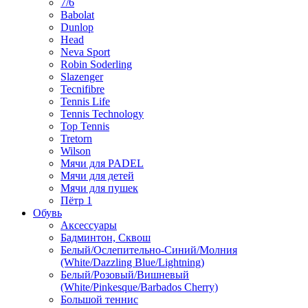
7/6
Babolat
Dunlop
Head
Neva Sport
Robin Soderling
Slazenger
Tecnifibre
Tennis Life
Tennis Technology
Top Tennis
Tretorn
Wilson
Мячи для PADEL
Мячи для детей
Мячи для пушек
Пётр 1
Обувь
Аксессуары
Бадминтон, Сквош
Белый/Ослепительно-Синий/Молния
(White/Dazzling Blue/Lightning)
Белый/Розовый/Вишневый
(White/Pinkesque/Barbados Cherry)
Большой теннис