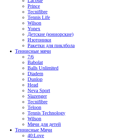
Lacoste
Prince
Tecnifibre
Tennis Life
Wilson
Yonex
Детские (юниорские)
Изотоники
Ракетки для пиклбола
Теннисные мячи
7/6
Babolat
Balls Unlimited
Diadem
Dunlop
Head
Neva Sport
Slazenger
Tecnifibre
Teloon
Tennis Technology
Wilson
Мячи для детей
Теннисные Мячи
40:Love