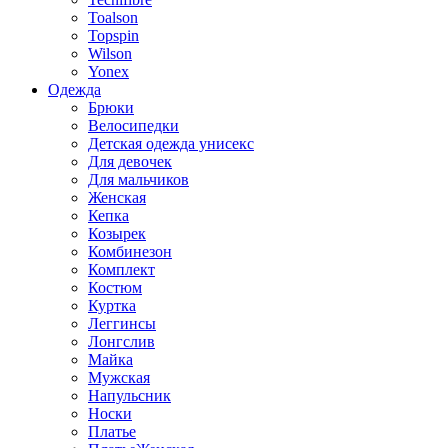
Toalson
Topspin
Wilson
Yonex
Одежда
Брюки
Велосипедки
Детская одежда унисекс
Для девочек
Для мальчиков
Женская
Кепка
Козырек
Комбинезон
Комплект
Костюм
Куртка
Леггинсы
Лонгслив
Майка
Мужская
Напульсник
Носки
Платье