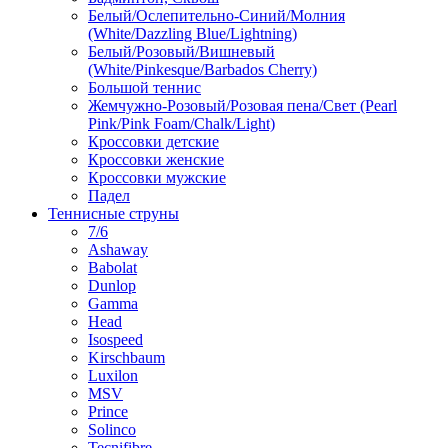
Белый/Ослепительно-Синий/Молния
(White/Dazzling Blue/Lightning)
Белый/Розовый/Вишневый
(White/Pinkesque/Barbados Cherry)
Большой теннис
Жемчужно-Розовый/Розовая пена/Свет (Pearl
Pink/Pink Foam/Chalk/Light)
Кроссовки детские
Кроссовки женские
Кроссовки мужские
Падел
Теннисные струны
7/6
Ashaway
Babolat
Dunlop
Gamma
Head
Isospeed
Kirschbaum
Luxilon
MSV
Prince
Solinco
Tecnifibre