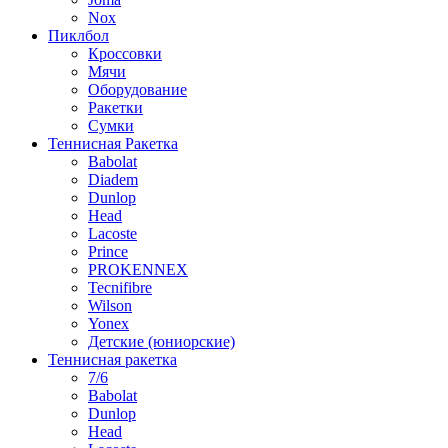
Nox
Пиклбол
Кроссовки
Мячи
Оборудование
Ракетки
Сумки
Теннисная Ракетка
Babolat
Diadem
Dunlop
Head
Lacoste
Prince
PROKENNEX
Tecnifibre
Wilson
Yonex
Детские (юниорские)
Теннисная ракетка
7/6
Babolat
Dunlop
Head