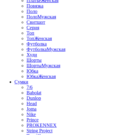
ПлатьеЖенская
Повязка
Поло
ПолоМужская
Свитшот
Серия
Топ
ТопЖенская
Футболка
ФутболкаМужская
Худи
Шорты
ШортыМужская
Юбка
ЮбкаЖенская
Сумки
7/6
Babolat
Dunlop
Head
Joma
Nike
Prince
PROKENNEX
String Project