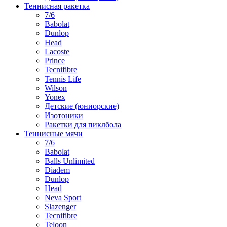
Теннисная ракетка
7/6
Babolat
Dunlop
Head
Lacoste
Prince
Tecnifibre
Tennis Life
Wilson
Yonex
Детские (юниорские)
Изотоники
Ракетки для пиклбола
Теннисные мячи
7/6
Babolat
Balls Unlimited
Diadem
Dunlop
Head
Neva Sport
Slazenger
Tecnifibre
Teloon