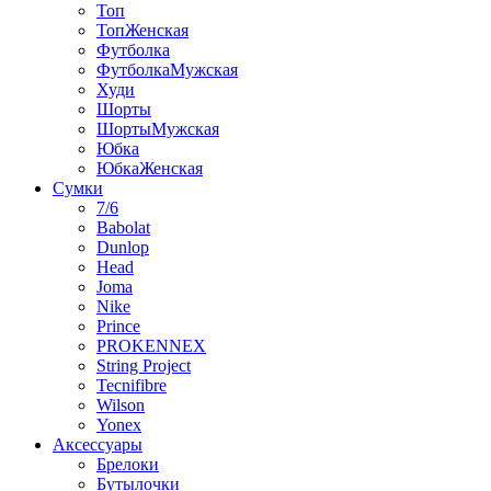
Топ
ТопЖенская
Футболка
ФутболкаМужская
Худи
Шорты
ШортыМужская
Юбка
ЮбкаЖенская
Сумки
7/6
Babolat
Dunlop
Head
Joma
Nike
Prince
PROKENNEX
String Project
Tecnifibre
Wilson
Yonex
Аксессуары
Брелоки
Бутылочки