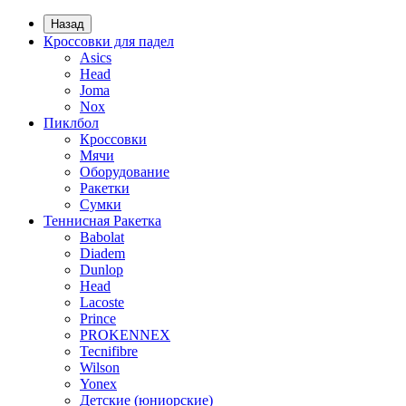
Назад
Кроссовки для падел
Asics
Head
Joma
Nox
Пиклбол
Кроссовки
Мячи
Оборудование
Ракетки
Сумки
Теннисная Ракетка
Babolat
Diadem
Dunlop
Head
Lacoste
Prince
PROKENNEX
Tecnifibre
Wilson
Yonex
Детские (юниорские)