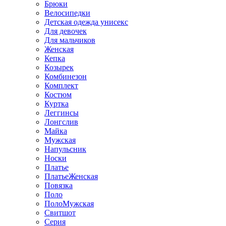
Брюки
Велосипедки
Детская одежда унисекс
Для девочек
Для мальчиков
Женская
Кепка
Козырек
Комбинезон
Комплект
Костюм
Куртка
Леггинсы
Лонгслив
Майка
Мужская
Напульсник
Носки
Платье
ПлатьеЖенская
Повязка
Поло
ПолоМужская
Свитшот
Серия