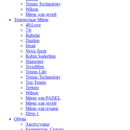
Tennis Technology
Wilson
Мячи для детей
Теннисные Мячи
40:Love
7/6
Babolat
Dunlop
Head
Neva Sport
Robin Soderling
Slazenger
Tecnifibre
Tennis Life
Tennis Technology
Top Tennis
Tretorn
Wilson
Мячи для PADEL
Мячи для детей
Мячи для пушек
Пётр 1
Обувь
Аксессуары
Бадминтон, Сквош