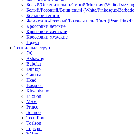
Белый/Ослепительно-Синий/Молния (White/Dazzling 
Белый/Розовый/Вишневый (White/Pinkesque/Barbados
Большой теннис
Жемчужно-Розовый/Розовая пена/Свет (Pearl Pink/Pi
Кроссовки детские
Кроссовки женские
Кроссовки мужские
Падел
Теннисные струны
7/6
Ashaway
Babolat
Dunlop
Gamma
Head
Isospeed
Kirschbaum
Luxilon
MSV
Prince
Solinco
Tecnifibre
Toalson
Topspin
Wilson