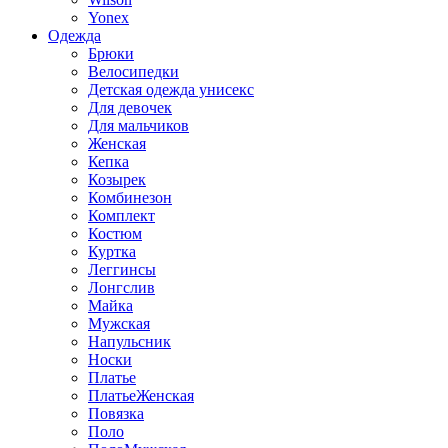
Yonex
Одежда
Брюки
Велосипедки
Детская одежда унисекс
Для девочек
Для мальчиков
Женская
Кепка
Козырек
Комбинезон
Комплект
Костюм
Куртка
Леггинсы
Лонгслив
Майка
Мужская
Напульсник
Носки
Платье
ПлатьеЖенская
Повязка
Поло