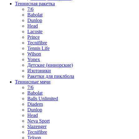
Теннисная ракетка
7/6
Babolat
Dunlop
Head
Lacoste
Prince
Tecnifibre
Tennis Life
Wilson
Yonex
Детские (юниорские)
Изотоники
Ракетки для пиклбола
Теннисные мячи
7/6
Babolat
Balls Unlimited
Diadem
Dunlop
Head
Neva Sport
Slazenger
Tecnifibre
Teloon