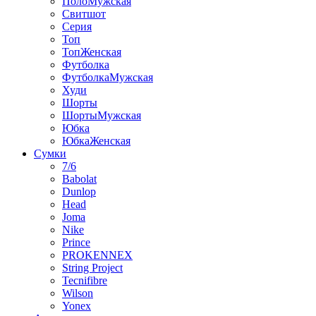
ПолоМужская
Свитшот
Серия
Топ
ТопЖенская
Футболка
ФутболкаМужская
Худи
Шорты
ШортыМужская
Юбка
ЮбкаЖенская
Сумки
7/6
Babolat
Dunlop
Head
Joma
Nike
Prince
PROKENNEX
String Project
Tecnifibre
Wilson
Yonex