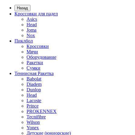
Назад
Кроссовки для падел
Asics
Head
Joma
Nox
Пиклбол
Кроссовки
Мячи
Оборудование
Ракетки
Сумки
Теннисная Ракетка
Babolat
Diadem
Dunlop
Head
Lacoste
Prince
PROKENNEX
Tecnifibre
Wilson
Yonex
Детские (юниорские)