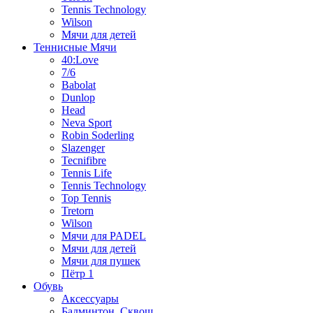
Tennis Technology
Wilson
Мячи для детей
Теннисные Мячи
40:Love
7/6
Babolat
Dunlop
Head
Neva Sport
Robin Soderling
Slazenger
Tecnifibre
Tennis Life
Tennis Technology
Top Tennis
Tretorn
Wilson
Мячи для PADEL
Мячи для детей
Мячи для пушек
Пётр 1
Обувь
Аксессуары
Бадминтон, Сквош