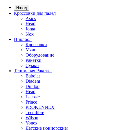
Назад
Кроссовки для падел
Asics
Head
Joma
Nox
Пиклбол
Кроссовки
Мячи
Оборудование
Ракетки
Сумки
Теннисная Ракетка
Babolat
Diadem
Dunlop
Head
Lacoste
Prince
PROKENNEX
Tecnifibre
Wilson
Yonex
Детские (юниорские)