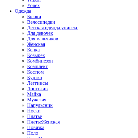
Yonex
Одежда
Брюки
Велосипедки
Детская одежда унисекс
Для девочек
Для мальчиков
Женская
Кепка
Козырек
Комбинезон
Комплект
Костюм
Куртка
Леггинсы
Лонгслив
Майка
Мужская
Напульсник
Носки
Платье
ПлатьеЖенская
Повязка
Поло