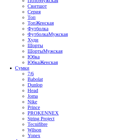
ПолоМужская
Свитшот
Серия
Топ
ТопЖенская
Футболка
ФутболкаМужская
Худи
Шорты
ШортыМужская
Юбка
ЮбкаЖенская
Сумки
7/6
Babolat
Dunlop
Head
Joma
Nike
Prince
PROKENNEX
String Project
Tecnifibre
Wilson
Yonex