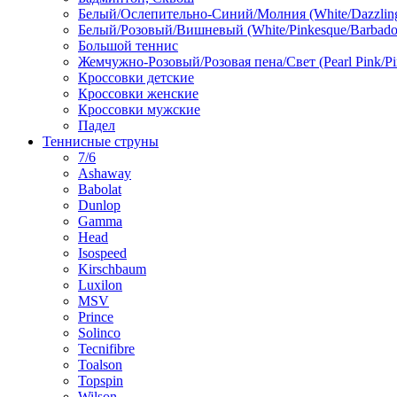
Белый/Ослепительно-Синий/Молния (White/Dazzling 
Белый/Розовый/Вишневый (White/Pinkesque/Barbados
Большой теннис
Жемчужно-Розовый/Розовая пена/Свет (Pearl Pink/Pi
Кроссовки детские
Кроссовки женские
Кроссовки мужские
Падел
Теннисные струны
7/6
Ashaway
Babolat
Dunlop
Gamma
Head
Isospeed
Kirschbaum
Luxilon
MSV
Prince
Solinco
Tecnifibre
Toalson
Topspin
Wilson