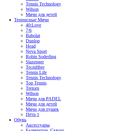
Tennis Technology
Wilson
Мячи для детей
Теннисные Мячи
40:Love
7/6
Babolat
Dunlop
Head
Neva Sport
Robin Soderling
Slazenger
Tecnifibre
Tennis Life
Tennis Technology
Top Tennis
Tretorn
Wilson
Мячи для PADEL
Мячи для детей
Мячи для пушек
Пётр 1
Обувь
Аксессуары
Бадминтон, Сквош