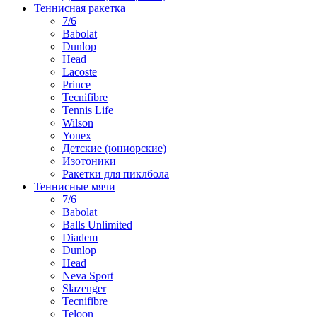
Теннисная ракетка
7/6
Babolat
Dunlop
Head
Lacoste
Prince
Tecnifibre
Tennis Life
Wilson
Yonex
Детские (юниорские)
Изотоники
Ракетки для пиклбола
Теннисные мячи
7/6
Babolat
Balls Unlimited
Diadem
Dunlop
Head
Neva Sport
Slazenger
Tecnifibre
Teloon