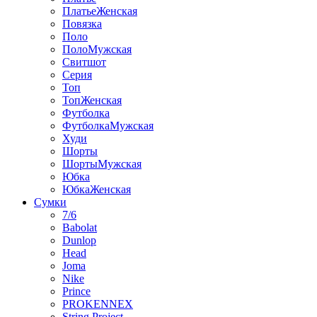
ПлатьеЖенская
Повязка
Поло
ПолоМужская
Свитшот
Серия
Топ
ТопЖенская
Футболка
ФутболкаМужская
Худи
Шорты
ШортыМужская
Юбка
ЮбкаЖенская
Сумки
7/6
Babolat
Dunlop
Head
Joma
Nike
Prince
PROKENNEX
String Project