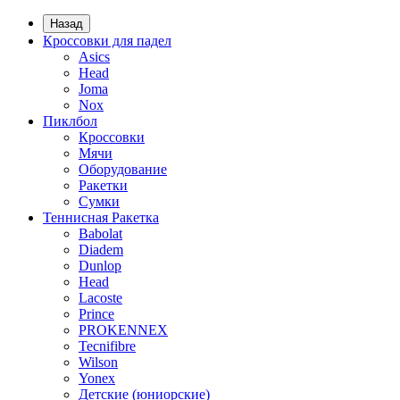
Назад
Кроссовки для падел
Asics
Head
Joma
Nox
Пиклбол
Кроссовки
Мячи
Оборудование
Ракетки
Сумки
Теннисная Ракетка
Babolat
Diadem
Dunlop
Head
Lacoste
Prince
PROKENNEX
Tecnifibre
Wilson
Yonex
Детские (юниорские)