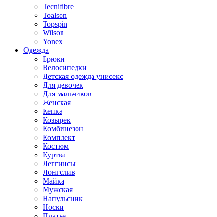
Tecnifibre
Toalson
Topspin
Wilson
Yonex
Одежда
Брюки
Велосипедки
Детская одежда унисекс
Для девочек
Для мальчиков
Женская
Кепка
Козырек
Комбинезон
Комплект
Костюм
Куртка
Леггинсы
Лонгслив
Майка
Мужская
Напульсник
Носки
Платье