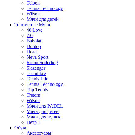
Teloon
Tennis Technology
Wilson
Мячи для детей
Теннисные Мячи
40:Love
7/6
Babolat
Dunlop
Head
Neva Sport
Robin Soderling
Slazenger
Tecnifibre
Tennis Life
Tennis Technology
Top Tennis
Tretorn
Wilson
Мячи для PADEL
Мячи для детей
Мячи для пушек
Пётр 1
Обувь
Аксессуары