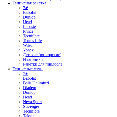
Теннисная ракетка
7/6
Babolat
Dunlop
Head
Lacoste
Prince
Tecnifibre
Tennis Life
Wilson
Yonex
Детские (юниорские)
Изотоники
Ракетки для пиклбола
Теннисные мячи
7/6
Babolat
Balls Unlimited
Diadem
Dunlop
Head
Neva Sport
Slazenger
Tecnifibre
Teloon