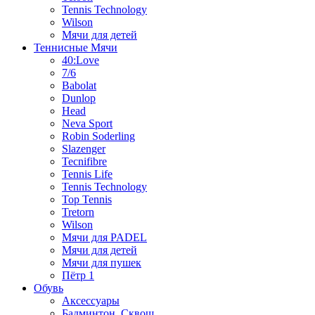
Tennis Technology
Wilson
Мячи для детей
Теннисные Мячи
40:Love
7/6
Babolat
Dunlop
Head
Neva Sport
Robin Soderling
Slazenger
Tecnifibre
Tennis Life
Tennis Technology
Top Tennis
Tretorn
Wilson
Мячи для PADEL
Мячи для детей
Мячи для пушек
Пётр 1
Обувь
Аксессуары
Бадминтон, Сквош