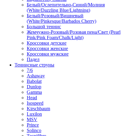
Белый/Ослепительно-Синий/Молния
(White/Dazzling Blue/Lightning)
Белый/Розовый/Вишневый
(White/Pinkesque/Barbados Cherry)
Большой теннис
Жемчужно-Розовый/Розовая пена/Свет (Pearl
Pink/Pink Foam/Chalk/Light)
Кроссовки детские
Кроссовки женские
Кроссовки мужские
Падел
Теннисные струны
7/6
Ashaway
Babolat
Dunlop
Gamma
Head
Isospeed
Kirschbaum
Luxilon
MSV
Prince
Solinco
Tecnifibre