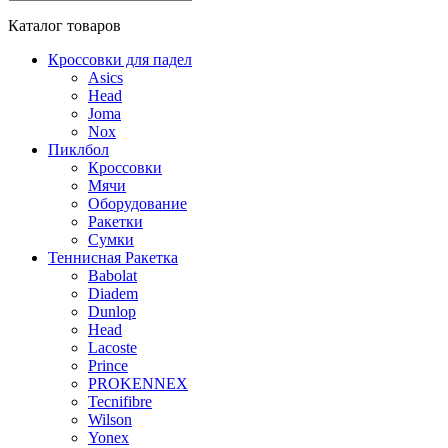
Каталог
товаров
Кроссовки для падел
Asics
Head
Joma
Nox
Пиклбол
Кроссовки
Мячи
Оборудование
Ракетки
Сумки
Теннисная Ракетка
Babolat
Diadem
Dunlop
Head
Lacoste
Prince
PROKENNEX
Tecnifibre
Wilson
Yonex