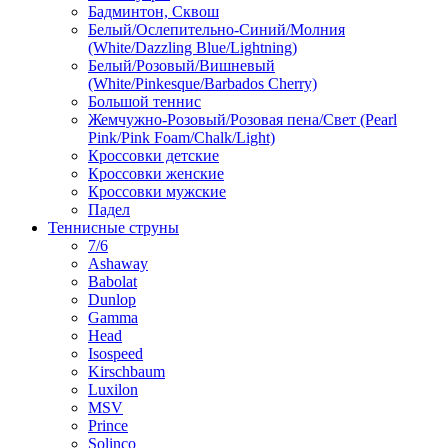
Бадминтон, Сквош
Белый/Ослепительно-Синий/Молния
(White/Dazzling Blue/Lightning)
Белый/Розовый/Вишневый
(White/Pinkesque/Barbados Cherry)
Большой теннис
Жемчужно-Розовый/Розовая пена/Свет (Pearl
Pink/Pink Foam/Chalk/Light)
Кроссовки детские
Кроссовки женские
Кроссовки мужские
Падел
Теннисные струны
7/6
Ashaway
Babolat
Dunlop
Gamma
Head
Isospeed
Kirschbaum
Luxilon
MSV
Prince
Solinco