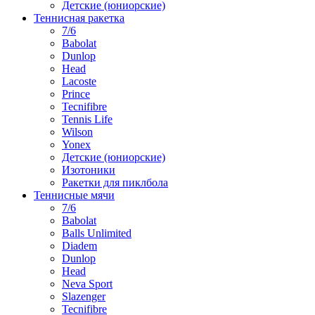
Детские (юниорские)
Теннисная ракетка
7/6
Babolat
Dunlop
Head
Lacoste
Prince
Tecnifibre
Tennis Life
Wilson
Yonex
Детские (юниорские)
Изотоники
Ракетки для пиклбола
Теннисные мячи
7/6
Babolat
Balls Unlimited
Diadem
Dunlop
Head
Neva Sport
Slazenger
Tecnifibre