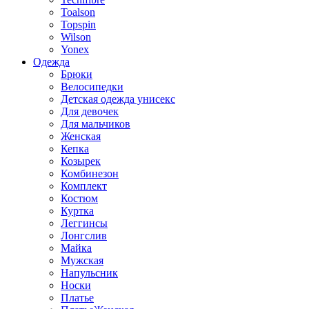
Toalson
Topspin
Wilson
Yonex
Одежда
Брюки
Велосипедки
Детская одежда унисекс
Для девочек
Для мальчиков
Женская
Кепка
Козырек
Комбинезон
Комплект
Костюм
Куртка
Леггинсы
Лонгслив
Майка
Мужская
Напульсник
Носки
Платье