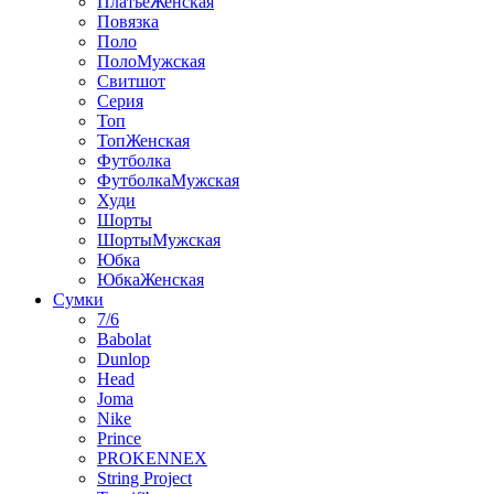
ПлатьеЖенская
Повязка
Поло
ПолоМужская
Свитшот
Серия
Топ
ТопЖенская
Футболка
ФутболкаМужская
Худи
Шорты
ШортыМужская
Юбка
ЮбкаЖенская
Сумки
7/6
Babolat
Dunlop
Head
Joma
Nike
Prince
PROKENNEX
String Project