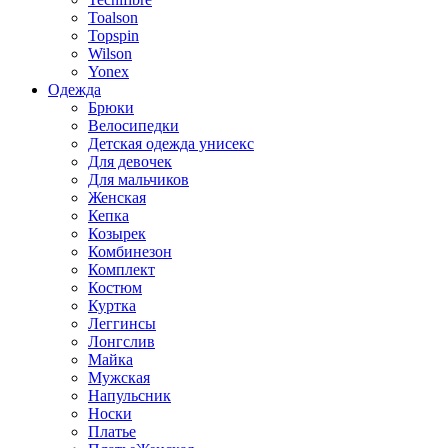
Toalson
Topspin
Wilson
Yonex
Одежда
Брюки
Велосипедки
Детская одежда унисекс
Для девочек
Для мальчиков
Женская
Кепка
Козырек
Комбинезон
Комплект
Костюм
Куртка
Леггинсы
Лонгслив
Майка
Мужская
Напульсник
Носки
Платье