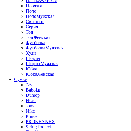
ПлатьеЖенская
Повязка
Поло
ПолоМужская
Свитшот
Серия
Топ
ТопЖенская
Футболка
ФутболкаМужская
Худи
Шорты
ШортыМужская
Юбка
ЮбкаЖенская
Сумки
7/6
Babolat
Dunlop
Head
Joma
Nike
Prince
PROKENNEX
String Project