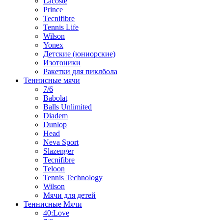
Lacoste
Prince
Tecnifibre
Tennis Life
Wilson
Yonex
Детские (юниорские)
Изотоники
Ракетки для пиклбола
Теннисные мячи
7/6
Babolat
Balls Unlimited
Diadem
Dunlop
Head
Neva Sport
Slazenger
Tecnifibre
Teloon
Tennis Technology
Wilson
Мячи для детей
Теннисные Мячи
40:Love