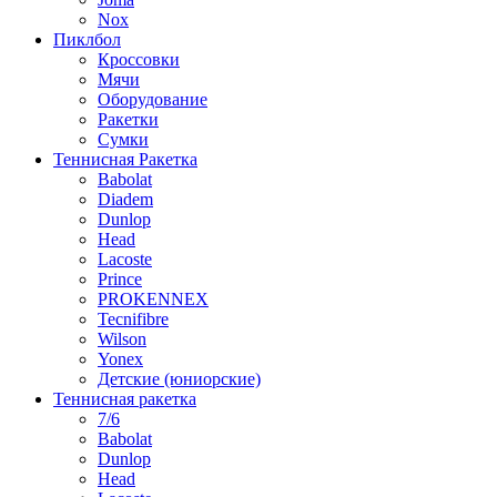
Nox
Пиклбол
Кроссовки
Мячи
Оборудование
Ракетки
Сумки
Теннисная Ракетка
Babolat
Diadem
Dunlop
Head
Lacoste
Prince
PROKENNEX
Tecnifibre
Wilson
Yonex
Детские (юниорские)
Теннисная ракетка
7/6
Babolat
Dunlop
Head