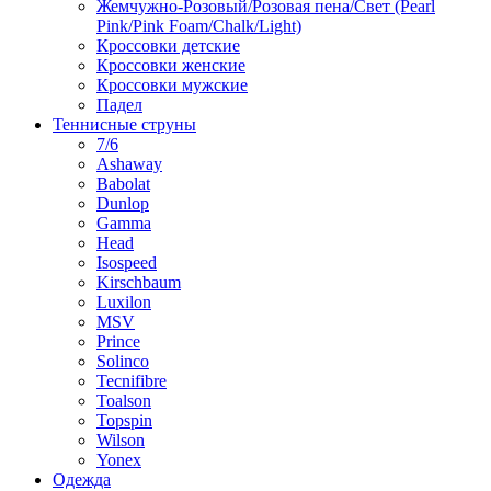
Жемчужно-Розовый/Розовая пена/Свет (Pearl
Pink/Pink Foam/Chalk/Light)
Кроссовки детские
Кроссовки женские
Кроссовки мужские
Падел
Теннисные струны
7/6
Ashaway
Babolat
Dunlop
Gamma
Head
Isospeed
Kirschbaum
Luxilon
MSV
Prince
Solinco
Tecnifibre
Toalson
Topspin
Wilson
Yonex
Одежда