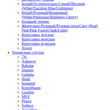
Белый/Ослепительно-Синий/Молния
(White/Dazzling Blue/Lightning)
Белый/Розовый/Вишневый
(White/Pinkesque/Barbados Cherry)
Большой теннис
Жемчужно-Розовый/Розовая пена/Свет (Pearl
Pink/Pink Foam/Chalk/Light)
Кроссовки детские
Кроссовки женские
Кроссовки мужские
Падел
Теннисные струны
7/6
Ashaway
Babolat
Dunlop
Gamma
Head
Isospeed
Kirschbaum
Luxilon
MSV
Prince
Solinco
Tecnifibre