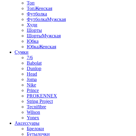
Топ
ТопЖенская
Футболка
ФутболкаМужская
Худи
Шорты
ШортыМужская
Юбка
ЮбкаЖенская
Сумки
7/6
Babolat
Dunlop
Head
Joma
Nike
Prince
PROKENNEX
String Project
Tecnifibre
Wilson
Yonex
Аксессуары
Брелоки
Бутылочки