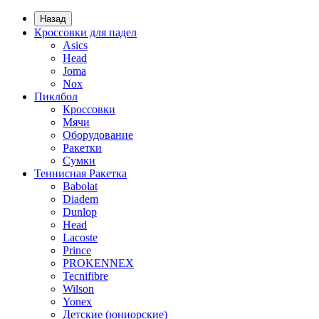
Назад
Кроссовки для падел
Asics
Head
Joma
Nox
Пиклбол
Кроссовки
Мячи
Оборудование
Ракетки
Сумки
Теннисная Ракетка
Babolat
Diadem
Dunlop
Head
Lacoste
Prince
PROKENNEX
Tecnifibre
Wilson
Yonex
Детские (юниорские)