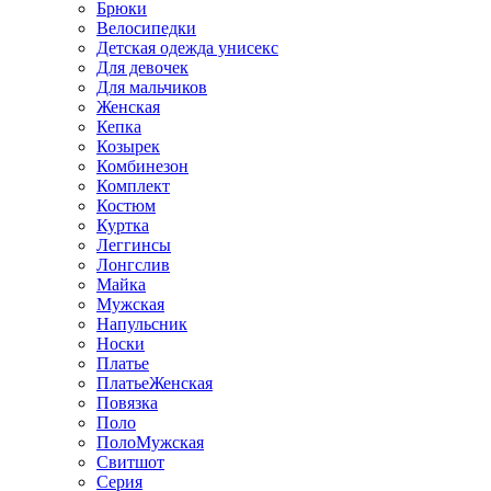
Брюки
Велосипедки
Детская одежда унисекс
Для девочек
Для мальчиков
Женская
Кепка
Козырек
Комбинезон
Комплект
Костюм
Куртка
Леггинсы
Лонгслив
Майка
Мужская
Напульсник
Носки
Платье
ПлатьеЖенская
Повязка
Поло
ПолоМужская
Свитшот
Серия