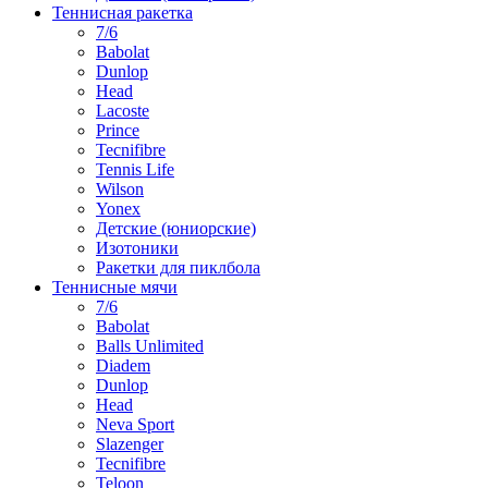
Теннисная ракетка
7/6
Babolat
Dunlop
Head
Lacoste
Prince
Tecnifibre
Tennis Life
Wilson
Yonex
Детские (юниорские)
Изотоники
Ракетки для пиклбола
Теннисные мячи
7/6
Babolat
Balls Unlimited
Diadem
Dunlop
Head
Neva Sport
Slazenger
Tecnifibre
Teloon