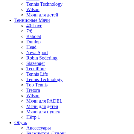
Tennis Technology
Wilson
Мячи для детей
Теннисные Мячи
40:Love
7/6
Babolat
Dunlop
Head
Neva Sport
Robin Soderling
Slazenger
Tecnifibre
Tennis Life
Tennis Technology
Top Tennis
Tretorn
Wilson
Мячи для PADEL
Мячи для детей
Мячи для пушек
Пётр 1
Обувь
Аксессуары
Бадминтон, Сквош