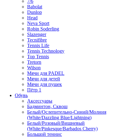
7/6
Babolat
Dunlop
Head
Neva Sport
Robin Soderling
Slazenger
Tecnifibre
Tennis Life
Tennis Technology
Top Tennis
Tretorn
Wilson
Мячи для PADEL
Мячи для детей
Мячи для пушек
Пётр 1
Обувь
Аксессуары
Бадминтон, Сквош
Белый/Ослепительно-Синий/Молния
(White/Dazzling Blue/Lightning)
Белый/Розовый/Вишневый
(White/Pinkesque/Barbados Cherry)
Большой теннис