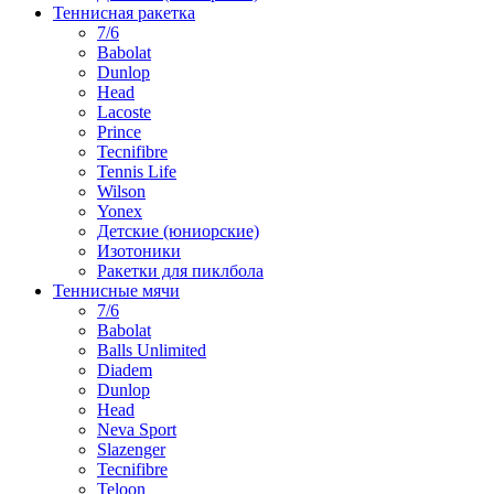
Теннисная ракетка
7/6
Babolat
Dunlop
Head
Lacoste
Prince
Tecnifibre
Tennis Life
Wilson
Yonex
Детские (юниорские)
Изотоники
Ракетки для пиклбола
Теннисные мячи
7/6
Babolat
Balls Unlimited
Diadem
Dunlop
Head
Neva Sport
Slazenger
Tecnifibre
Teloon