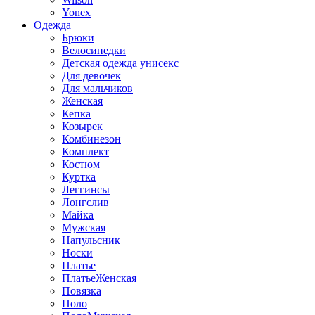
Yonex
Одежда
Брюки
Велосипедки
Детская одежда унисекс
Для девочек
Для мальчиков
Женская
Кепка
Козырек
Комбинезон
Комплект
Костюм
Куртка
Леггинсы
Лонгслив
Майка
Мужская
Напульсник
Носки
Платье
ПлатьеЖенская
Повязка
Поло