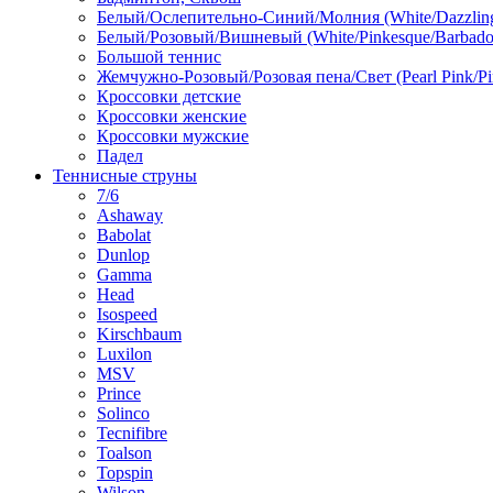
Белый/Ослепительно-Синий/Молния (White/Dazzling 
Белый/Розовый/Вишневый (White/Pinkesque/Barbados
Большой теннис
Жемчужно-Розовый/Розовая пена/Свет (Pearl Pink/Pi
Кроссовки детские
Кроссовки женские
Кроссовки мужские
Падел
Теннисные струны
7/6
Ashaway
Babolat
Dunlop
Gamma
Head
Isospeed
Kirschbaum
Luxilon
MSV
Prince
Solinco
Tecnifibre
Toalson
Topspin
Wilson