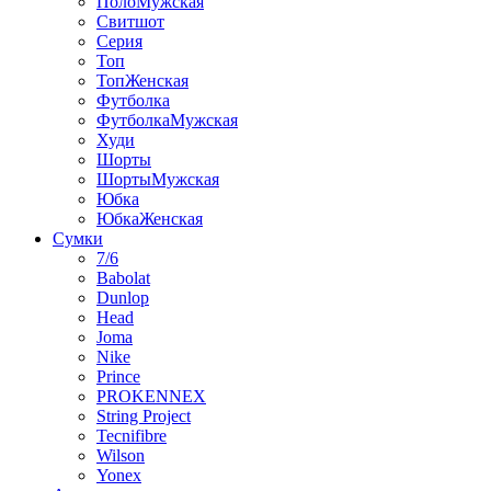
ПолоМужская
Свитшот
Серия
Топ
ТопЖенская
Футболка
ФутболкаМужская
Худи
Шорты
ШортыМужская
Юбка
ЮбкаЖенская
Сумки
7/6
Babolat
Dunlop
Head
Joma
Nike
Prince
PROKENNEX
String Project
Tecnifibre
Wilson
Yonex