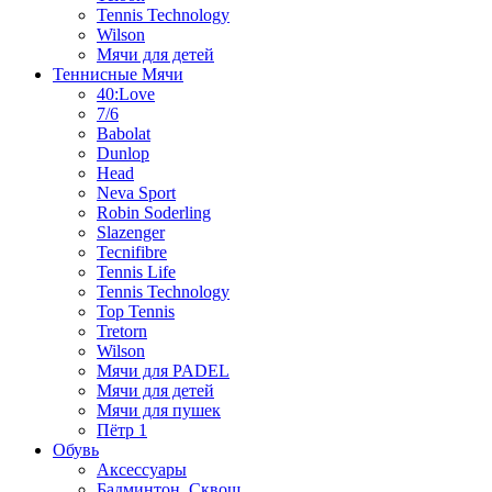
Tennis Technology
Wilson
Мячи для детей
Теннисные Мячи
40:Love
7/6
Babolat
Dunlop
Head
Neva Sport
Robin Soderling
Slazenger
Tecnifibre
Tennis Life
Tennis Technology
Top Tennis
Tretorn
Wilson
Мячи для PADEL
Мячи для детей
Мячи для пушек
Пётр 1
Обувь
Аксессуары
Бадминтон, Сквош