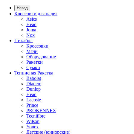
Назад
Кроссовки для падел
Asics
Head
Joma
Nox
Пиклбол
Кроссовки
Мячи
Оборудование
Ракетки
Сумки
Теннисная Ракетка
Babolat
Diadem
Dunlop
Head
Lacoste
Prince
PROKENNEX
Tecnifibre
Wilson
Yonex
Детские (юниорские)