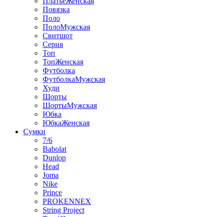
ПлатьеЖенская
Повязка
Поло
ПолоМужская
Свитшот
Серия
Топ
ТопЖенская
Футболка
ФутболкаМужская
Худи
Шорты
ШортыМужская
Юбка
ЮбкаЖенская
Сумки
7/6
Babolat
Dunlop
Head
Joma
Nike
Prince
PROKENNEX
String Project