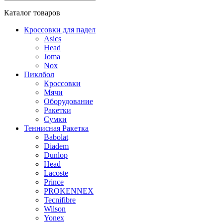
Каталог
товаров
Кроссовки для падел
Asics
Head
Joma
Nox
Пиклбол
Кроссовки
Мячи
Оборудование
Ракетки
Сумки
Теннисная Ракетка
Babolat
Diadem
Dunlop
Head
Lacoste
Prince
PROKENNEX
Tecnifibre
Wilson
Yonex