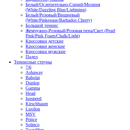
Белый/Ослепительно-Синий/Молния
(White/Dazzling Blue/Lightning)
Белый/Розовый/Вишневый
(White/Pinkesque/Barbados Cherry)
Большой теннис
Жемчужно-Розовый/Розовая пена/Свет (Pearl
Pink/Pink Foam/Chalk/Light)
Кроссовки детские
Кроссовки женские
Кроссовки мужские
Падел
Теннисные струны
7/6
Ashaway
Babolat
Dunlop
Gamma
Head
Isospeed
Kirschbaum
Luxilon
MSV
Prince
Solinco
Tecnifibre