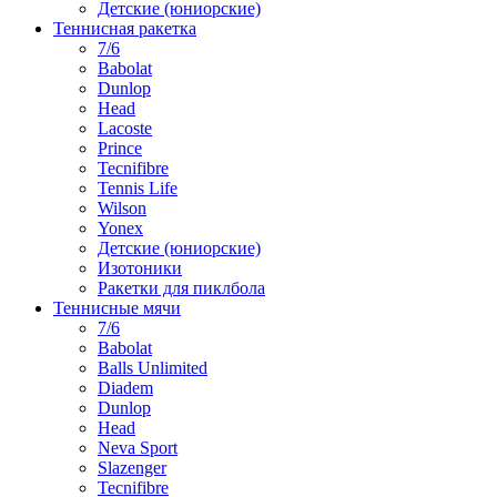
Детские (юниорские)
Теннисная ракетка
7/6
Babolat
Dunlop
Head
Lacoste
Prince
Tecnifibre
Tennis Life
Wilson
Yonex
Детские (юниорские)
Изотоники
Ракетки для пиклбола
Теннисные мячи
7/6
Babolat
Balls Unlimited
Diadem
Dunlop
Head
Neva Sport
Slazenger
Tecnifibre