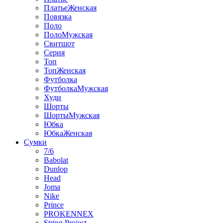
ПлатьеЖенская
Повязка
Поло
ПолоМужская
Свитшот
Серия
Топ
ТопЖенская
Футболка
ФутболкаМужская
Худи
Шорты
ШортыМужская
Юбка
ЮбкаЖенская
Сумки
7/6
Babolat
Dunlop
Head
Joma
Nike
Prince
PROKENNEX
String Project