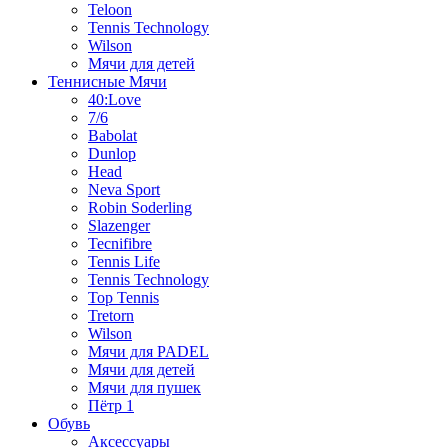
Teloon
Tennis Technology
Wilson
Мячи для детей
Теннисные Мячи
40:Love
7/6
Babolat
Dunlop
Head
Neva Sport
Robin Soderling
Slazenger
Tecnifibre
Tennis Life
Tennis Technology
Top Tennis
Tretorn
Wilson
Мячи для PADEL
Мячи для детей
Мячи для пушек
Пётр 1
Обувь
Аксессуары