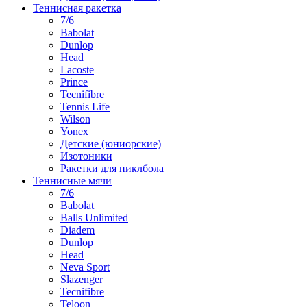
Теннисная ракетка
7/6
Babolat
Dunlop
Head
Lacoste
Prince
Tecnifibre
Tennis Life
Wilson
Yonex
Детские (юниорские)
Изотоники
Ракетки для пиклбола
Теннисные мячи
7/6
Babolat
Balls Unlimited
Diadem
Dunlop
Head
Neva Sport
Slazenger
Tecnifibre
Teloon