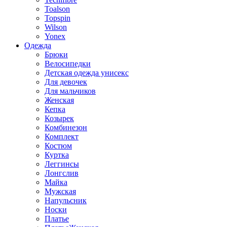
Toalson
Topspin
Wilson
Yonex
Одежда
Брюки
Велосипедки
Детская одежда унисекс
Для девочек
Для мальчиков
Женская
Кепка
Козырек
Комбинезон
Комплект
Костюм
Куртка
Леггинсы
Лонгслив
Майка
Мужская
Напульсник
Носки
Платье