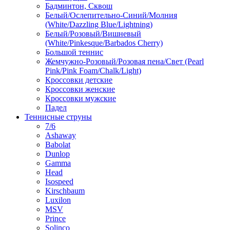
Бадминтон, Сквош
Белый/Ослепительно-Синий/Молния
(White/Dazzling Blue/Lightning)
Белый/Розовый/Вишневый
(White/Pinkesque/Barbados Cherry)
Большой теннис
Жемчужно-Розовый/Розовая пена/Свет (Pearl
Pink/Pink Foam/Chalk/Light)
Кроссовки детские
Кроссовки женские
Кроссовки мужские
Падел
Теннисные струны
7/6
Ashaway
Babolat
Dunlop
Gamma
Head
Isospeed
Kirschbaum
Luxilon
MSV
Prince
Solinco