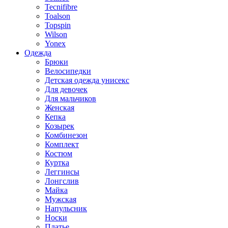
Tecnifibre
Toalson
Topspin
Wilson
Yonex
Одежда
Брюки
Велосипедки
Детская одежда унисекс
Для девочек
Для мальчиков
Женская
Кепка
Козырек
Комбинезон
Комплект
Костюм
Куртка
Леггинсы
Лонгслив
Майка
Мужская
Напульсник
Носки
Платье