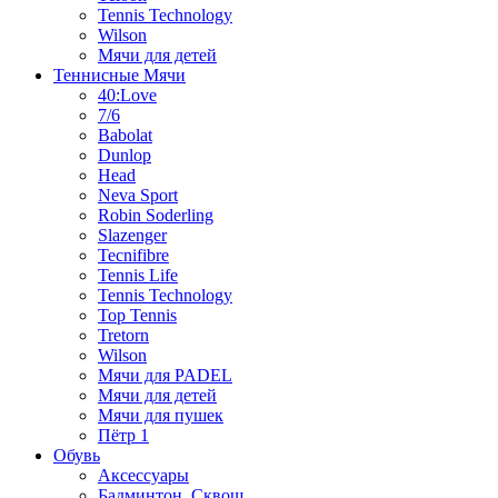
Tennis Technology
Wilson
Мячи для детей
Теннисные Мячи
40:Love
7/6
Babolat
Dunlop
Head
Neva Sport
Robin Soderling
Slazenger
Tecnifibre
Tennis Life
Tennis Technology
Top Tennis
Tretorn
Wilson
Мячи для PADEL
Мячи для детей
Мячи для пушек
Пётр 1
Обувь
Аксессуары
Бадминтон, Сквош