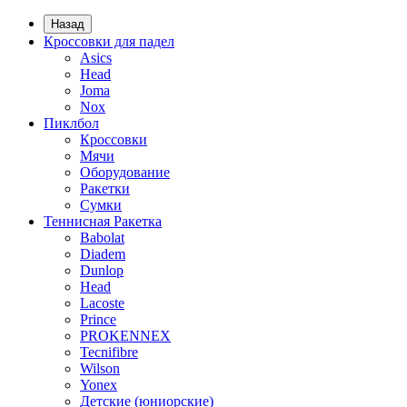
Назад
Кроссовки для падел
Asics
Head
Joma
Nox
Пиклбол
Кроссовки
Мячи
Оборудование
Ракетки
Сумки
Теннисная Ракетка
Babolat
Diadem
Dunlop
Head
Lacoste
Prince
PROKENNEX
Tecnifibre
Wilson
Yonex
Детские (юниорские)