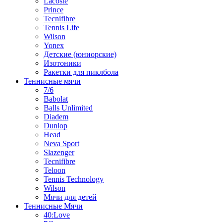
Lacoste
Prince
Tecnifibre
Tennis Life
Wilson
Yonex
Детские (юниорские)
Изотоники
Ракетки для пиклбола
Теннисные мячи
7/6
Babolat
Balls Unlimited
Diadem
Dunlop
Head
Neva Sport
Slazenger
Tecnifibre
Teloon
Tennis Technology
Wilson
Мячи для детей
Теннисные Мячи
40:Love