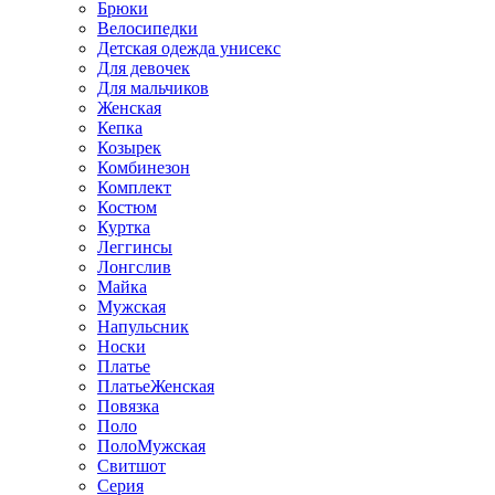
Брюки
Велосипедки
Детская одежда унисекс
Для девочек
Для мальчиков
Женская
Кепка
Козырек
Комбинезон
Комплект
Костюм
Куртка
Леггинсы
Лонгслив
Майка
Мужская
Напульсник
Носки
Платье
ПлатьеЖенская
Повязка
Поло
ПолоМужская
Свитшот
Серия