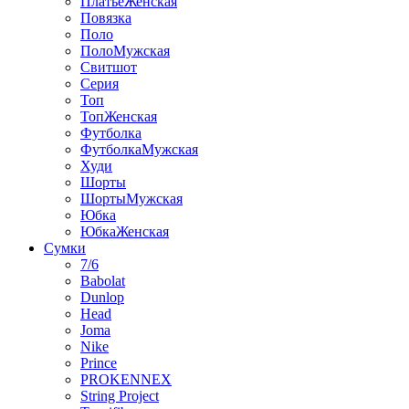
ПлатьеЖенская
Повязка
Поло
ПолоМужская
Свитшот
Серия
Топ
ТопЖенская
Футболка
ФутболкаМужская
Худи
Шорты
ШортыМужская
Юбка
ЮбкаЖенская
Сумки
7/6
Babolat
Dunlop
Head
Joma
Nike
Prince
PROKENNEX
String Project