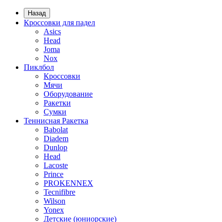
Назад
Кроссовки для падел
Asics
Head
Joma
Nox
Пиклбол
Кроссовки
Мячи
Оборудование
Ракетки
Сумки
Теннисная Ракетка
Babolat
Diadem
Dunlop
Head
Lacoste
Prince
PROKENNEX
Tecnifibre
Wilson
Yonex
Детские (юниорские)