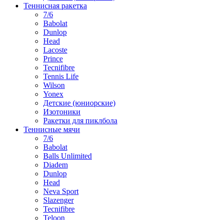
Теннисная ракетка
7/6
Babolat
Dunlop
Head
Lacoste
Prince
Tecnifibre
Tennis Life
Wilson
Yonex
Детские (юниорские)
Изотоники
Ракетки для пиклбола
Теннисные мячи
7/6
Babolat
Balls Unlimited
Diadem
Dunlop
Head
Neva Sport
Slazenger
Tecnifibre
Teloon