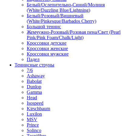
Белый/Ослепительно-Синий/Молния
(White/Dazzling Blue/Lightning)
Белый/Розовый/Вишневый
(White/Pinkesque/Barbados Cherry)
Большой теннис
Жемчужно-Розовый/Розовая пена/Свет (Pearl
Pink/Pink Foam/Chalk/Light)
Кроссовки детские
Кроссовки женские
Кроссовки мужские
Падел
Теннисные струны
7/6
Ashaway
Babolat
Dunlop
Gamma
Head
Isospeed
Kirschbaum
Luxilon
MSV
Prince
Solinco
Tecnifibre