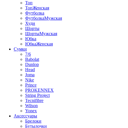
Топ
ТопЖенская
Футболка
ФутболкаМужская
Худи
Шорты
ШортыМужская
Юбка
ЮбкаЖенская
Сумки
7/6
Babolat
Dunlop
Head
Joma
Nike
Prince
PROKENNEX
String Project
Tecnifibre
Wilson
Yonex
Аксессуары
Брелоки
Бутылочки