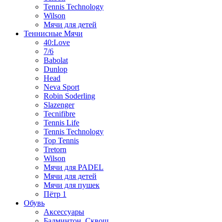
Tennis Technology
Wilson
Мячи для детей
Теннисные Мячи
40:Love
7/6
Babolat
Dunlop
Head
Neva Sport
Robin Soderling
Slazenger
Tecnifibre
Tennis Life
Tennis Technology
Top Tennis
Tretorn
Wilson
Мячи для PADEL
Мячи для детей
Мячи для пушек
Пётр 1
Обувь
Аксессуары
Бадминтон, Сквош