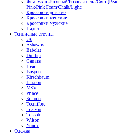
Жемчужно-Розовый/Розовая пена/Свет (Pearl
Pink/Pink Foam/Chalk/Light)
Кроссовки детские
Кроссовки женские
Кроссовки мужские
Падел
Теннисные струны
7/6
Ashaway
Babolat
Dunlop
Gamma
Head
Isospeed
Kirschbaum
Luxilon
MSV
Prince
Solinco
Tecnifibre
Toalson
Topspin
Wilson
Yonex
Одежда