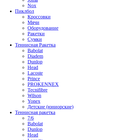
Nox
Пиклбол
Кроссовки
Мячи
Оборудование
Ракетки
Сумки
Теннисная Ракетка
Babolat
Diadem
Dunlop
Head
Lacoste
Prince
PROKENNEX
Tecnifibre
Wilson
Yonex
Детские (юниорские)
Теннисная ракетка
7/6
Babolat
Dunlop
Head