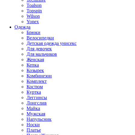
Toalson
Topspin
Wilson
Yonex
Одежда
Брюки
Велосипедки
Детская одежда унисекс
Для девочек
Для мальчиков
Женская
Кепка
Козырек
Комбинезон
Комплект
Костюм
Куртка
Леггинсы
Лонгслив
Майка
Мужская
Напульсник
Носки
Платье