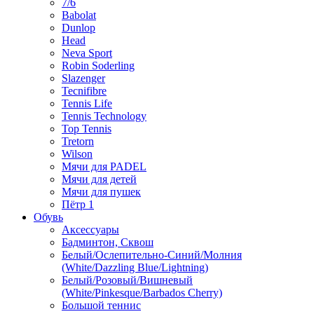
7/6
Babolat
Dunlop
Head
Neva Sport
Robin Soderling
Slazenger
Tecnifibre
Tennis Life
Tennis Technology
Top Tennis
Tretorn
Wilson
Мячи для PADEL
Мячи для детей
Мячи для пушек
Пётр 1
Обувь
Аксессуары
Бадминтон, Сквош
Белый/Ослепительно-Синий/Молния
(White/Dazzling Blue/Lightning)
Белый/Розовый/Вишневый
(White/Pinkesque/Barbados Cherry)
Большой теннис