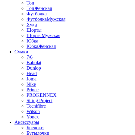
Топ
ТопЖенская
Футболка
ФутболкаМужская
Худи
Шорты
ШортыМужская
Юбка
ЮбкаЖенская
Сумки
7/6
Babolat
Dunlop
Head
Joma
Nike
Prince
PROKENNEX
String Project
Tecnifibre
Wilson
Yonex
Аксессуары
Брелоки
Бутылочки