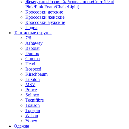
Жемчужно-Розовый/Розовая пена/Свет (Pearl
Pink/Pink Foam/Chalk/Light)
Кроссовки детские
Кроссовки женские
Кроссовки мужские
Падел
Теннисные струны
7/6
Ashaway
Babolat
Dunlop
Gamma
Head
Isospeed
Kirschbaum
Luxilon
MSV
Prince
Solinco
Tecnifibre
Toalson
Topspin
Wilson
Yonex
Одежда