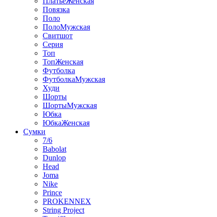
ПлатьеЖенская
Повязка
Поло
ПолоМужская
Свитшот
Серия
Топ
ТопЖенская
Футболка
ФутболкаМужская
Худи
Шорты
ШортыМужская
Юбка
ЮбкаЖенская
Сумки
7/6
Babolat
Dunlop
Head
Joma
Nike
Prince
PROKENNEX
String Project