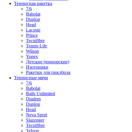
Теннисная ракетка
7/6
Babolat
Dunlop
Head
Lacoste
Prince
Tecnifibre
Tennis Life
Wilson
Yonex
Детские (юниорские)
Изотоники
Ракетки для пиклбола
Теннисные мячи
7/6
Babolat
Balls Unlimited
Diadem
Dunlop
Head
Neva Sport
Slazenger
Tecnifibre
Teloon