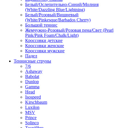
Белый/Ослепительно-Синий/Молния
(White/Dazzling Blue/Lightning)
Белый/Розовый/Вишневый
(White/Pinkesque/Barbados Cherry)
Большой теннис
Жемчужно-Розовый/Розовая пена/Свет (Pearl
Pink/Pink Foam/Chalk/Light)
Кроссовки детские
Кроссовки женские
Кроссовки мужские
Падел
Теннисные струны
7/6
Ashaway
Babolat
Dunlop
Gamma
Head
Isospeed
Kirschbaum
Luxilon
MSV
Prince
Solinco
Tecnifibre