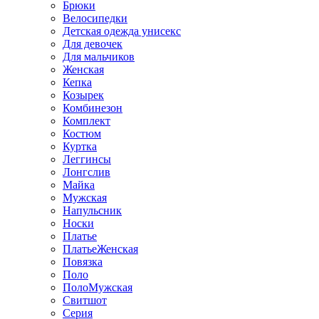
Брюки
Велосипедки
Детская одежда унисекс
Для девочек
Для мальчиков
Женская
Кепка
Козырек
Комбинезон
Комплект
Костюм
Куртка
Леггинсы
Лонгслив
Майка
Мужская
Напульсник
Носки
Платье
ПлатьеЖенская
Повязка
Поло
ПолоМужская
Свитшот
Серия