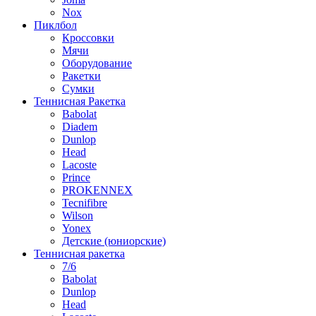
Nox
Пиклбол
Кроссовки
Мячи
Оборудование
Ракетки
Сумки
Теннисная Ракетка
Babolat
Diadem
Dunlop
Head
Lacoste
Prince
PROKENNEX
Tecnifibre
Wilson
Yonex
Детские (юниорские)
Теннисная ракетка
7/6
Babolat
Dunlop
Head