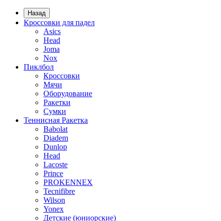
Назад
Кроссовки для падел
Asics
Head
Joma
Nox
Пиклбол
Кроссовки
Мячи
Оборудование
Ракетки
Сумки
Теннисная Ракетка
Babolat
Diadem
Dunlop
Head
Lacoste
Prince
PROKENNEX
Tecnifibre
Wilson
Yonex
Детские (юниорские)