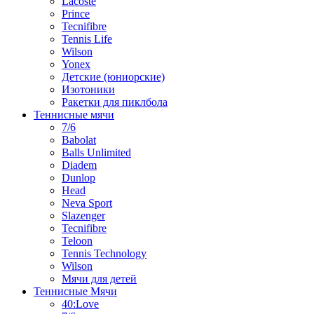
Lacoste
Prince
Tecnifibre
Tennis Life
Wilson
Yonex
Детские (юниорские)
Изотоники
Ракетки для пиклбола
Теннисные мячи
7/6
Babolat
Balls Unlimited
Diadem
Dunlop
Head
Neva Sport
Slazenger
Tecnifibre
Teloon
Tennis Technology
Wilson
Мячи для детей
Теннисные Мячи
40:Love