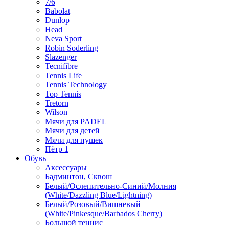
7/6
Babolat
Dunlop
Head
Neva Sport
Robin Soderling
Slazenger
Tecnifibre
Tennis Life
Tennis Technology
Top Tennis
Tretorn
Wilson
Мячи для PADEL
Мячи для детей
Мячи для пушек
Пётр 1
Обувь
Аксессуары
Бадминтон, Сквош
Белый/Ослепительно-Синий/Молния
(White/Dazzling Blue/Lightning)
Белый/Розовый/Вишневый
(White/Pinkesque/Barbados Cherry)
Большой теннис