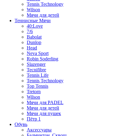
Tennis Technology
Wilson
Мячи для детей
Теннисные Мячи
40:Love
7/6
Babolat
Dunlop
Head
Neva Sport
Robin Soderling
Slazenger
Tecnifibre
Tennis Life
Tennis Technology
Top Tennis
Tretorn
Wilson
Мячи для PADEL
Мячи для детей
Мячи для пушек
Пётр 1
Обувь
Аксессуары
Бадминтон, Сквош