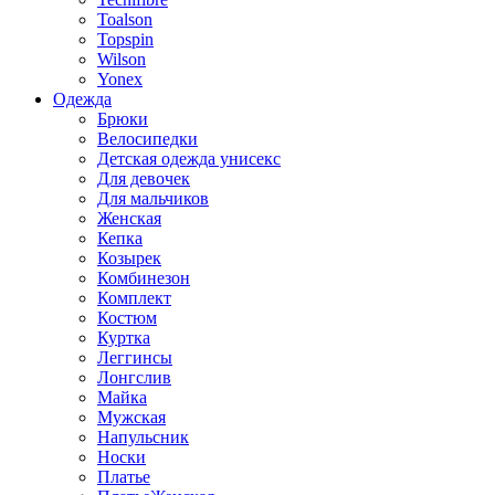
Toalson
Topspin
Wilson
Yonex
Одежда
Брюки
Велосипедки
Детская одежда унисекс
Для девочек
Для мальчиков
Женская
Кепка
Козырек
Комбинезон
Комплект
Костюм
Куртка
Леггинсы
Лонгслив
Майка
Мужская
Напульсник
Носки
Платье